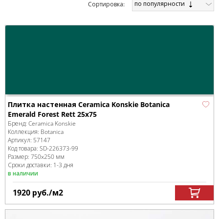
по популярности
Cортировка:
Плитка настенная Ceramica Konskie Botanica
Emerald Forest Rett 25x75
Бренд:
Ceramica Konskie
Коллекция:
Botanica
Артикул:
57147
Код товара:
SD-226373
-99
Размер:
750x250 мм
Сроки доставки: 1-3 дня
в наличии
1920
руб.
/м
2