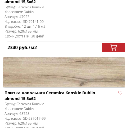
almond 15,5х62
Бренд:
Ceramica Konskie
Коллекция:
Dublin
Артикул:
47923
Код товара:
SD-79141
-99
В коробке
:
12 шт, 1.15 м
2
Размер:
620x155 мм
Сроки доставки: 30 дней
2340
руб.
/м
2
Плитка напольная Ceramica Konskie Dublin
almond 15,5х62
Бренд:
Ceramica Konskie
Коллекция:
Dublin
Артикул:
68728
Код товара:
SD-257017
-99
Размер:
620x155 мм