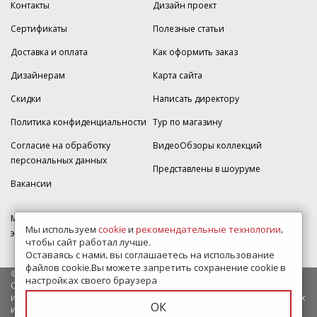
Контакты
Дизайн проект
Сертификаты
Полезные статьи
Доставка и оплата
Как оформить заказ
Дизайнерам
Карта сайта
Скидки
Написать директору
Политика конфиденциальности
Тур по магазину
Согласие на обработку
ВидеоОбзоры коллекций
персональных данных
Представлены в шоуруме
Вакансии
МКАД 2км внешняя сторона, д. 2, ТРЦ "Шоколад" (РИО) Реутов, -1
Мы используем
cookie
и
рекомендательные технологии
,
этаж, магазин Плитка-SDVK.
чтобы сайт работал лучше.
Оставаясь с нами, вы соглашаетесь на использование
файлов cookie.Вы можете запретить сохранение cookie в
© 2009—2026 г. Все права защищены
настройках своего браузера
Обращаем Ваше внимание на то, что данный интернет-сайт носит
исключительно информационный характер и ни при каких условиях
ОК
информационные материалы и цены, размещенные на сайте, не