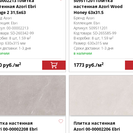
00002213 Плитка
509511201 Плитка
тенная Azori Ebri
настенная Azori Wood
age 2 31,5x63
Honey 63x31.5
д:
Azori
Бренд:
Azori
екция:
Ebri
Коллекция:
Ebri
кул:
00-00002213
Артикул:
509511201
овара:
SD-260342
-99
Код товара:
SD-265585
-99
2
2
робке
:
8 шт, 1.59 м
В коробке
:
8 шт, 1.59 м
ер:
630x315 мм
Размер:
630x315 мм
 доставки: 1-3 дня
Сроки доставки: 1-3 дня
личии
в наличии
2
2
0
руб.
/м
1773
руб.
/м
тка настенная
Плитка настенная
i 00-00002208 Ebri
Azori 00-00002206 Ebri