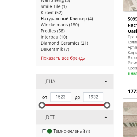
Wan Sheng
(3)
Smile Tile
(1)
Kirovit
(52)
Натуральный Клинкер
(4)
509
Winckelmans
(180)
нас
Protiles
(58)
Oasi
Interbau
(10)
Брен
Колл
Diamond Ceramics
(21)
Арти
DeKeramik
(7)
Код т
Показать все бренды
В ко
Разм
Сроки
в на
ЦЕНА
177
ЦВЕТ
Темно-зеленый
(1)