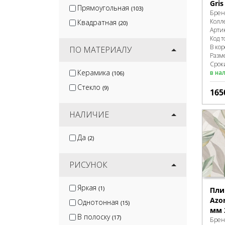
Gris
Прямоугольная
(103)
Брен
Колл
Квадратная
(20)
Арти
Код т
В ко
ПО МАТЕРИАЛУ
Разм
Сроки
Керамика
в на
(106)
Стекло
(9)
165
НАЛИЧИЕ
Да
(2)
РИСУНОК
Яркая
(1)
Пли
Azor
Однотонная
(15)
мм 
В полоску
(17)
Брен