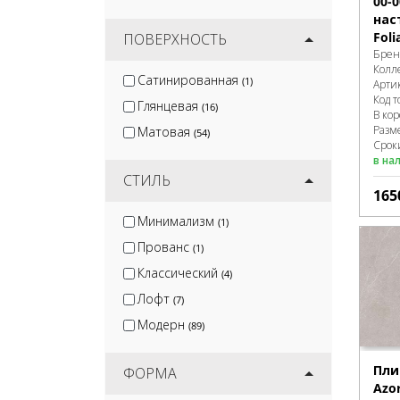
00-
нас
Foli
ПОВЕРХНОСТЬ
Брен
Колл
Сатинированная
(1)
Арти
Код т
Глянцевая
(16)
В ко
Разм
Матовая
(54)
Сроки
в на
СТИЛЬ
165
Минимализм
(1)
Прованс
(1)
Классический
(4)
Лофт
(7)
Модерн
(89)
Пли
ФОРМА
Azor