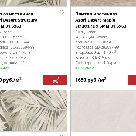
тка настенная
Плитка настенная
i Desert Struttura
Azori Desert Maple
мм 31,5x63
Struttura 9,5мм 31,5x63
д:
Azori
Бренд:
Azori
екция:
Desert
Коллекция:
Desert
кул:
00-00109544
Артикул:
00-00109545
овара:
SD-283694
-99
Код товара:
SD-283697
-99
2
2
робке
:
9 шт, 1.79 м
В коробке
:
9 шт, 1.79 м
ер:
315x630 мм
Размер:
630x315 мм
 доставки: 1-3 дня
Сроки доставки: 1-3 дня
личии
в наличии
2
2
0
руб.
/м
1650
руб.
/м