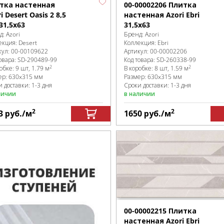
тка настенная
00-00002206 Плитка
i Desert Oasis 2 8,5
настенная Azori Ebri
31,5x63
31,5x63
д:
Azori
Бренд:
Azori
екция:
Desert
Коллекция:
Ebri
кул:
00-00109622
Артикул:
00-00002206
овара:
SD-290489
-99
Код товара:
SD-260338
-99
2
2
робке
:
9 шт, 1.79 м
В коробке
:
8 шт, 1.59 м
ер:
630x315 мм
Размер:
630x315 мм
 доставки: 1-3 дня
Сроки доставки: 1-3 дня
личии
в наличии
2
2
3
руб.
/м
1650
руб.
/м
00-00002215 Плитка
настенная Azori Ebri