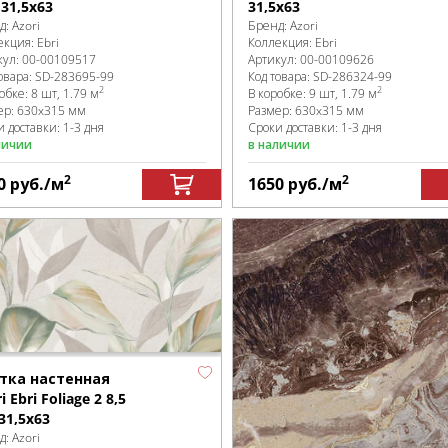
 31,5x63
31,5x63
д:
Azori
Бренд:
Azori
екция:
Ebri
Коллекция:
Ebri
кул:
00-00109517
Артикул:
00-00109626
овара:
SD-283695
-99
Код товара:
SD-286324
-99
2
2
робке
:
8 шт, 1.79 м
В коробке
:
9 шт, 1.79 м
ер:
630x315 мм
Размер:
630x315 мм
 доставки: 1-3 дня
Сроки доставки: 1-3 дня
личии
в наличии
2
2
0
руб.
/м
1650
руб.
/м
тка настенная
i Ebri Foliage 2 8,5
31,5x63
д:
Azori