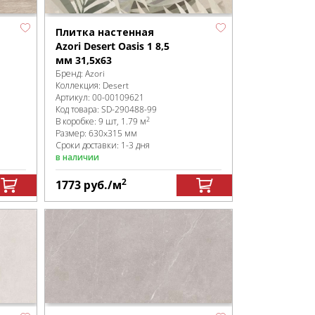
Плитка настенная
Azori Desert Oasis 1 8,5
мм 31,5x63
Бренд:
Azori
Коллекция:
Desert
Артикул:
00-00109621
Код товара:
SD-290488
-99
2
В коробке
:
9 шт, 1.79 м
Размер:
630x315 мм
Сроки доставки: 1-3 дня
в наличии
2
1773
руб.
/м