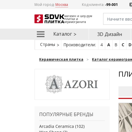
Мой город:
Москва
Код клиента:
-99-001
магазин и шоу-рум
плитки и
керамогранита
Каталог
3D Дизайн
Страны
Производители:
4
A
B
C
D
Керамическая плитка
Каталог керамогра
ПЛИ
ПОПУЛЯРНЫЕ БРЕНДЫ
Arcadia Ceramica
(102)