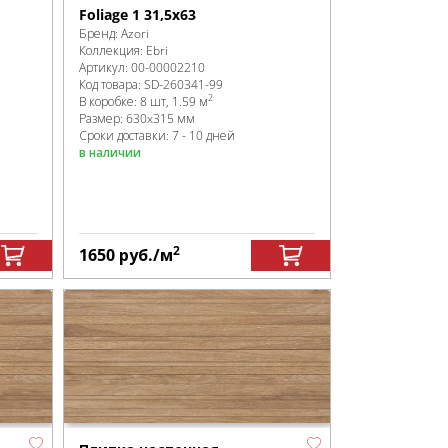
Foliage 1 31,5x63
Бренд:
Azori
Коллекция:
Ebri
Артикул:
00-00002210
Код товара:
SD-260341
-99
2
В коробке
:
8 шт, 1.59 м
Размер:
630x315 мм
Сроки доставки: 7 - 10 дней
в наличии
2
1650
руб.
/м