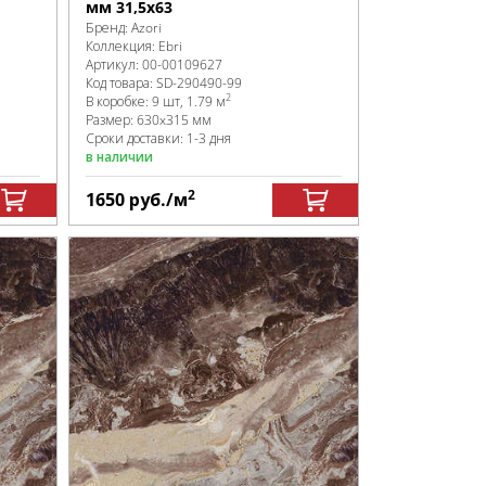
мм 31,5x63
Бренд:
Azori
Коллекция:
Ebri
Артикул:
00-00109627
Код товара:
SD-290490
-99
2
В коробке
:
9 шт, 1.79 м
Размер:
630x315 мм
Сроки доставки: 1-3 дня
в наличии
2
1650
руб.
/м