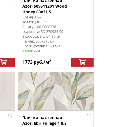
Плитка настенная
Azori 509511201 Wood
Honey 63x31.5
Бренд:
Azori
Коллекция:
Ebri
Артикул:
00-00003381
Код товара:
SD-270984
-99
2
В коробке
:
8 шт, 1.59 м
Размер:
630x315 мм
Сроки доставки: 1-3 дня
в наличии
2
1773
руб.
/м
Плитка настенная
Azori Ebri Foliage 1 8,5