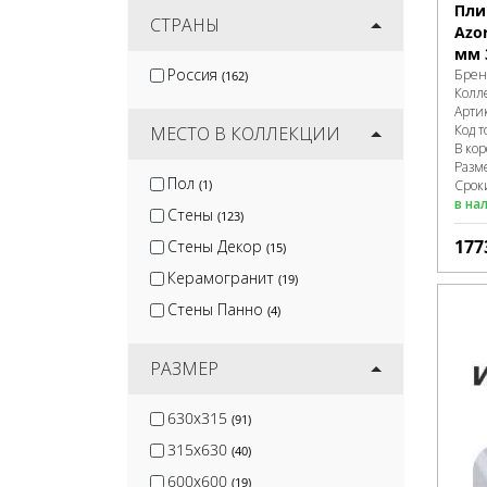
Пли
Artkera Group
СТРАНЫ
(51)
Azor
Kirovit
мм 
(52)
Россия
Брен
(162)
Protiles
(58)
Колл
Арти
DeKeramik
(7)
Код т
МЕСТО В КОЛЛЕКЦИИ
В ко
Разм
Пол
(1)
Сроки
в на
Стены
(123)
177
Стены Декор
(15)
Керамогранит
(19)
Стены Панно
(4)
РАЗМЕР
630x315
(91)
315x630
(40)
600x600
(19)