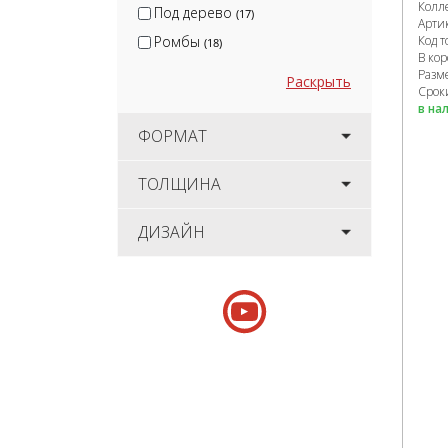
Колл
Под дерево
(17)
Арти
Код т
Ромбы
(18)
В ко
Разм
Раскрыть
Сроки
в на
ФОРМАТ
ТОЛЩИНА
ДИЗАЙН