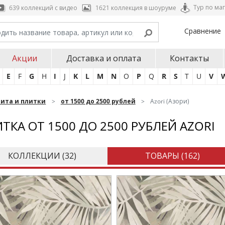
Тур по ма
639 коллекций с видео
1621 коллекция в шоуруме
Сравнение
Акции
Доставка и оплата
Контакты
E
F
G
H
I
J
K
L
M
N
O
P
Q
R
S
T
U
V
нита и плитки
от 1500 до 2500 рублей
Azori (Азори)
ТКА ОТ 1500 ДО 2500 РУБЛЕЙ AZORI
КОЛЛЕКЦИИ (
32
)
ТОВАРЫ (
162
)