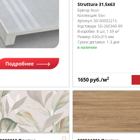
Struttura 31,5x63
Бренд:
Azori
Коллекция:
Ebri
Артикул:
00-00002215
Код товара:
SD-260340
-99
2
В коробке
:
8 шт, 1.59 м
Размер:
630x315 мм
Сроки доставки: 1-3 дня
в наличии
2
1650
руб.
/м