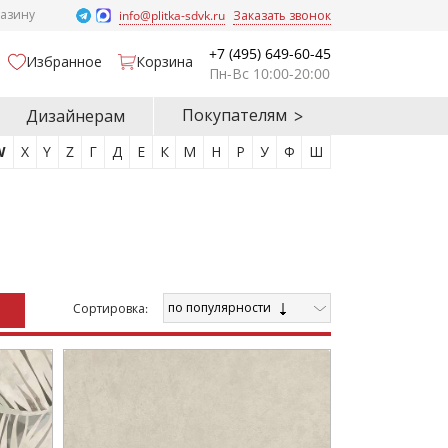
газину
info@plitka-sdvk.ru
Заказать звонок
+7 (495) 649-60-45
Избранное
Корзина
Пн-Вс 10:00-20:00
Покупателям
Дизайнерам
W
X
Y
Z
Г
Д
Е
К
М
Н
Р
У
Ф
Ш
по популярности
Cортировка: