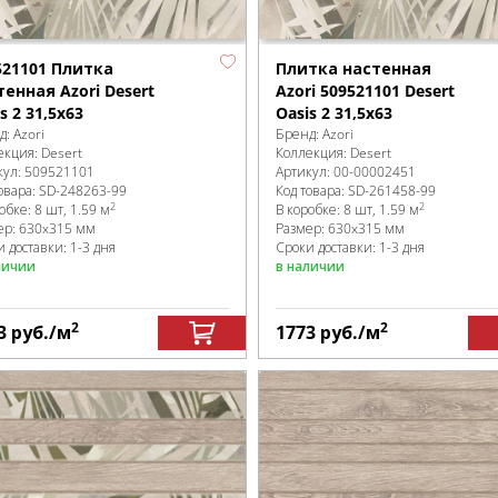
521101 Плитка
Плитка настенная
тенная Azori Desert
Azori 509521101 Desert
s 2 31,5x63
Oasis 2 31,5x63
д:
Azori
Бренд:
Azori
екция:
Desert
Коллекция:
Desert
кул:
509521101
Артикул:
00-00002451
овара:
SD-248263
-99
Код товара:
SD-261458
-99
2
2
робке
:
8 шт, 1.59 м
В коробке
:
8 шт, 1.59 м
ер:
630x315 мм
Размер:
630x315 мм
 доставки: 1-3 дня
Сроки доставки: 1-3 дня
личии
в наличии
2
2
3
руб.
/м
1773
руб.
/м