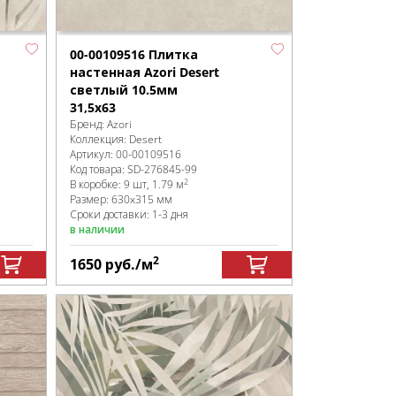
00-00109516 Плитка
настенная Azori Desert
светлый 10.5мм
31,5x63
Бренд:
Azori
Коллекция:
Desert
Артикул:
00-00109516
Код товара:
SD-276845
-99
2
В коробке
:
9 шт, 1.79 м
Размер:
630x315 мм
Сроки доставки: 1-3 дня
в наличии
2
1650
руб.
/м