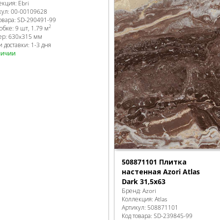
екция:
Ebri
кул:
00-00109628
овара:
SD-290491
-99
2
робке
:
9 шт, 1.79 м
ер:
630x315 мм
 доставки: 1-3 дня
личии
508871101 Плитка
настенная Azori Atlas
Dark 31,5x63
Бренд:
Azori
Коллекция:
Atlas
Артикул:
508871101
Код товара:
SD-239845
-99