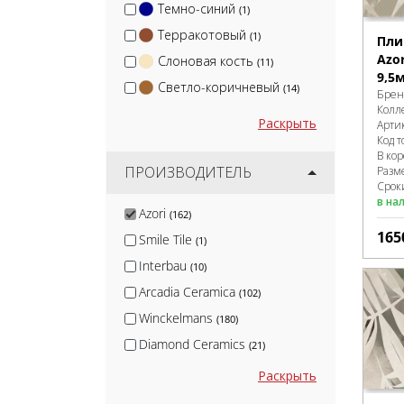
Темно-синий
(1)
Терракотовый
(1)
Пли
Azor
Слоновая кость
(11)
9,5
Светло-коричневый
(14)
Брен
Колл
Раскрыть
Арти
Код т
В ко
ПРОИЗВОДИТЕЛЬ
Разм
Сроки
в на
Azori
(162)
165
Smile Tile
(1)
Interbau
(10)
Arcadia Ceramica
(102)
Winckelmans
(180)
Diamond Ceramics
(21)
Wan Sheng
(3)
Раскрыть
Натуральный Клинкер
(4)