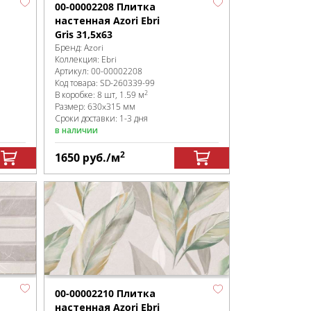
00-00002208 Плитка
настенная Azori Ebri
Gris 31,5x63
Бренд:
Azori
Коллекция:
Ebri
Артикул:
00-00002208
Код товара:
SD-260339
-99
2
В коробке
:
8 шт, 1.59 м
Размер:
630x315 мм
Сроки доставки: 1-3 дня
в наличии
2
1650
руб.
/м
00-00002210 Плитка
настенная Azori Ebri