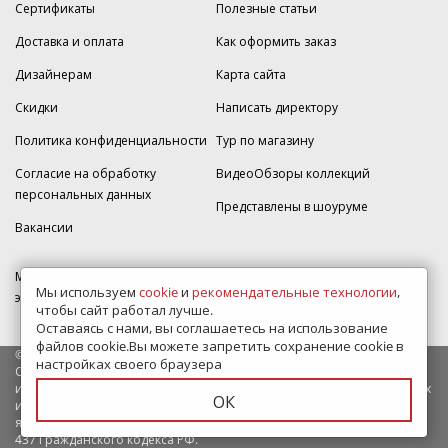
Сертификаты
Полезные статьи
Доставка и оплата
Как оформить заказ
Дизайнерам
Карта сайта
Скидки
Написать директору
Политика конфиденциальности
Тур по магазину
Согласие на обработку
ВидеоОбзоры коллекций
персональных данных
Представлены в шоуруме
Вакансии
МКАД 2км внешняя сторона, д. 2, ТРЦ "Шоколад" (РИО) Реутов, -1
Мы используем
cookie
и
рекомендательные технологии
,
этаж, магазин Плитка-SDVK.
чтобы сайт работал лучше.
Оставаясь с нами, вы соглашаетесь на использование
файлов cookie.Вы можете запретить сохранение cookie в
© 2009—2026 г. Все права защищены
настройках своего браузера
Обращаем Ваше внимание на то, что данный интернет-сайт носит
исключительно информационный характер и ни при каких условиях
ОК
информационные материалы и цены, размещенные на сайте, не
являются публичной офертой, определяемой положениями Статьи
437 Гражданского кодекса РФ.