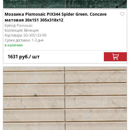
Мозаика Pixmosaic PIX344 Spider Green, Concave
матовая 30х151 305х318х12
Бренд:
Pixmosaic
Коллекция:
Венеция
Код товара:
SD-305133
-99
Сроки доставки: 1-3 дня
в наличии
1631
руб.
/ шт