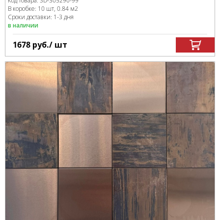
Код товара:
SD-305290
-99
В коробке
:
10 шт, 0.84 м
2
Сроки доставки: 1-3 дня
в наличии
1678
руб.
/ шт