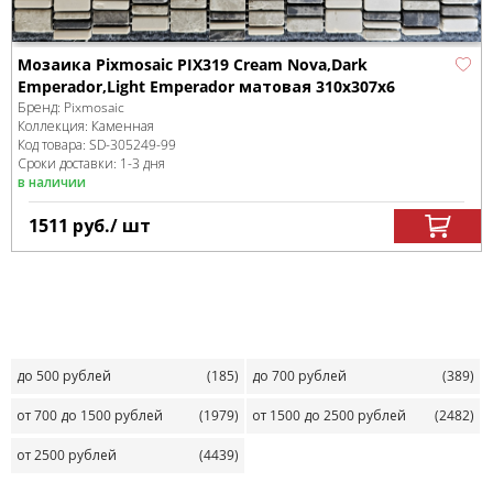
Мозаика Pixmosaic PIX319 Cream Nova,Dark
Emperador,Light Emperador матовая 310х307х6
Бренд:
Pixmosaic
Коллекция:
Каменная
Код товара:
SD-305249
-99
Сроки доставки: 1-3 дня
в наличии
1511
руб.
/ шт
до 500 рублей
(185)
до 700 рублей
(389)
от 700 до 1500 рублей
(1979)
от 1500 до 2500 рублей
(2482)
от 2500 рублей
(4439)