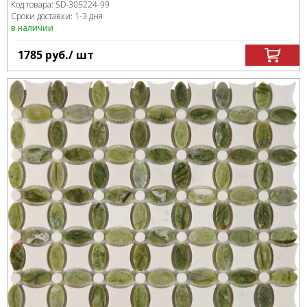
Код товара:
SD-305224
-99
Сроки доставки: 1-3 дня
в наличии
1785
руб.
/ шт