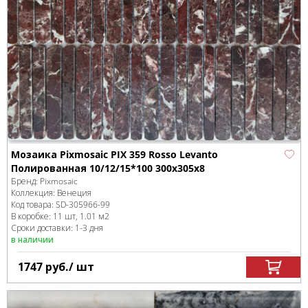
Мозаика Pixmosaic PIX 359 Rosso Levanto
Полированная 10/12/15*100 300х305x8
Бренд:
Pixmosaic
Коллекция:
Венеция
Код товара:
SD-305966
-99
В коробке
:
11 шт, 1.01 м
2
Сроки доставки: 1-3 дня
в наличии
1747
руб.
/ шт