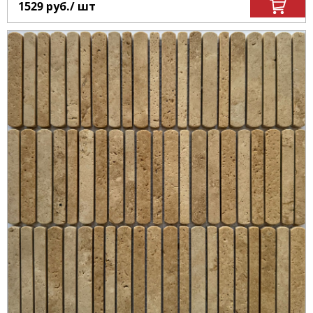
1529
руб.
/ шт