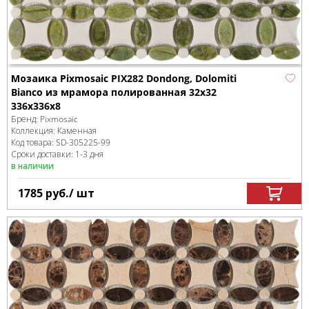
Мозаика Pixmosaic PIX282 Dondong, Dolomiti
Bianco из мрамора полированная 32x32
336х336x8
Бренд:
Pixmosaic
Коллекция:
Каменная
Код товара:
SD-305225
-99
Сроки доставки: 1-3 дня
в наличии
1785
руб.
/ шт