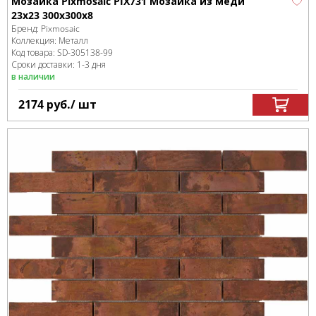
Мозаика Pixmosaic PIX731 Мозаика из меди
23x23 300х300x8
Бренд:
Pixmosaic
Коллекция:
Металл
Код товара:
SD-305138
-99
Сроки доставки: 1-3 дня
в наличии
2174
руб.
/ шт