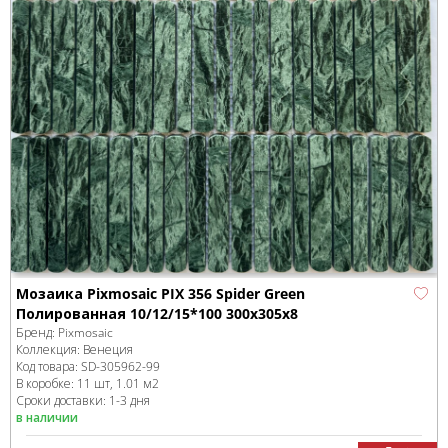
Мозаика Pixmosaic PIX 356 Spider Green
Полированная 10/12/15*100 300х305x8
Бренд:
Pixmosaic
Коллекция:
Венеция
Код товара:
SD-305962
-99
В коробке
:
11 шт, 1.01 м
2
Сроки доставки: 1-3 дня
в наличии