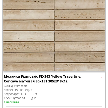
Мозаика Pixmosaic PIX343 Yellow Travertine,
Concave матовая 30х151 305х318х12
Бренд:
Pixmosaic
Коллекция:
Венеция
Код товара:
SD-305132
-99
Сроки доставки: 1-3 дня
в наличии