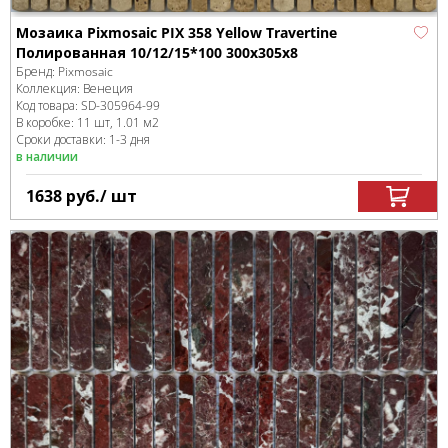
Мозаика Pixmosaic PIX 358 Yellow Travertine
Полированная 10/12/15*100 300х305x8
Бренд:
Pixmosaic
Коллекция:
Венеция
Код товара:
SD-305964
-99
В коробке
:
11 шт, 1.01 м
2
Сроки доставки: 1-3 дня
в наличии
1638
руб.
/ шт