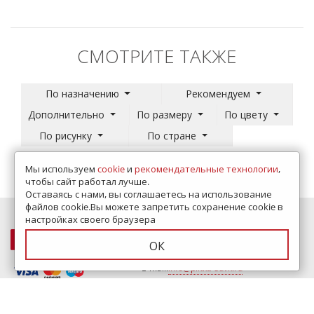
СМОТРИТЕ ТАКЖЕ
По назначению
Рекомендуем
Дополнительно
По размеру
По цвету
По рисунку
По стране
Мы используем
cookie
и
рекомендательные технологии
,
чтобы сайт работал лучше.
Оставаясь с нами, вы соглашаетесь на использование
файлов cookie.Вы можете запретить сохранение cookie в
настройках своего браузера
ОК
Телефон:
+7 (495) 649-60-45
E-mail:
info@plitka-sdvk.ru
Режим работы: 10:00-20:00