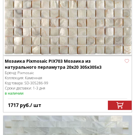
Мозаика Pixmosaic PIX703 Мозаика из
натурального перламутра 20x20 305х305х3
Бренд:
Pixmosaic
Коллекция:
Каменная
Код товара:
SD-305286
-99
Сроки доставки: 1-3 дня
в наличии
1717
руб.
/ шт