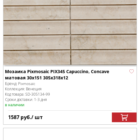
Мозаика Pixmosaic PIX345 Capuccino, Concave
матовая 30х151 305х318х12
Бренд:
Pixmosaic
Коллекция:
Венеция
Код товара:
SD-305134
-99
Сроки доставки: 1-3 дня
в наличии
1587
руб.
/ шт