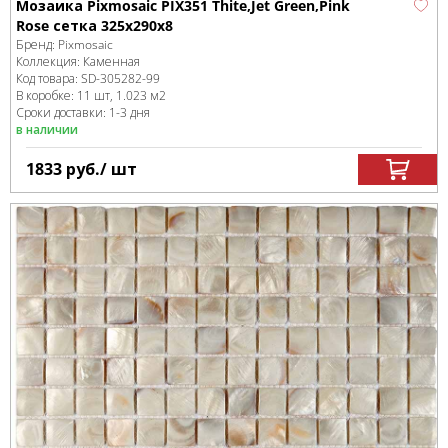
Мозаика Pixmosaic PIX351 Thite,Jet Green,Pink
Rose сетка 325х290x8
Бренд:
Pixmosaic
Коллекция:
Каменная
Код товара:
SD-305282
-99
В коробке
:
11 шт, 1.023 м
2
Сроки доставки: 1-3 дня
в наличии
1833
руб.
/ шт