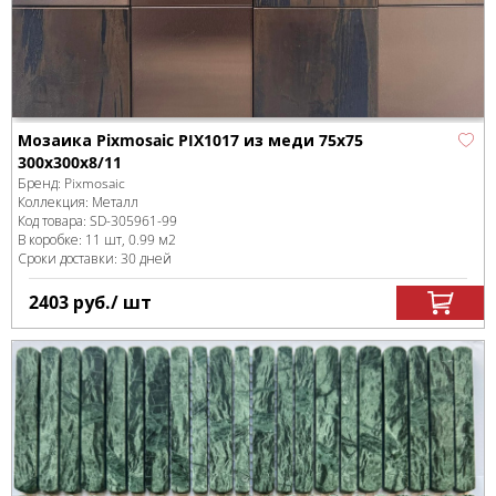
Мозаика Pixmosaic PIX1017 из меди 75x75
300х300x8/11
Бренд:
Pixmosaic
Коллекция:
Металл
Код товара:
SD-305961
-99
В коробке
:
11 шт, 0.99 м
2
Сроки доставки: 30 дней
2403
руб.
/ шт