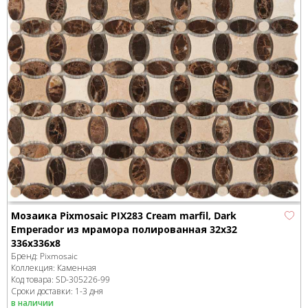
Мозаика Pixmosaic PIX283 Cream marfil, Dark
Еmperador из мрамора полированная 32x32
336х336x8
Бренд:
Pixmosaic
Коллекция:
Каменная
Код товара:
SD-305226
-99
Сроки доставки: 1-3 дня
в наличии