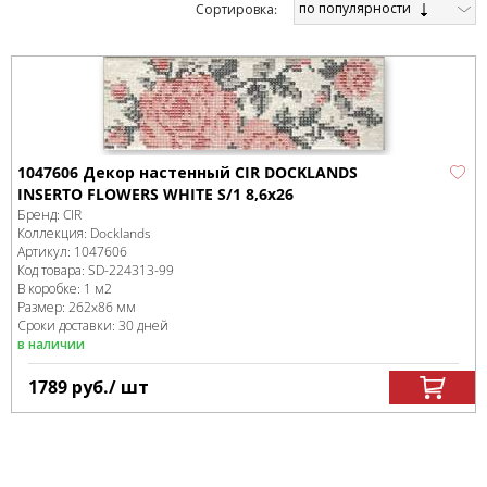
по популярности
Cортировка:
1047606 Декор настенный CIR DOCKLANDS
INSERTO FLOWERS WHITE S/1 8,6x26
Бренд:
CIR
Коллекция:
Docklands
Артикул:
1047606
Код товара:
SD-224313
-99
В коробке
:
1 м
2
Размер:
262x86 мм
Сроки доставки: 30 дней
в наличии
1789
руб.
/ шт