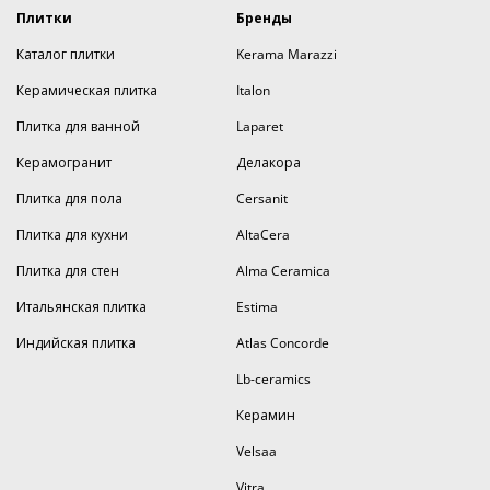
Плитки
Бренды
Каталог плитки
Kerama Marazzi
Керамическая плитка
Italon
Плитка для ванной
Laparet
Керамогранит
Делакора
Плитка для пола
Cersanit
Плитка для кухни
AltaCera
Плитка для стен
Alma Ceramica
Итальянская плитка
Estima
Индийская плитка
Atlas Concorde
Lb-ceramics
Керамин
Velsaa
Vitra