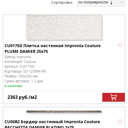
по популярности
Cортировка:
CU0175D Плитка настенная Impronta Couture
PLUME DAMIER 25x75
Бренд:
Impronta
Коллекция:
Couture
Артикул:
CU0175D
Код товара:
SD-125994
-99
Размер:
750x250 мм
Сроки доставки: 1-3 дня
в наличии
2363
руб.
/м
2
CU00B2 Бордюр настенный Impronta Couture
BACCHETTA DAMIER PLATINO 2x75