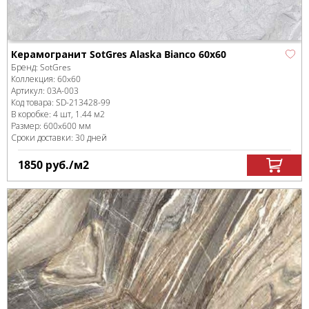
Керамогранит SotGres Alaska Bianco 60x60
Бренд:
SotGres
Коллекция:
60x60
Артикул:
03А-003
Код товара:
SD-213428
-99
В коробке
:
4 шт, 1.44 м
2
Размер:
600x600 мм
Сроки доставки: 30 дней
1850
руб.
/м
2