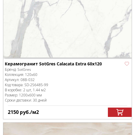
Керамогранит SotGres Calacata Extra 60x120
Бренд:
SotGres
Коллекция:
120x60
Артикул:
08B-032
Код товара:
SD-256485
-99
В коробке
:
2 шт, 1.44 м
2
Размер:
1200x600 мм
Сроки доставки: 30 дней
2150
руб.
/м
2