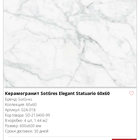
Керамогранит SotGres Elegant Statuario 60x60
Бренд:
SotGres
Коллекция:
60x60
Артикул:
02А-018
Код товара:
SD-213400
-99
В коробке
:
4 шт, 1.44 м
2
Размер:
600x600 мм
Сроки доставки: 30 дней