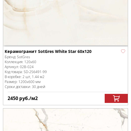
Керамогранит SotGres White Star 60x120
Бренд:
SotGres
Коллекция:
120x60
Артикул:
02B-024
Код товара:
SD-256491
-99
В коробке
:
2 шт, 1.44 м
2
Размер:
1200x600 мм
Сроки доставки: 30 дней
2450
руб.
/м
2