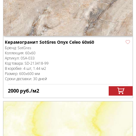
Керамогранит SotGres Onyx Celeo 60x60
Бренд:
SotGres
Коллекция:
60x60
Артикул:
05А-033
Код товара:
SD-213418
-99
В коробке
:
4 шт, 1.44 м
2
Размер:
600x600 мм
Сроки доставки: 30 дней
2000
руб.
/м
2