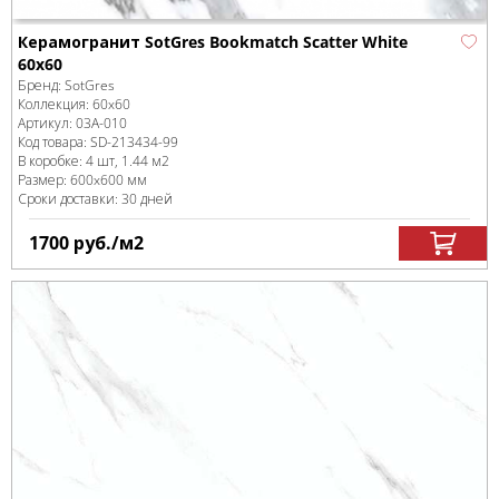
Керамогранит SotGres Bookmatch Scatter White
60x60
Бренд:
SotGres
Коллекция:
60x60
Артикул:
03A-010
Код товара:
SD-213434
-99
В коробке
:
4 шт, 1.44 м
2
Размер:
600x600 мм
Сроки доставки: 30 дней
1700
руб.
/м
2