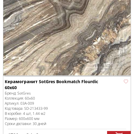
Керамогранит SotGres Bookmatch Flourdic
60x60
Бренд:
SotGres
Коллекция:
60x60
Артикул:
03A-009
Код товара:
SD-213433
-99
В коробке
:
4 шт, 1.44 м
2
Размер:
600x600 мм
Сроки доставки: 30 дней