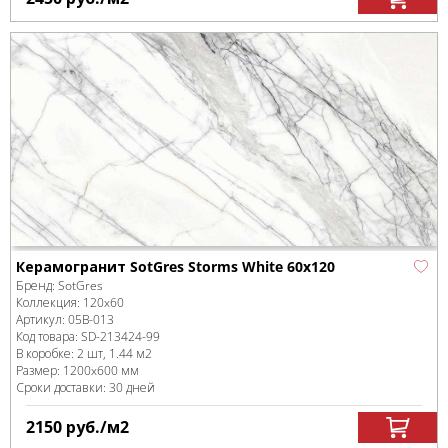
Керамогранит SotGres Storms White 60x120
Бренд:
SotGres
Коллекция:
120x60
Артикул:
05В-013
Код товара:
SD-213424
-99
В коробке
:
2 шт, 1.44 м
2
Размер:
1200x600 мм
Сроки доставки: 30 дней
2150
руб.
/м
2