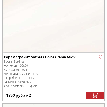
Керамогранит SotGres Onice Crema 60x60
Бренд:
SotGres
Коллекция:
60x60
Артикул:
06A-031
Код товара:
SD-213404
-99
В коробке
:
4 шт, 1.44 м
2
Размер:
600x600 мм
Сроки доставки: 30 дней
1850
руб.
/м
2