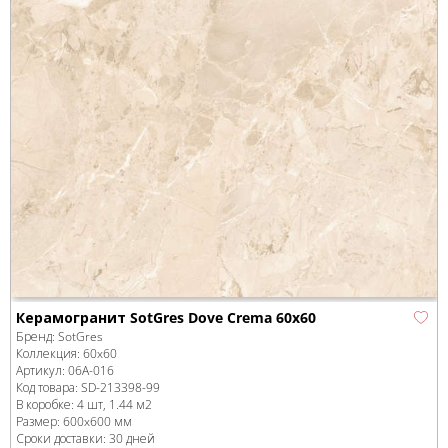
Керамогранит SotGres Dove Crema 60x60
Бренд:
SotGres
Коллекция:
60x60
Артикул:
06A-016
Код товара:
SD-213398
-99
В коробке
:
4 шт, 1.44 м
2
Размер:
600x600 мм
Сроки доставки: 30 дней