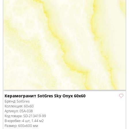
Керамогранит SotGres Sky Onyx 60x60
Бренд:
SotGres
Коллекция:
60x60
Артикул:
05А-038
Код товара:
SD-213419
-99
В коробке
:
4 шт, 1.44 м
2
Размер:
600x600 мм