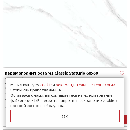
Керамогранит SotGres Classic Staturio 60x60
Бренд:
SotGres
Коллекция:
60x60
Мы используем
cookie
и
рекомендательные технологии
,
Артикул:
03A-014
чтобы сайт работал лучше.
Код товара:
SD-213435
-99
Оставаясь с нами, вы соглашаетесь на использование
В коробке
:
4 шт, 1.44 м
2
файлов cookie.Вы можете запретить сохранение cookie в
Размер:
600x600 мм
настройках своего браузера
Сроки доставки: 30 дней
ОК
2000
руб.
/м
2