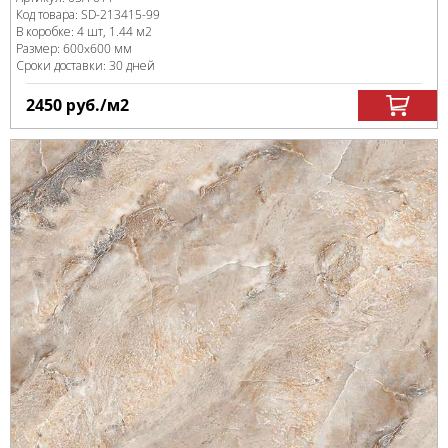
Код товара:
SD-213415
-99
В коробке
:
4 шт, 1.44 м
2
Размер:
600x600 мм
Сроки доставки: 30 дней
2450
руб.
/м
2