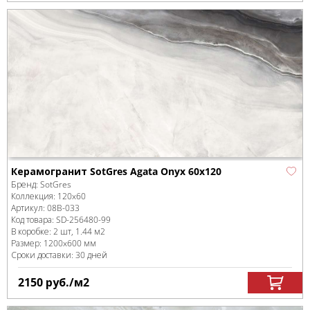
Керамогранит SotGres Agata Onyx 60x120
Бренд:
SotGres
Коллекция:
120x60
Артикул:
08B-033
Код товара:
SD-256480
-99
В коробке
:
2 шт, 1.44 м
2
Размер:
1200x600 мм
Сроки доставки: 30 дней
2150
руб.
/м
2