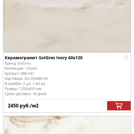
Керамогранит SotGres Ivory 60x120
Бренд:
SotGres
Коллекция:
120x60
Артикул:
08B-041
Код товара:
SD-256488
-99
В коробке
:
2 шт, 1.44 м
2
Размер:
1200x600 мм
Сроки доставки: 30 дней
2450
руб.
/м
2