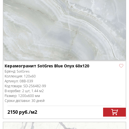
Керамогранит SotGres Blue Onyx 60x120
Бренд:
SotGres
Коллекция:
120x60
Артикул:
08B-039
Код товара:
SD-256482
-99
В коробке
:
2 шт, 1.44 м
2
Размер:
1200x600 мм
Сроки доставки: 30 дней
2150
руб.
/м
2