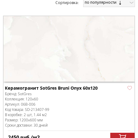
по популярности
Cортировка:
Керамогранит SotGres Bruni Onyx 60x120
Бренд:
SotGres
Коллекция:
120x60
Артикул:
06B-006
Код товара:
SD-213407
-99
В коробке
:
2 шт, 1.44 м
2
Размер:
1200x600 мм
Сроки доставки: 30 дней
2450
руб.
/м
2