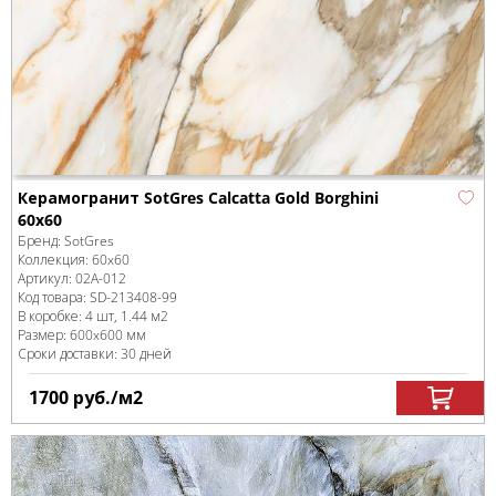
Керамогранит SotGres Calcatta Gold Borghini
60x60
Бренд:
SotGres
Коллекция:
60x60
Артикул:
02А-012
Код товара:
SD-213408
-99
В коробке
:
4 шт, 1.44 м
2
Размер:
600x600 мм
Сроки доставки: 30 дней
1700
руб.
/м
2