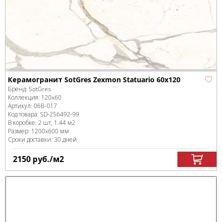
Керамогранит SotGres Zexmon Statuario 60x120
Бренд:
SotGres
Коллекция:
120x60
Артикул:
06B-017
Код товара:
SD-256492
-99
В коробке
:
2 шт, 1.44 м
2
Размер:
1200x600 мм
Сроки доставки: 30 дней
2150
руб.
/м
2