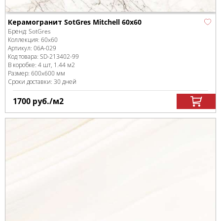
Керамогранит SotGres Mitchell 60x60
Бренд:
SotGres
Коллекция:
60x60
Артикул:
06A-029
Код товара:
SD-213402
-99
В коробке
:
4 шт, 1.44 м
2
Размер:
600x600 мм
Сроки доставки: 30 дней
1700
руб.
/м
2