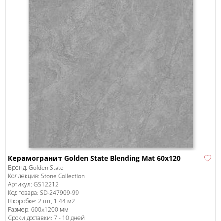
Керамогранит Golden State Blending Mat 60х120
Бренд:
Golden State
Коллекция:
Stone Collection
Артикул:
GS12212
Код товара:
SD-247909
-99
В коробке
:
2 шт, 1.44 м
2
Размер:
600x1200 мм
Сроки доставки: 7 - 10 дней