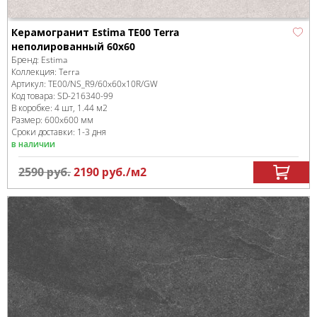
Керамогранит Estima TE00 Terra
неполированный 60x60
Бренд:
Estima
Коллекция:
Terra
Артикул:
TE00/NS_R9/60x60x10R/GW
Код товара:
SD-216340
-99
В коробке
:
4 шт, 1.44 м
2
Размер:
600x600 мм
Сроки доставки: 1-3 дня
в наличии
2590
руб.
2190
руб.
/м
2