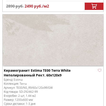
2890
руб.
2490
руб.
/м
2
Керамогранит Estima TE00 Terra White
Неполированный Рект. 60x120x9
Бренд:
Estima
Коллекция:
Terra
Артикул:
TE00/NS_R9/60x120x9R/GW
Код товара:
SD-292462
-99
В коробке
:
2 шт, 1.44 м
2
Размер:
1200x600 мм
Сроки доставки: 1-3 дня