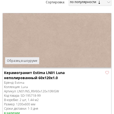
по популярности
Cортировка:
Образец в шоуруме
Керамогранит Estima LN01 Luna
неполированный 60x120x1.0
Бренд:
Estima
Коллекция:
Luna
Артикул:
LN01/NS_R9/60x120x10R/GW
Код товара:
SD-195718
-99
В коробке
:
2 шт, 1.44 м
2
Размер:
1200x600 мм
Сроки доставки: 1-3 дня
в наличии