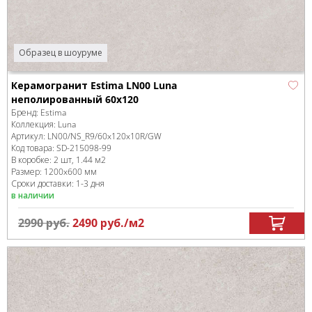
Образец в шоуруме
Керамогранит Estima LN00 Luna
неполированный 60x120
Бренд:
Estima
Коллекция:
Luna
Артикул:
LN00/NS_R9/60x120x10R/GW
Код товара:
SD-215098
-99
В коробке
:
2 шт, 1.44 м
2
Размер:
1200x600 мм
Сроки доставки: 1-3 дня
в наличии
2990
руб.
2490
руб.
/м
2