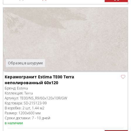
Образец в шоуруме
Керамогранит Estima TE00 Terra
неполированный 60x120
Бренд:
Estima
Коллекция:
Terra
Артикул:
TE00/NS_R9/60x120x10R/GW
Код товара:
SD-215123
-99
В коробке
:
2 шт, 1.44 м
2
Размер:
1200x600 мм
Сроки доставки: 7 - 10 дней
в наличии