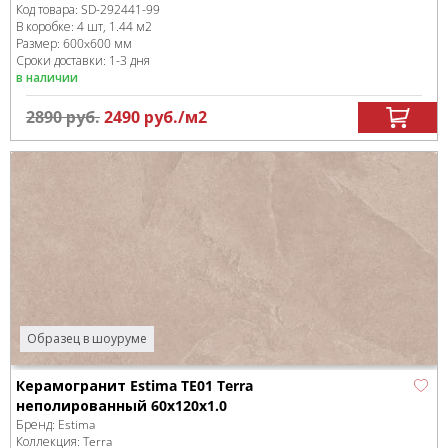
Код товара:
SD-292441
-99
В коробке
:
4 шт, 1.44 м
2
Размер:
600x600 мм
Сроки доставки: 1-3 дня
в наличии
2890
руб.
2490
руб.
/м
2
Образец в шоуруме
Керамогранит Estima TE01 Terra
неполированный 60x120x1.0
Бренд:
Estima
Коллекция:
Terra