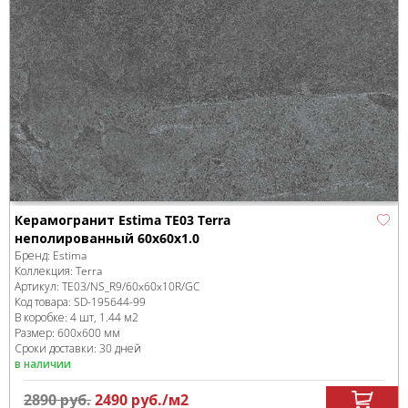
Керамогранит Estima TE03 Terra
неполированный 60x60x1.0
Бренд:
Estima
Коллекция:
Terra
Артикул:
TE03/NS_R9/60x60x10R/GC
Код товара:
SD-195644
-99
В коробке
:
4 шт, 1.44 м
2
Размер:
600x600 мм
Сроки доставки: 30 дней
в наличии
2890
руб.
2490
руб.
/м
2