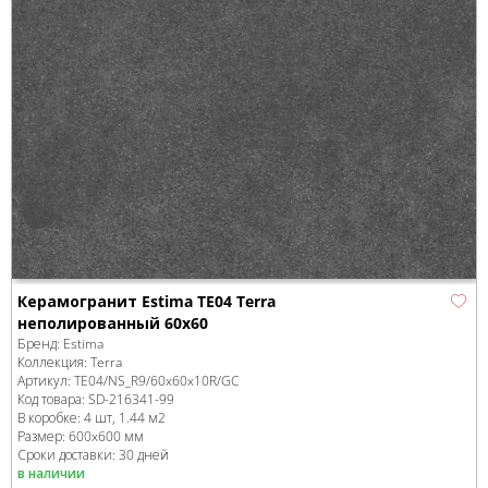
Керамогранит Estima TE04 Terra
неполированный 60x60
Бренд:
Estima
Коллекция:
Terra
Артикул:
TE04/NS_R9/60x60x10R/GC
Код товара:
SD-216341
-99
В коробке
:
4 шт, 1.44 м
2
Размер:
600x600 мм
Сроки доставки: 30 дней
в наличии