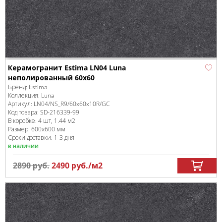
Керамогранит Estima LN04 Luna
неполированный 60x60
Бренд:
Estima
Коллекция:
Luna
Артикул:
LN04/NS_R9/60x60x10R/GC
Код товара:
SD-216339
-99
В коробке
:
4 шт, 1.44 м
2
Размер:
600x600 мм
Сроки доставки: 1-3 дня
в наличии
2890
руб.
2490
руб.
/м
2