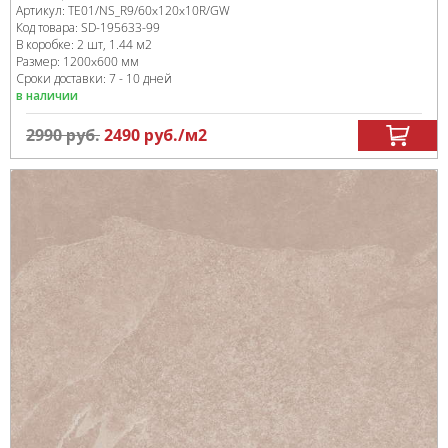
Артикул:
TE01/NS_R9/60x120x10R/GW
Код товара:
SD-195633
-99
В коробке
:
2 шт, 1.44 м
2
Размер:
1200x600 мм
Сроки доставки: 7 - 10 дней
в наличии
2990
руб.
2490
руб.
/м
2