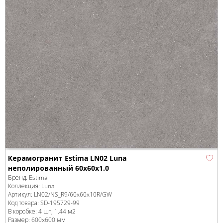
Керамогранит Estima LN02 Luna
неполированный 60x60x1.0
Бренд:
Estima
Коллекция:
Luna
Артикул:
LN02/NS_R9/60x60x10R/GW
Код товара:
SD-195729
-99
В коробке
:
4 шт, 1.44 м
2
Размер:
600x600 мм