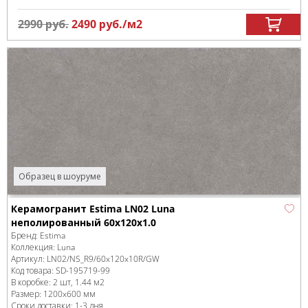
2990
руб.
2490
руб.
/м
2
Образец в шоуруме
Керамогранит Estima LN02 Luna
неполированный 60x120x1.0
Бренд:
Estima
Коллекция:
Luna
Артикул:
LN02/NS_R9/60x120x10R/GW
Код товара:
SD-195719
-99
В коробке
:
2 шт, 1.44 м
2
Размер:
1200x600 мм
Сроки доставки: 1-3 дня