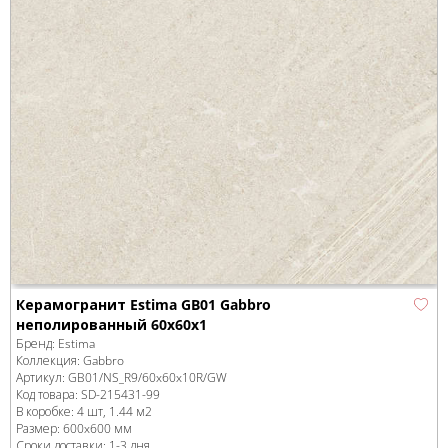
Керамогранит Estima GB01 Gabbro
неполированный 60x60x1
Бренд:
Estima
Коллекция:
Gabbro
Артикул:
GB01/NS_R9/60x60x10R/GW
Код товара:
SD-215431
-99
В коробке
:
4 шт, 1.44 м
2
Размер:
600x600 мм
Сроки доставки: 1-3 дня