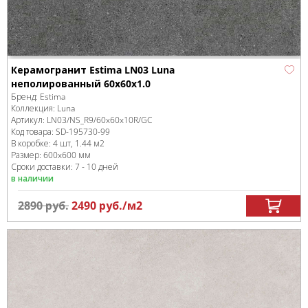
Керамогранит Estima LN03 Luna
неполированный 60x60x1.0
Бренд:
Estima
Коллекция:
Luna
Артикул:
LN03/NS_R9/60x60x10R/GC
Код товара:
SD-195730
-99
В коробке
:
4 шт, 1.44 м
2
Размер:
600x600 мм
Сроки доставки: 7 - 10 дней
в наличии
2890
руб.
2490
руб.
/м
2