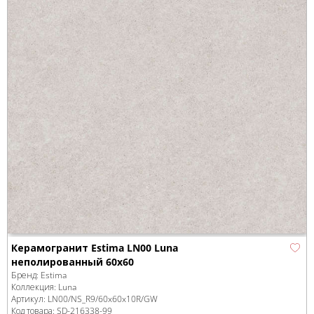
Керамогранит Estima LN00 Luna
неполированный 60x60
Бренд:
Estima
Коллекция:
Luna
Артикул:
LN00/NS_R9/60x60x10R/GW
Код товара:
SD-216338
-99