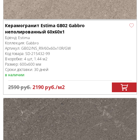
Керамогранит Estima GB02 Gabbro
неполированный 60x60x1
Бренд:
Estima
Коллекция:
Gabbro
Артикул:
GB02/NS_R9/60x60x10R/GW
Код товара:
SD-215432
-99
В коробке
:
4 шт, 1.44 м
2
Размер:
600x600 мм
Сроки доставки: 30 дней
в наличии
2590
руб.
2190
руб.
/м
2