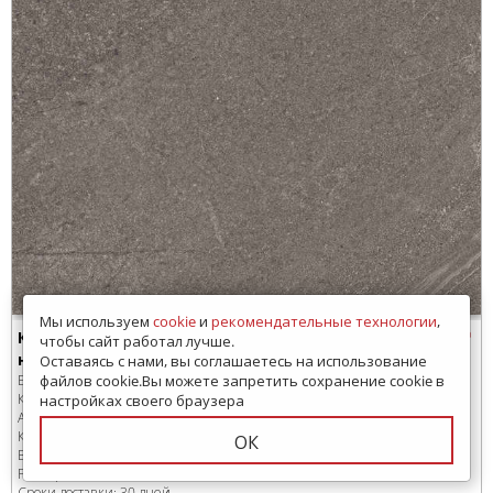
Мы используем
cookie
и
рекомендательные технологии
,
Керамогранит Estima GB03 Gabbro
чтобы сайт работал лучше.
неполированный 60x60x1
Оставаясь с нами, вы соглашаетесь на использование
Бренд:
Estima
файлов cookie.Вы можете запретить сохранение cookie в
Коллекция:
Gabbro
настройках своего браузера
Артикул:
GB03/NS_R9/60x60x10R/GC
Код товара:
SD-215433
-99
ОК
В коробке
:
4 шт, 1.44 м
2
Размер:
600x600 мм
Сроки доставки: 30 дней