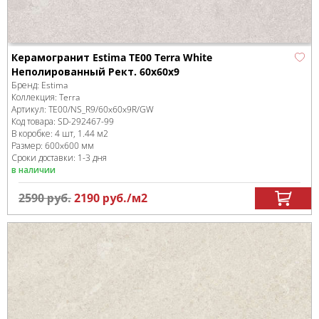
Керамогранит Estima TE00 Terra White
Неполированный Рект. 60x60x9
Бренд:
Estima
Коллекция:
Terra
Артикул:
TE00/NS_R9/60x60x9R/GW
Код товара:
SD-292467
-99
В коробке
:
4 шт, 1.44 м
2
Размер:
600x600 мм
Сроки доставки: 1-3 дня
в наличии
2590
руб.
2190
руб.
/м
2