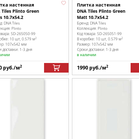
тка настенная
Плитка настенная
Tiles Plinto Green
DNA Tiles Plinto Green
s 10.7x54.2
Matt 10.7x54.2
д:
DNA Tiles
Бренд:
DNA Tiles
екция:
Plinto
Коллекция:
Plinto
овара:
SD-265050
-99
Код товара:
SD-265051
-99
2
2
робке
:
10 шт, 0.579 м
В коробке
:
10 шт, 0.579 м
ер:
107x542 мм
Размер:
107x542 мм
 доставки: 1-3 дня
Сроки доставки: 1-3 дня
личии
в наличии
2
2
0
руб.
/м
1990
руб.
/м