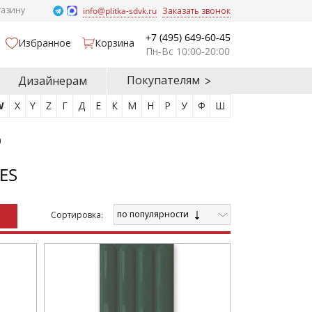
газину
info@plitka-sdvk.ru
Заказать звонок
+7 (495) 649-60-45
Избранное
Корзина
Пн-Вс 10:00-20:00
Покупателям
Дизайнерам
W
X
Y
Z
Г
Д
Е
К
М
Н
Р
У
Ф
Ш
)
ES
по популярности
Cортировка: