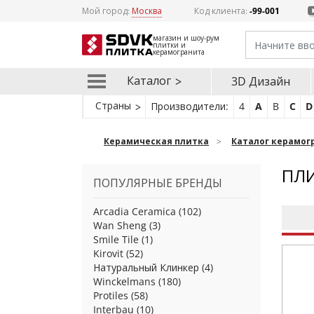
Мой город:
Москва
Код клиента:
-99-001
магазин и шоу-рум
плитки и
керамогранита
Каталог
3D Дизайн
Страны
Производители:
4
A
B
C
D
Керамическая плитка
Каталог керамог
ПЛИ
ПОПУЛЯРНЫЕ БРЕНДЫ
Arcadia Ceramica
(102)
Wan Sheng
(3)
Smile Tile
(1)
Kirovit
(52)
Натуральный Клинкер
(4)
Winckelmans
(180)
Protiles
(58)
Interbau
(10)