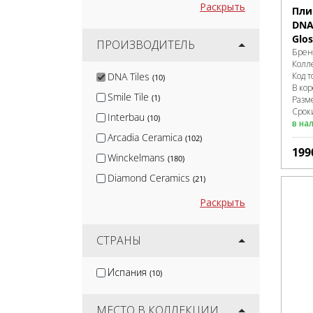
Раскрыть
Пли
DNA 
Glos
ПРОИЗВОДИТЕЛЬ
Брен
Колл
DNA Tiles
Код т
(10)
В ко
Smile Tile
(1)
Разм
Сроки
Interbau
(10)
в на
Arcadia Ceramica
(102)
199
Winckelmans
(180)
Diamond Ceramics
(21)
Wan Sheng
(3)
Раскрыть
Натуральный Клинкер
(4)
Artkera Group
СТРАНЫ
(51)
Kirovit
(52)
Испания
(10)
Protiles
(58)
DeKeramik
(7)
МЕСТО В КОЛЛЕКЦИИ