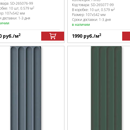
овара:
SD-265076
-99
Код товара:
SD-265077
-99
2
робке
:
10 шт, 0.579 м
2
В коробке
:
10 шт, 0.579 м
ер:
107x542 мм
Размер:
107x542 мм
 доставки: 1-3 дня
Сроки доставки: 1-3 дня
личии
в наличии
2
2
0
руб.
/м
1990
руб.
/м