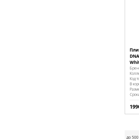
Пли
DNA 
Whit
Брен
Колл
Код т
В ко
Разм
Срок
199
до 500