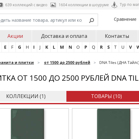
Тур по ма
639 коллекций с видео
1604 коллекции в шоуруме
Сравнение
Акции
Доставка и оплата
Контакты
E
F
G
H
I
J
K
L
M
N
O
P
Q
R
S
T
U
V
ранита и плитки
от 1500 до 2500 рублей
DNA Tiles (ДНА Тайлс
ТКА ОТ 1500 ДО 2500 РУБЛЕЙ DNA TIL
КОЛЛЕКЦИИ (
1
)
ТОВАРЫ (
10
)