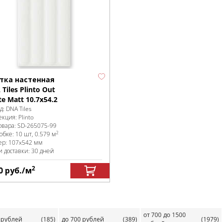
тка настенная
Tiles Plinto Out
e Matt 10.7x54.2
д:
DNA Tiles
екция:
Plinto
овара:
SD-265075
-99
2
робке
:
10 шт, 0.579 м
ер:
107x542 мм
и доставки: 30 дней
2
0
руб.
/м
от 700 до 1500
 рублей
(185)
до 700 рублей
(389)
(1979)