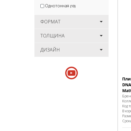
Однотонная
(10)
ФОРМАТ
ТОЛЩИНА
ДИЗАЙН
Пли
DNA 
Matt
Брен
Колл
Код т
В ко
Разм
Срок