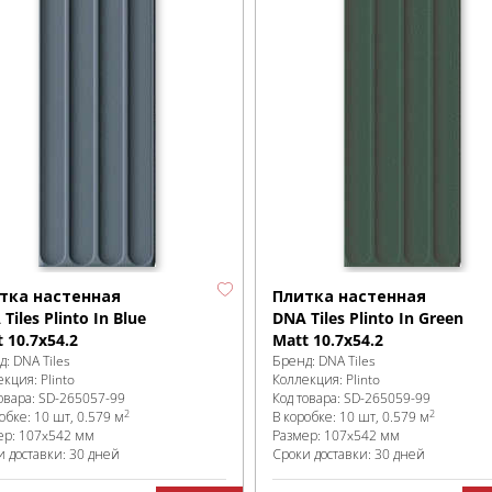
тка настенная
Плитка настенная
Tiles Plinto In Blue
DNA Tiles Plinto In Green
 10.7x54.2
Matt 10.7x54.2
д:
DNA Tiles
Бренд:
DNA Tiles
екция:
Plinto
Коллекция:
Plinto
овара:
SD-265057
-99
Код товара:
SD-265059
-99
2
2
робке
:
10 шт, 0.579 м
В коробке
:
10 шт, 0.579 м
ер:
107x542 мм
Размер:
107x542 мм
и доставки: 30 дней
Сроки доставки: 30 дней