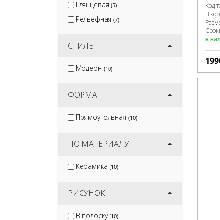
Глянцевая
(5)
Код т
В ко
Рельефная
(7)
Разм
Сроки
в на
СТИЛЬ
199
Модерн
(10)
ФОРМА
Прямоугольная
(10)
ПО МАТЕРИАЛУ
Керамика
(10)
РИСУНОК
В полоску
(10)