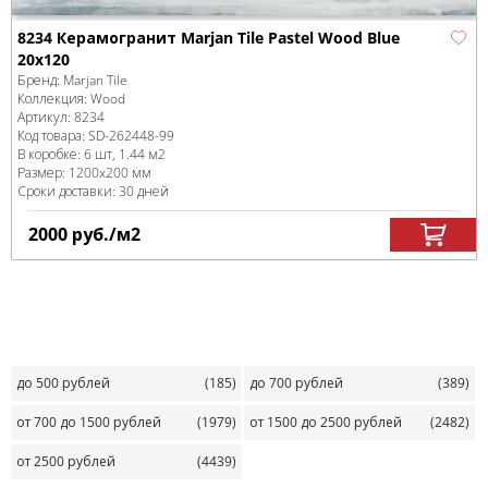
8234 Керамогранит Marjan Tile Pastel Wood Blue
20x120
Бренд:
Marjan Tile
Коллекция:
Wood
Артикул:
8234
Код товара:
SD-262448
-99
В коробке
:
6 шт, 1.44 м
2
Размер:
1200x200 мм
Сроки доставки: 30 дней
2000
руб.
/м
2
до 500 рублей
(185)
до 700 рублей
(389)
от 700 до 1500 рублей
(1979)
от 1500 до 2500 рублей
(2482)
от 2500 рублей
(4439)