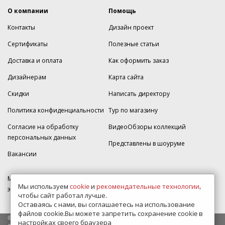
О компании
Помощь
Контакты
Дизайн проект
Сертификаты
Полезные статьи
Доставка и оплата
Как оформить заказ
Дизайнерам
Карта сайта
Скидки
Написать директору
Политика конфиденциальности
Тур по магазину
Согласие на обработку
ВидеоОбзоры коллекций
персональных данных
Представлены в шоуруме
Вакансии
МКАД 2км внешняя сторона, д. 2, ТРЦ "Шоколад" (РИО) Реутов, -1
Мы используем
cookie
и
рекомендательные технологии
,
этаж, магазин Плитка-SDVK.
чтобы сайт работал лучше.
Оставаясь с нами, вы соглашаетесь на использование
файлов cookie.Вы можете запретить сохранение cookie в
© 2009—2026 г. Все права защищены
настройках своего браузера