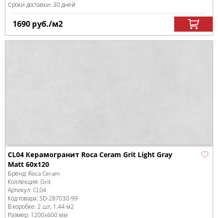
Сроки доставки: 30 дней
1690
руб.
/м
2
CL04 Керамогранит Roca Ceram Grit Light Gray
Matt 60x120
Бренд:
Roca Ceram
Коллекция:
Grit
Артикул:
CL04
Код товара:
SD-287030
-99
В коробке
:
2 шт, 1.44 м
2
Размер:
1200x600 мм