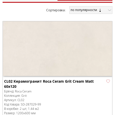
по популярности
Cортировка:
CL02 Керамогранит Roca Ceram Grit Cream Matt
60x120
Бренд:
Roca Ceram
Коллекция:
Grit
Артикул:
CL02
Код товара:
SD-287029
-99
В коробке
:
2 шт, 1.44 м
2
Размер:
1200x600 мм