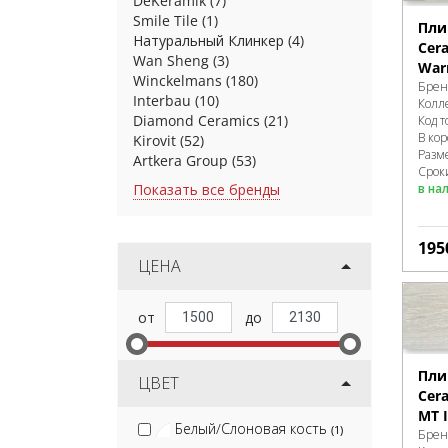
DeKeramik
(7)
Smile Tile
(1)
Пли
Натуральный Клинкер
(4)
Cera
Wan Sheng
(3)
War
Winckelmans
(180)
Брен
Interbau
(10)
Колл
Diamond Ceramics
(21)
Код т
В ко
Kirovit
(52)
Разм
Artkera Group
(53)
Сроки
в на
Показать все бренды
195
ЦЕНА
Пли
ЦВЕТ
Cer
MT I
Белый/Слоновая кость
(1)
Брен