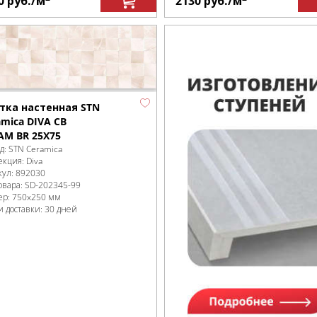
0
руб.
/м
2130
руб.
/м
тка настенная STN
amica DIVA CB
AM BR 25X75
д:
STN Ceramica
екция:
Diva
кул:
892030
овара:
SD-202345
-99
ер:
750x250 мм
и доставки: 30 дней