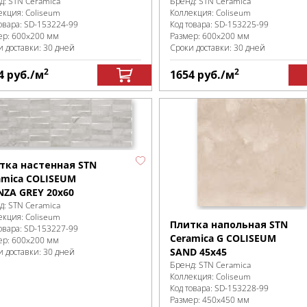
д:
STN Ceramica
Бренд:
STN Ceramica
екция:
Coliseum
Коллекция:
Coliseum
овара:
SD-153224
-99
Код товара:
SD-153225
-99
ер:
600x200 мм
Размер:
600x200 мм
и доставки: 30 дней
Сроки доставки: 30 дней
2
2
4
руб.
/м
1654
руб.
/м
тка настенная STN
amica COLISEUM
NZA GREY 20x60
д:
STN Ceramica
екция:
Coliseum
Плитка напольная STN
овара:
SD-153227
-99
Ceramica G COLISEUM
ер:
600x200 мм
SAND 45x45
и доставки: 30 дней
Бренд:
STN Ceramica
Коллекция:
Coliseum
Код товара:
SD-153228
-99
Размер:
450x450 мм