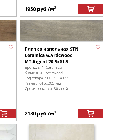
2
1950
руб.
/м
Плитка напольная STN
Ceramica G.Articwood
MT Argent 20.5x61.5
Бренд:
STN Ceramica
Коллекция:
Articwood
Код товара:
SD-175340
-99
Размер:
615x205 мм
Сроки доставки: 30 дней
2
2130
руб.
/м