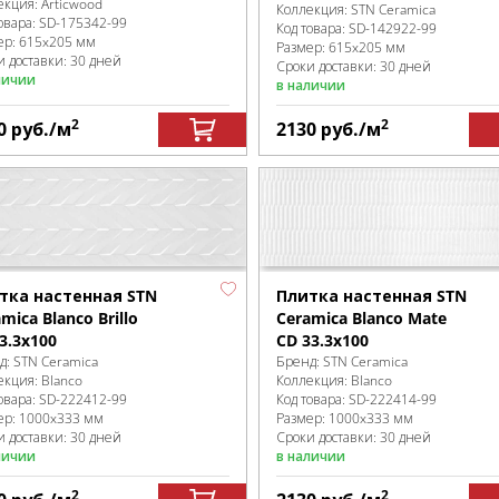
екция:
Articwood
Коллекция:
STN Ceramica
овара:
SD-175342
-99
Код товара:
SD-142922
-99
ер:
615x205 мм
Размер:
615x205 мм
и доставки: 30 дней
Сроки доставки: 30 дней
личии
в наличии
2
2
0
руб.
/м
2130
руб.
/м
Плитка настенная STN
тка настенная STN
Ceramica Blanco Mate
mica Blanco Brillo
CD 33.3x100
3.3x100
Бренд:
STN Ceramica
д:
STN Ceramica
Коллекция:
Blanco
екция:
Blanco
Код товара:
SD-222414
-99
овара:
SD-222412
-99
Размер:
1000x333 мм
ер:
1000x333 мм
Сроки доставки: 30 дней
и доставки: 30 дней
в наличии
личии
2
2