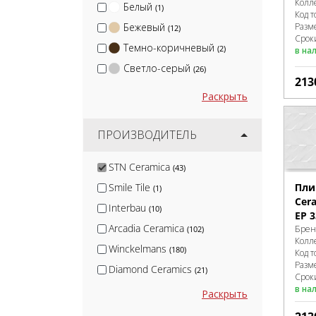
Колл
Белый
(1)
Код т
Разм
Бежевый
(12)
Срок
Темно-коричневый
(2)
в на
Светло-серый
(26)
213
Раскрыть
ПРОИЗВОДИТЕЛЬ
STN Ceramica
(43)
Smile Tile
Пли
(1)
Cera
Interbau
(10)
EP 3
Arcadia Ceramica
Брен
(102)
Колл
Winckelmans
(180)
Код т
Разм
Diamond Ceramics
(21)
Срок
Wan Sheng
в на
(3)
Раскрыть
Натуральный Клинкер
(4)