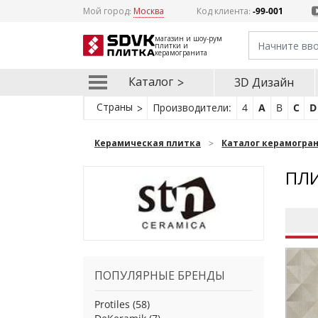
Мой город:
Москва
Код клиента:
-99-001
магазин и шоу-рум
плитки и
керамогранита
Каталог
3D Дизайн
Страны
Производители:
4
A
B
C
D
Керамическая плитка
Каталог керамогра
ПЛИ
ПОПУЛЯРНЫЕ БРЕНДЫ
Protiles
(58)