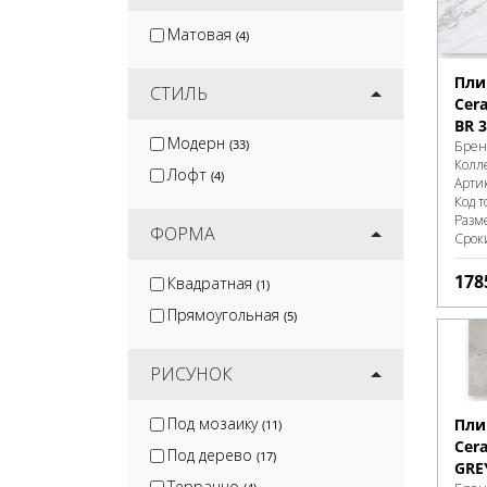
Матовая
(4)
Пли
СТИЛЬ
Cera
BR 3
Модерн
(33)
Брен
Колл
Лофт
(4)
Арти
Код т
Разм
ФОРМА
Срок
178
Квадратная
(1)
Прямоугольная
(5)
РИСУНОК
Под мозаику
Пли
(11)
Cer
Под дерево
(17)
GRE
Терраццо