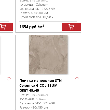
Бренд:
STN Ceramica
Коллекция:
Coliseum
Код товара:
SD-153226
-99
Размер:
600x200 мм
Сроки доставки: 30 дней
2
1654
руб.
/м
Плитка напольная STN
Ceramica G COLISEUM
GREY 45x45
Бренд:
STN Ceramica
Коллекция:
Coliseum
Код товара:
SD-153229
-99
Размер:
450x450 мм