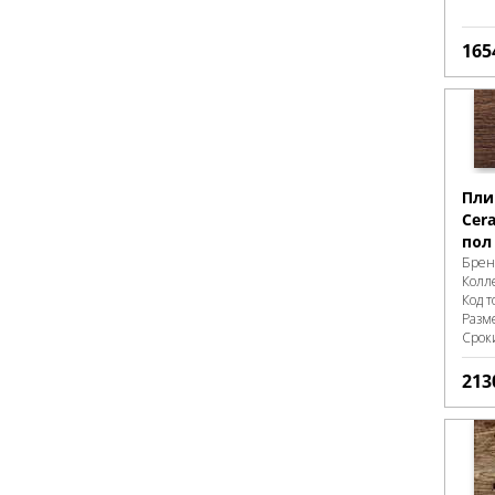
165
Пли
Cer
пол 
Брен
Колл
Код т
Разм
Срок
213