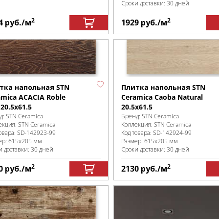
Сроки доставки: 30 дней
2
2
4
руб.
/м
1929
руб.
/м
тка напольная STN
Плитка напольная STN
amica ACACIA Roble
Ceramica Caoba Natural
20.5х61.5
20.5x61.5
д:
STN Ceramica
Бренд:
STN Ceramica
екция:
STN Ceramica
Коллекция:
STN Ceramica
овара:
SD-142923
-99
Код товара:
SD-142924
-99
ер:
615x205 мм
Размер:
615x205 мм
и доставки: 30 дней
Сроки доставки: 30 дней
2
2
0
руб.
/м
2130
руб.
/м