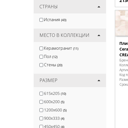
213
Kirovit
СТРАНЫ
(52)
Artkera Group
(53)
Испания
(43)
Protiles
(58)
DeKeramik
(7)
МЕСТО В КОЛЛЕКЦИИ
Пли
Керамогранит
Cer
(11)
CRE
Пол
(12)
Брен
Стены
Колл
(20)
Арти
Код т
Разм
РАЗМЕР
Срок
615x205
(10)
600x200
(5)
1200x600
(5)
900x333
(4)
450x450
(4)