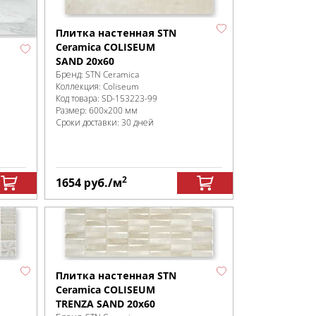
Плитка настенная STN
Ceramica COLISEUM
SAND 20x60
Бренд:
STN Ceramica
Коллекция:
Coliseum
Код товара:
SD-153223
-99
Размер:
600x200 мм
Сроки доставки: 30 дней
2
1654
руб.
/м
Плитка настенная STN
Ceramica COLISEUM
TRENZA SAND 20x60