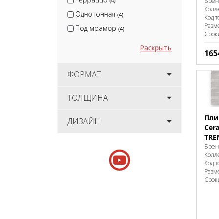
(4)
Брен
Колл
Однотонная
(4)
Код т
Разм
Под мрамор
(4)
Срок
Раскрыть
165
ФОРМАТ
ТОЛЩИНА
Пли
ДИЗАЙН
Cer
TRE
Брен
Колл
Код т
Разм
Срок