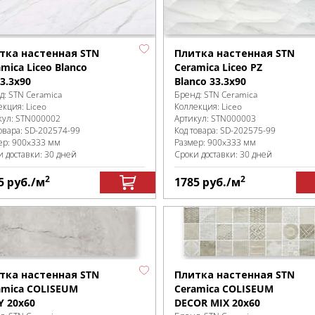
тка настенная STN
Плитка настенная STN
mica Liceo Blanco
Ceramica Liceo PZ
3.3х90
Blanco 33.3х90
д:
STN Ceramica
Бренд:
STN Ceramica
екция:
Liceo
Коллекция:
Liceo
кул:
STN000002
Артикул:
STN000003
овара:
SD-202574
-99
Код товара:
SD-202575
-99
ер:
900x333 мм
Размер:
900x333 мм
и доставки: 30 дней
Сроки доставки: 30 дней
2
2
5
руб.
/м
1785
руб.
/м
тка настенная STN
Плитка настенная STN
amica COLISEUM
Ceramica COLISEUM
Y 20x60
DECOR MIX 20x60