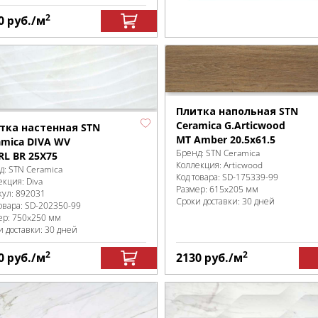
2
0
руб.
/м
Плитка напольная STN
Ceramica G.Articwood
тка настенная STN
MT Amber 20.5x61.5
amica DIVA WV
Бренд:
STN Ceramica
RL BR 25X75
Коллекция:
Articwood
д:
STN Ceramica
Код товара:
SD-175339
-99
екция:
Diva
Размер:
615x205 мм
кул:
892031
Сроки доставки: 30 дней
овара:
SD-202350
-99
ер:
750x250 мм
и доставки: 30 дней
2
2
0
руб.
/м
2130
руб.
/м