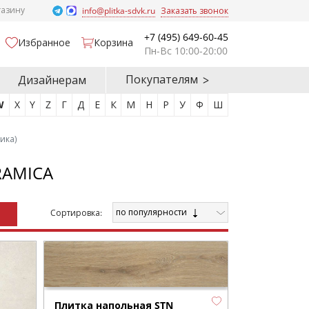
газину
info@plitka-sdvk.ru
Заказать звонок
+7 (495) 649-60-45
Избранное
Корзина
Пн-Вс 10:00-20:00
Покупателям
Дизайнерам
W
X
Y
Z
Г
Д
Е
К
М
Н
Р
У
Ф
Ш
ика)
RAMICA
по популярности
Cортировка:
Плитка напольная STN