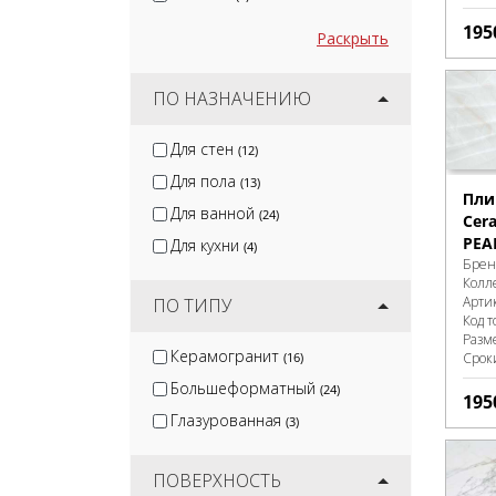
195
Раскрыть
ПО НАЗНАЧЕНИЮ
Для стен
(12)
Для пола
(13)
Пли
Для ванной
(24)
Cer
PEA
Для кухни
(4)
Брен
Колл
Арти
ПО ТИПУ
Код т
Разм
Керамогранит
Срок
(16)
Большеформатный
(24)
195
Глазурованная
(3)
ПОВЕРХНОСТЬ