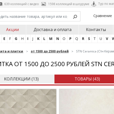
Тур по ма
639 коллекций с видео
1598 коллекций в шоуруме
Сравнение
Акции
Доставка и оплата
Контакты
E
F
G
H
I
J
K
L
M
N
O
P
Q
R
S
T
U
V
нита и плитки
от 1500 до 2500 рублей
STN Ceramica (Стн Керам
ТКА ОТ 1500 ДО 2500 РУБЛЕЙ STN CE
КОЛЛЕКЦИИ (
13
)
ТОВАРЫ (
43
)