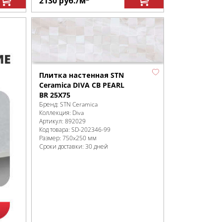
2130
руб.
/м
Плитка настенная STN
Ceramica DIVA CB PEARL
BR 25X75
Бренд:
STN Ceramica
Коллекция:
Diva
Артикул:
892029
Код товара:
SD-202346
-99
Размер:
750x250 мм
Сроки доставки: 30 дней