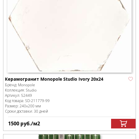
Керамогранит Monopole Studio Ivory 20x24
Бренд:
Monopole
Коллекция:
Studio
Артикул:
52449
Код товара:
SD-211779
-99
Размер:
240x200 мм
Сроки доставки: 30 дней
1500
руб.
/м
2