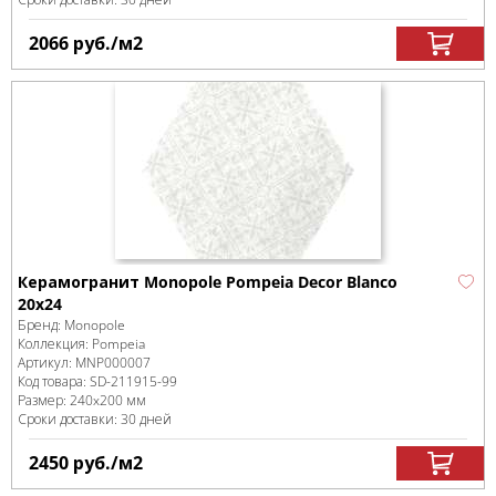
2066
руб.
/м
2
Керамогранит Monopole Pompeia Decor Blanco
20х24
Бренд:
Monopole
Коллекция:
Pompeia
Артикул:
MNP000007
Код товара:
SD-211915
-99
Размер:
240x200 мм
Сроки доставки: 30 дней
2450
руб.
/м
2