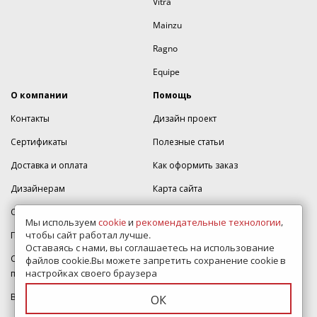
Vitra
Mainzu
Ragno
Equipe
О компании
Помощь
Контакты
Дизайн проект
Сертификаты
Полезные статьи
Доставка и оплата
Как оформить заказ
Дизайнерам
Карта сайта
Скидки
Написать директору
Мы используем
cookie
и
рекомендательные технологии
,
чтобы сайт работал лучше.
Политика конфиденциальности
Тур по магазину
Оставаясь с нами, вы соглашаетесь на использование
Согласие на обработку
ВидеоОбзоры коллекций
файлов cookie.Вы можете запретить сохранение cookie в
настройках своего браузера
персональных данных
Представлены в шоуруме
Вакансии
ОК