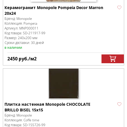
Керамогранит Monopole Pompeia Decor Marron
20х24
Бренд:
Monopole
Коллекция:
Pompeia
Артикул:
MNP000011
Код товара:
SD-211917
-99
Размер:
240x200 мм
Сроки доставки: 30 дней
в наличии
2450
руб.
/м
2
Плитка настенная Monopole CHOCOLATE
BRILLO BISEL 15х15
Бренд:
Monopole
Коллекция:
Coffe time
Код товара:
SD-155726
-99