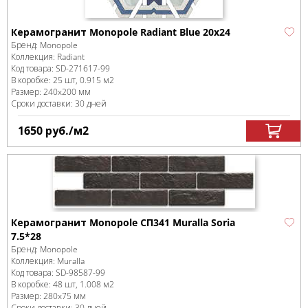
Керамогранит Monopole Radiant Blue 20x24
Бренд:
Monopole
Коллекция:
Radiant
Код товара:
SD-271617
-99
В коробке
:
25 шт, 0.915 м
2
Размер:
240x200 мм
Сроки доставки: 30 дней
1650
руб.
/м
2
Керамогранит Monopole СП341 Muralla Soria
7.5*28
Бренд:
Monopole
Коллекция:
Muralla
Код товара:
SD-98587
-99
В коробке
:
48 шт, 1.008 м
2
Размер:
280x75 мм
Сроки доставки: 30 дней