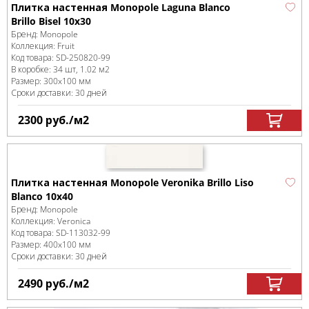
Плитка настенная Monopole Laguna Blanco
Brillo Bisel 10x30
Бренд:
Monopole
Коллекция:
Fruit
Код товара:
SD-250820
-99
В коробке
:
34 шт, 1.02 м
2
Размер:
300x100 мм
Сроки доставки: 30 дней
2300
руб.
/м
2
Плитка настенная Monopole Veronika Brillo Liso
Blanco 10x40
Бренд:
Monopole
Коллекция:
Veronica
Код товара:
SD-113032
-99
Размер:
400x100 мм
Сроки доставки: 30 дней
2490
руб.
/м
2