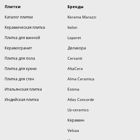
Плитки
Бренды
Каталог плитки
Kerama Marazzi
Керамическая плитка
Italon
Плитка для ванной
Laparet
Керамогранит
Делакора
Плитка для пола
Cersanit
Плитка для кухни
AltaCera
Плитка для стен
Alma Ceramica
Итальянская плитка
Estima
Индийская плитка
Atlas Concorde
Lb-ceramics
Керамин
Velsaa