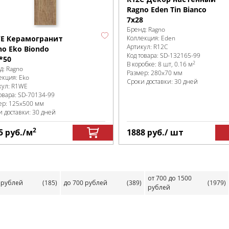
Ragno Eden Tin Bianco
7x28
Бренд:
Ragno
E Керамогранит
Коллекция:
Eden
Артикул:
R12C
no Eko Biondo
Код товара:
SD-132165
-99
*50
2
В коробке
:
8 шт, 0.16 м
д:
Ragno
Размер:
280x70 мм
екция:
Eko
Сроки доставки: 30 дней
кул:
R1WE
овара:
SD-70134
-99
ер:
125x500 мм
и доставки: 30 дней
2
5
руб.
/м
1888
руб.
/ шт
от 700 до 1500
 рублей
(185)
до 700 рублей
(389)
(1979)
рублей