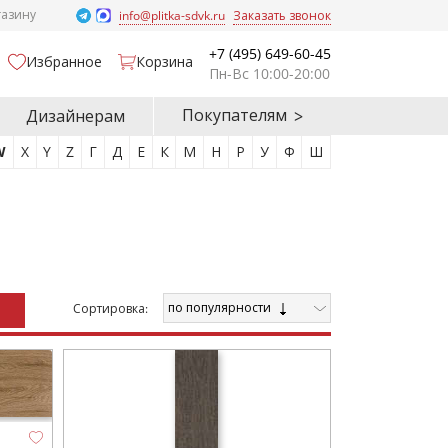
газину
info@plitka-sdvk.ru
Заказать звонок
+7 (495) 649-60-45
Избранное
Корзина
Пн-Вс 10:00-20:00
Покупателям
Дизайнерам
W
X
Y
Z
Г
Д
Е
К
М
Н
Р
У
Ф
Ш
по популярности
Cортировка: