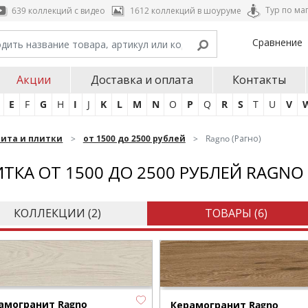
Тур по ма
639 коллекций с видео
1612 коллекций в шоуруме
Сравнение
Акции
Доставка и оплата
Контакты
E
F
G
H
I
J
K
L
M
N
O
P
Q
R
S
T
U
V
нита и плитки
от 1500 до 2500 рублей
Ragno (Рагно)
ТКА ОТ 1500 ДО 2500 РУБЛЕЙ RAGNO
КОЛЛЕКЦИИ (
2
)
ТОВАРЫ (
6
)
амогранит Ragno
Керамогранит Ragno