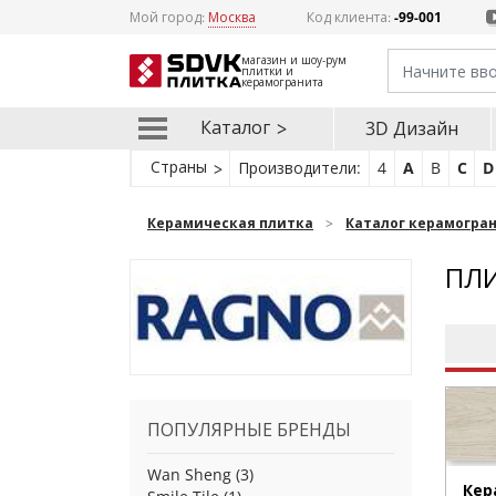
Мой город:
Москва
Код клиента:
-99-001
магазин и шоу-рум
плитки и
керамогранита
Каталог
3D Дизайн
Страны
Производители:
4
A
B
C
D
Керамическая плитка
Каталог керамогра
ПЛИ
ПОПУЛЯРНЫЕ БРЕНДЫ
Wan Sheng
(3)
Кер