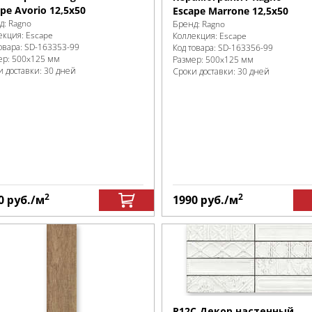
pe Avorio 12,5x50
Escape Marrone 12,5x50
д:
Ragno
Бренд:
Ragno
екция:
Escape
Коллекция:
Escape
овара:
SD-163353
-99
Код товара:
SD-163356
-99
ер:
500x125 мм
Размер:
500x125 мм
и доставки: 30 дней
Сроки доставки: 30 дней
2
2
0
руб.
/м
1990
руб.
/м
R12C Декор настенный