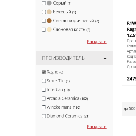
Серый
(1)
Бежевый
(1)
Светло-коричневый
(2)
R1W
Rag
Слоновая кость
(2)
12.5
Брен
Раскрыть
Колл
Арти
Код т
ПРОИЗВОДИТЕЛЬ
Разм
Срок
Ragno
(6)
247
Smile Tile
(1)
Interbau
(10)
Arcadia Ceramica
(102)
Winckelmans
(180)
до 500
Diamond Ceramics
(21)
Wan Sheng
(3)
Раскрыть
Натуральный Клинкер
(4)