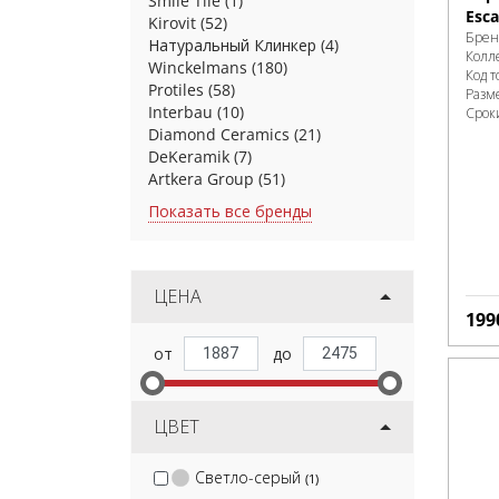
Smile Tile
(1)
Esca
Kirovit
(52)
Брен
Натуральный Клинкер
(4)
Колл
Winckelmans
(180)
Код т
Protiles
(58)
Разм
Interbau
(10)
Срок
Diamond Ceramics
(21)
DeKeramik
(7)
Artkera Group
(51)
Показать все бренды
ЦЕНА
199
ЦВЕТ
Светло-серый
(1)