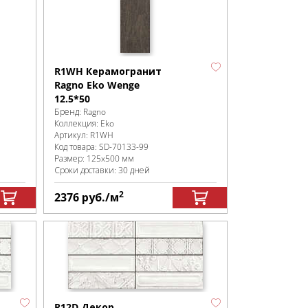
R1WH Керамогранит
Ragno Eko Wenge
12.5*50
Бренд:
Ragno
Коллекция:
Eko
Артикул:
R1WH
Код товара:
SD-70133
-99
Размер:
125x500 мм
Сроки доставки: 30 дней
2
2376
руб.
/м
R12D Декор