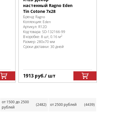
настенный Ragno Eden
Tin Cotone 7x28
Бренд:
Ragno
Коллекция:
Eden
Артикул:
R12D
Код товара:
SD-132166
-99
2
В коробке
:
8 шт, 0.16 м
Размер:
280x70 мм
Сроки доставки: 30 дней
1913
руб.
/ шт
от 1500 до 2500
(2482)
от 2500 рублей
(4439)
рублей