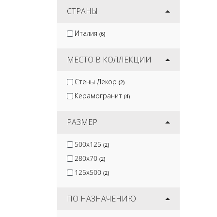
Artkera Group
СТРАНЫ
(51)
Kirovit
(52)
Италия
(6)
Protiles
(58)
DeKeramik
(7)
МЕСТО В КОЛЛЕКЦИИ
Стены Декор
(2)
Керамогранит
(4)
РАЗМЕР
500x125
(2)
280x70
(2)
125x500
(2)
ПО НАЗНАЧЕНИЮ