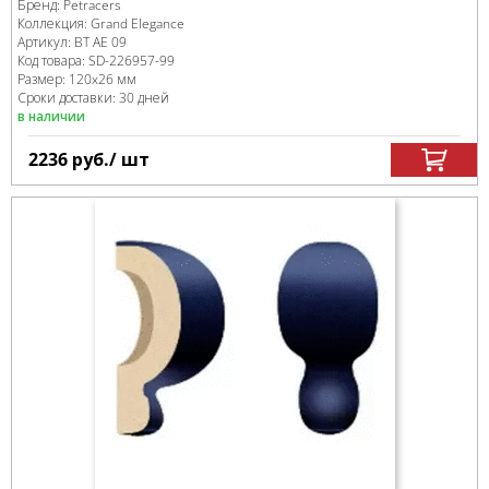
Бренд:
Petracers
Коллекция:
Grand Elegance
Артикул:
BT AE 09
Код товара:
SD-226957
-99
Размер:
120x26 мм
Сроки доставки: 30 дней
в наличии
2236
руб.
/ шт