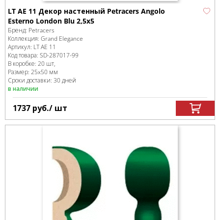
LT AE 11 Декор настенный Petracers Angolo
Esterno London Blu 2,5x5
Бренд:
Petracers
Коллекция:
Grand Elegance
Артикул:
LT AE 11
Код товара:
SD-287017
-99
В коробке
:
20 шт,
Размер:
25x50 мм
Сроки доставки: 30 дней
в наличии
1737
руб.
/ шт