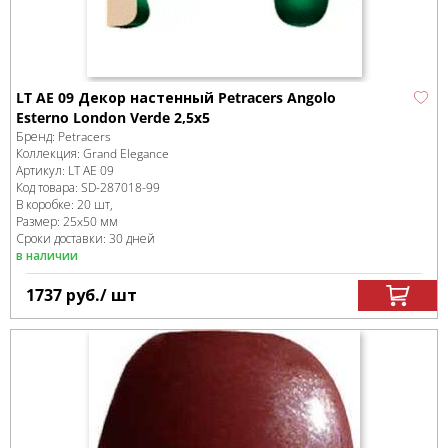
LT AE 09 Декор настенный Petracers Angolo
Esterno London Verde 2,5x5
Бренд:
Petracers
Коллекция:
Grand Elegance
Артикул:
LT AE 09
Код товара:
SD-287018
-99
В коробке
:
20 шт,
Размер:
25x50 мм
Сроки доставки: 30 дней
в наличии
1737
руб.
/ шт