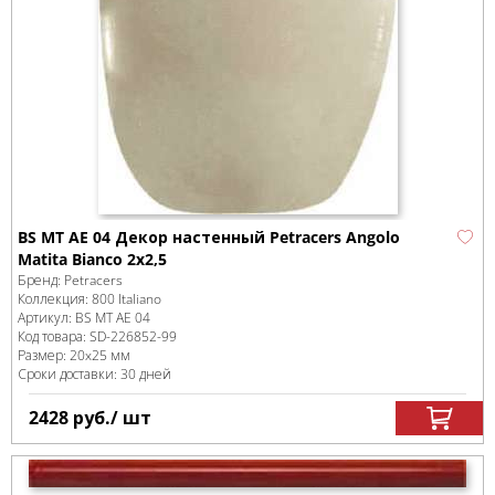
BS MT AE 04 Декор настенный Petracers Angolo
Matita Bianco 2x2,5
Бренд:
Petracers
Коллекция:
800 Italiano
Артикул:
BS MT AE 04
Код товара:
SD-226852
-99
Размер:
20x25 мм
Сроки доставки: 30 дней
2428
руб.
/ шт