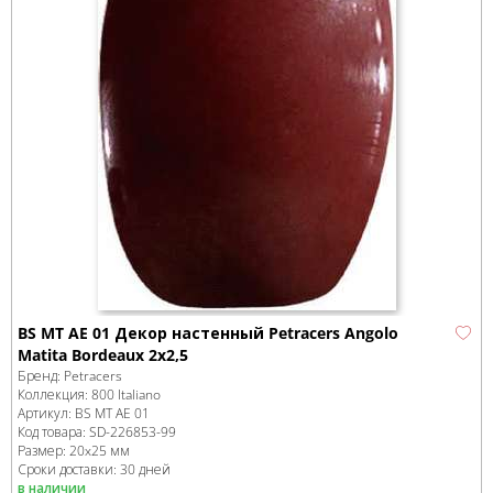
BS MT AE 01 Декор настенный Petracers Angolo
Matita Bordeaux 2x2,5
Бренд:
Petracers
Коллекция:
800 Italiano
Артикул:
BS MT AE 01
Код товара:
SD-226853
-99
Размер:
20x25 мм
Сроки доставки: 30 дней
в наличии