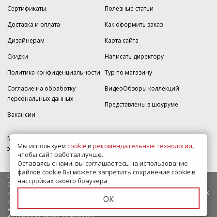
Сертификаты
Полезные статьи
Доставка и оплата
Как оформить заказ
Дизайнерам
Карта сайта
Скидки
Написать директору
Политика конфиденциальности
Тур по магазину
Согласие на обработку
ВидеоОбзоры коллекций
персональных данных
Представлены в шоуруме
Вакансии
МКАД 2км внешняя сторона, д. 2, ТРЦ "Шоколад" (РИО) Реутов, -1
Мы используем
cookie
и
рекомендательные технологии
,
этаж, магазин Плитка-SDVK.
чтобы сайт работал лучше.
Оставаясь с нами, вы соглашаетесь на использование
файлов cookie.Вы можете запретить сохранение cookie в
© 2009—2026 г. Все права защищены
настройках своего браузера
Обращаем Ваше внимание на то, что данный интернет-сайт носит
исключительно информационный характер и ни при каких условиях
ОК
информационные материалы и цены, размещенные на сайте, не
являются публичной офертой, определяемой положениями Статьи