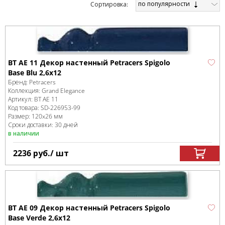
по популярности
Cортировка:
BT AE 11 Декор настенный Petracers Spigolo
Base Blu 2,6x12
Бренд:
Petracers
Коллекция:
Grand Elegance
Артикул:
BT AE 11
Код товара:
SD-226953
-99
Размер:
120x26 мм
Сроки доставки: 30 дней
в наличии
2236
руб.
/ шт
BT AE 09 Декор настенный Petracers Spigolo
Base Verde 2,6x12