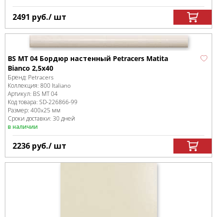
2491
руб.
/ шт
BS MT 04 Бордюр настенный Petracers Matita
Bianco 2,5x40
Бренд:
Petracers
Коллекция:
800 Italiano
Артикул:
BS MT 04
Код товара:
SD-226866
-99
Размер:
400x25 мм
Сроки доставки: 30 дней
в наличии
2236
руб.
/ шт