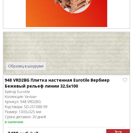
Образец в шоуруме
948 VRD2BG Плитка настенная Eurotile Вербиер
Бежевый рельеф линии 32,5х100
Бренд:
Eurotile
Коллекция:
Verbier
Артикул:
948 VRD2BG
Код товара:
SD-251088
-99
Размер:
1000x325 мм
Сроки доставки: 30 дней
в наличии