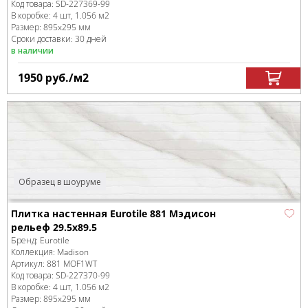
Код товара:
SD-227369
-99
В коробке
:
4 шт, 1.056 м
2
Размер:
895x295 мм
Сроки доставки: 30 дней
в наличии
1950
руб.
/м
2
Образец в шоуруме
Плитка настенная Eurotile 881 Мэдисон
рельеф 29.5x89.5
Бренд:
Eurotile
Коллекция:
Madison
Артикул:
881 MOF1WT
Код товара:
SD-227370
-99
В коробке
:
4 шт, 1.056 м
2
Размер:
895x295 мм