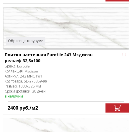
Образец в шоуруме
Плитка настенная Eurotile 243 Мэдисон
рельеф 32,5х100
Бренд:
Eurotile
Коллекция:
Madison
Артикул:
243 MNG1WT
Код товара:
SD-275859
-99
Размер:
1000x325 мм
Сроки доставки: 30 дней
в наличии
2400
руб.
/м
2