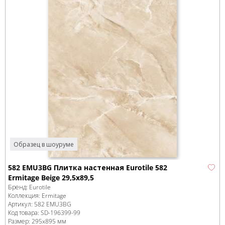
Образец в шоуруме
582 EMU3BG Плитка настенная Eurotile 582
Ermitage Beige 29,5х89,5
Бренд:
Eurotile
Коллекция:
Ermitage
Артикул:
582 EMU3BG
Код товара:
SD-196399
-99
Размер:
295x895 мм