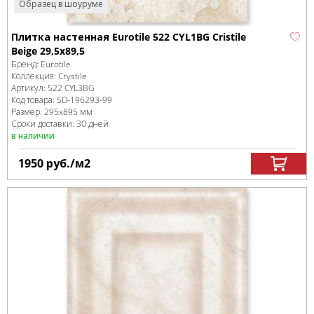
Образец в шоуруме
Плитка настенная Eurotile 522 CYL1BG Cristile
Beige 29,5х89,5
Бренд:
Eurotile
Коллекция:
Crystile
Артикул:
522 CYL3BG
Код товара:
SD-196293
-99
Размер:
295x895 мм
Сроки доставки: 30 дней
в наличии
1950
руб.
/м
2