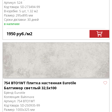
Артикул:
524
Код товара:
SD-273494
-99
В коробке
:
5 шт, 1.32 м
2
Размер:
295x895 мм
Сроки доставки: 30 дней
в наличии
1950
руб.
/м
2
754 BTO1WT Плитка настенная Eurotile
Балтимор светлый 32,5x100
Бренд:
Eurotile
Коллекция:
Baltimore
Артикул:
754 BTO1WT
Код товара:
SD-250935
-99
Размер:
1000x325 мм