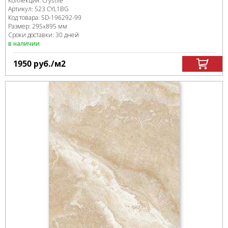
Коллекция:
Crystile
Артикул:
523 CYL1BG
Код товара:
SD-196292
-99
Размер:
295x895 мм
Сроки доставки: 30 дней
в наличии
1950
руб.
/м
2