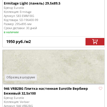
Ermitage Light (панель) 29,5х89,5
Бренд:
Eurotile
Коллекция:
Ermitage
Артикул:
583 EMM1BG
Код товара:
SD-196400
-99
Размер:
295x895 мм
Сроки доставки: 30 дней
в наличии
1950
руб.
/м
2
Образец в шоуруме
946 VRB2BG Плитка настенная Eurotile Вербиер
Бежевый 32,5х100
Бренд:
Eurotile
Коллекция:
Verbier
Артикул:
946 VRB2BG