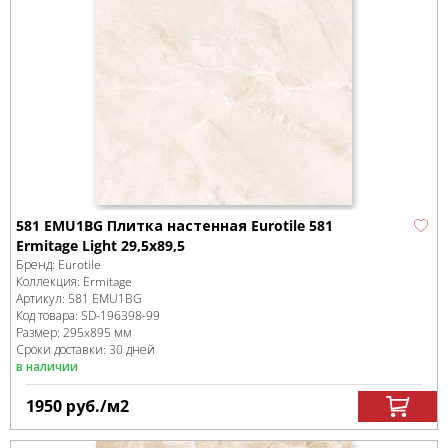
581 EMU1BG Плитка настенная Eurotile 581
Ermitage Light 29,5х89,5
Бренд:
Eurotile
Коллекция:
Ermitage
Артикул:
581 EMU1BG
Код товара:
SD-196398
-99
Размер:
295x895 мм
Сроки доставки: 30 дней
в наличии
1950
руб.
/м
2