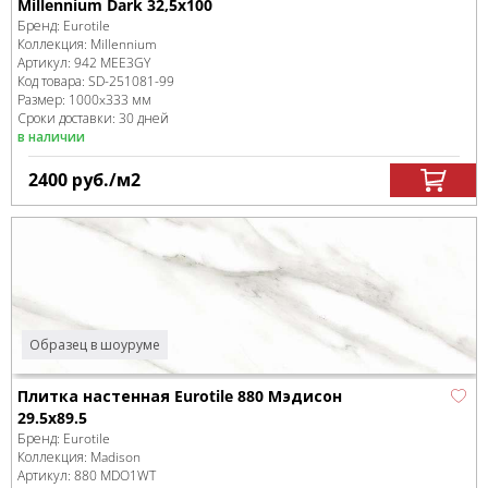
Millennium Dark 32,5x100
Бренд:
Eurotile
Коллекция:
Millennium
Артикул:
942 MEE3GY
Код товара:
SD-251081
-99
Размер:
1000x333 мм
Сроки доставки: 30 дней
в наличии
2400
руб.
/м
2
Образец в шоуруме
Плитка настенная Eurotile 880 Мэдисон
29.5x89.5
Бренд:
Eurotile
Коллекция:
Madison
Артикул:
880 MDO1WT