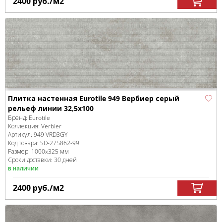
2400
руб.
/м
2
Плитка настенная Eurotile 949 Вербиер серый
рельеф линии 32,5х100
Бренд:
Eurotile
Коллекция:
Verbier
Артикул:
949 VRD3GY
Код товара:
SD-275862
-99
Размер:
1000x325 мм
Сроки доставки: 30 дней
в наличии
2400
руб.
/м
2