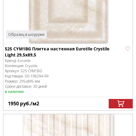
Образец в шоуруме
525 CYM1BG Плитка настенная Eurotile Crystile
Light 29,5х89,5
Бренд:
Eurotile
Коллекция:
Crystile
Артикул:
525 CYM1BG
Код товара:
SD-196294
-99
Размер:
295x895 мм
Сроки доставки: 30 дней
в наличии
1950
руб.
/м
2