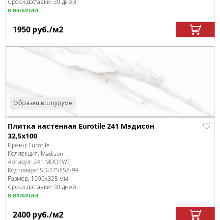
Сроки доставки: 30 дней
в наличии
1950
руб.
/м
2
Образец в шоуруме
Плитка настенная Eurotile 241 Мэдисон
32,5х100
Бренд:
Eurotile
Коллекция:
Madison
Артикул:
241 MDO1WT
Код товара:
SD-275858
-99
Размер:
1000x325 мм
Сроки доставки: 30 дней
в наличии
2400
руб.
/м
2