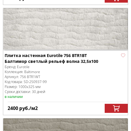
Плитка настенная Eurotile 756 BTR1BT
Балтимор светлый рельеф волна 32,5x100
Бренд:
Eurotile
Коллекция:
Baltimore
Артикул:
756 BTR1WT
Код товара:
SD-250937
-99
Размер:
1000x325 мм
Сроки доставки: 30 дней
в наличии
2400
руб.
/м
2