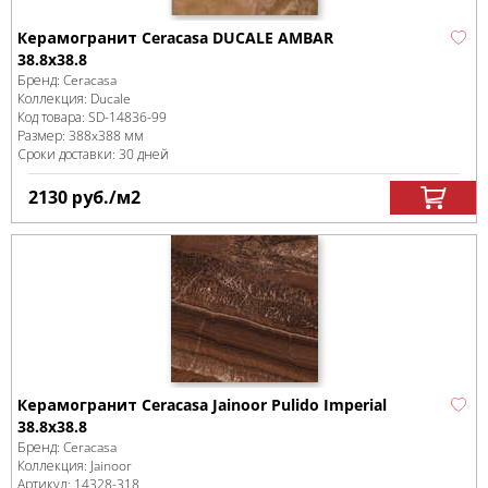
Керамогранит Ceracasa DUCALE AMBAR
38.8x38.8
Бренд:
Ceracasa
Коллекция:
Ducale
Код товара:
SD-14836
-99
Размер:
388x388 мм
Сроки доставки: 30 дней
2130
руб.
/м
2
Керамогранит Ceracasa Jainoor Pulido Imperial
38.8x38.8
Бренд:
Ceracasa
Коллекция:
Jainoor
Артикул:
14328-318