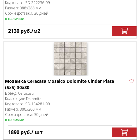
Код товара:
SD-222236
-99
Размер:
388x388 мм
Сроки доставки: 30 дней
в наличии
2130
руб.
/м
2
Мозаика Ceracasa Mosaico Dolomite Cinder Plata
(5x5) 30x30
Бренд:
Ceracasa
Коллекция:
Dolomite
Код товара:
SD-154281
-99
Размер:
300x300 мм
Сроки доставки: 30 дней
в наличии
1890
руб.
/ шт