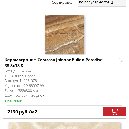
по популярности
Cортировка:
Керамогранит Ceracasa Jainoor Pulido Paradise
38.8x38.8
Бренд:
Ceracasa
Коллекция:
Jainoor
Артикул:
14328-378
Код товара:
SD-68097
-99
Размер:
388x388 мм
Сроки доставки: 30 дней
в наличии
2130
руб.
/м
2