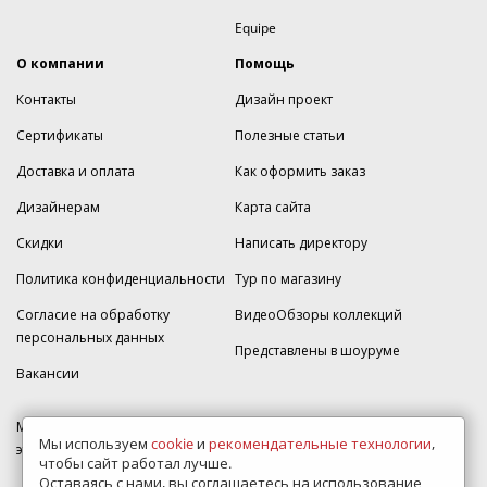
Equipe
О компании
Помощь
Контакты
Дизайн проект
Сертификаты
Полезные статьи
Доставка и оплата
Как оформить заказ
Дизайнерам
Карта сайта
Скидки
Написать директору
Политика конфиденциальности
Тур по магазину
Согласие на обработку
ВидеоОбзоры коллекций
персональных данных
Представлены в шоуруме
Вакансии
МКАД 2км внешняя сторона, д. 2, ТРЦ "Шоколад" (РИО) Реутов, -1
Мы используем
cookie
и
рекомендательные технологии
,
этаж, магазин Плитка-SDVK.
чтобы сайт работал лучше.
Оставаясь с нами, вы соглашаетесь на использование