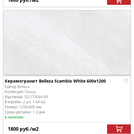
1800
руб.
/м
2
Керамогранит Belleza Scambio White 600x1200
Бренд:
Belleza
Коллекция:
Glossy
Код товара:
SD-273564
-99
В коробке
:
2 шт, 1.44 м
2
Размер:
1200x600 мм
Сроки доставки: 1-3 дня
в наличии
1800
руб.
/м
2