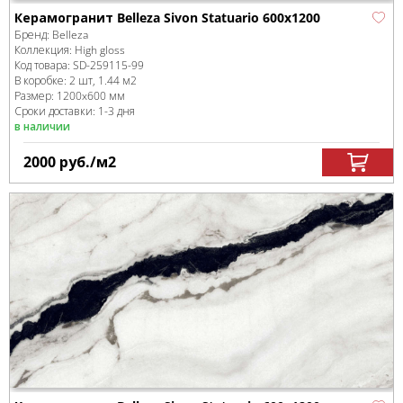
Керамогранит Belleza Sivon Statuario 600x1200
Бренд:
Belleza
Коллекция:
High gloss
Код товара:
SD-259115
-99
В коробке
:
2 шт, 1.44 м
2
Размер:
1200x600 мм
Сроки доставки: 1-3 дня
в наличии
2000
руб.
/м
2