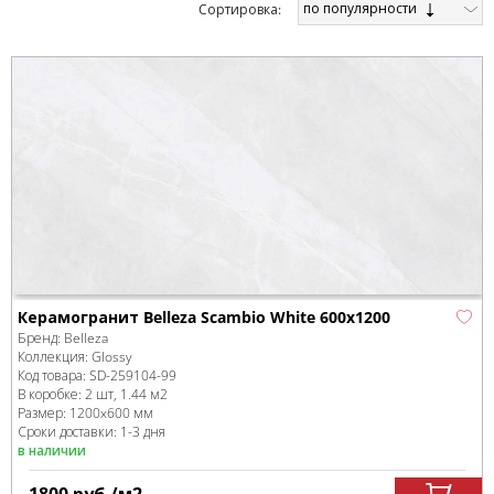
по популярности
Cортировка:
Керамогранит Belleza Scambio White 600x1200
Бренд:
Belleza
Коллекция:
Glossy
Код товара:
SD-259104
-99
В коробке
:
2 шт, 1.44 м
2
Размер:
1200x600 мм
Сроки доставки: 1-3 дня
в наличии