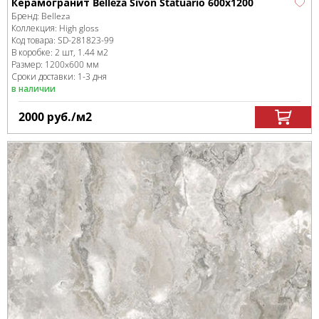
Керамогранит Belleza Sivon Statuario 600x1200
Бренд:
Belleza
Коллекция:
High gloss
Код товара:
SD-281823
-99
В коробке
:
2 шт, 1.44 м
2
Размер:
1200x600 мм
Сроки доставки: 1-3 дня
в наличии
2000
руб.
/м
2