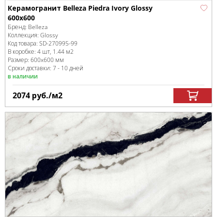
Керамогранит Belleza Piedra Ivory Glossy
600x600
Бренд:
Belleza
Коллекция:
Glossy
Код товара:
SD-270995
-99
В коробке
:
4 шт, 1.44 м
2
Размер:
600x600 мм
Сроки доставки: 7 - 10 дней
в наличии
2074
руб.
/м
2