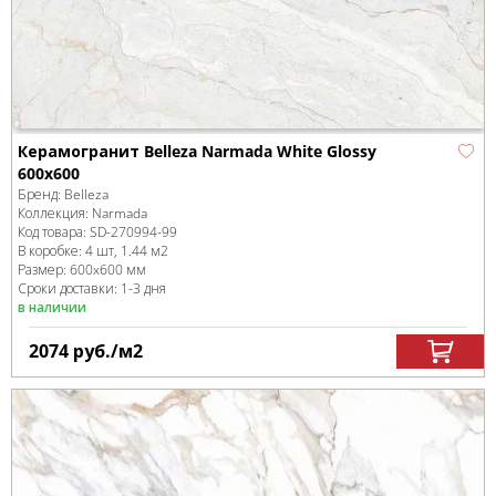
Керамогранит Belleza Narmada White Glossy
600x600
Бренд:
Belleza
Коллекция:
Narmada
Код товара:
SD-270994
-99
В коробке
:
4 шт, 1.44 м
2
Размер:
600x600 мм
Сроки доставки: 1-3 дня
в наличии
2074
руб.
/м
2