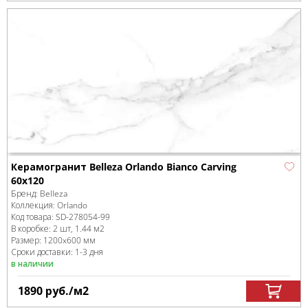
Керамогранит Belleza Orlando Bianco Carving
60х120
Бренд:
Belleza
Коллекция:
Orlando
Код товара:
SD-278054
-99
В коробке
:
2 шт, 1.44 м
2
Размер:
1200x600 мм
Сроки доставки: 1-3 дня
в наличии
1890
руб.
/м
2