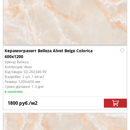
Керамогранит Belleza Alvet Beige Colorica
600x1200
Бренд:
Belleza
Коллекция:
Alvet
Код товара:
SD-260349
-99
В коробке
:
2 шт, 1.44 м
2
Размер:
1200x600 мм
Сроки доставки: 1-3 дня
в наличии
1800
руб.
/м
2