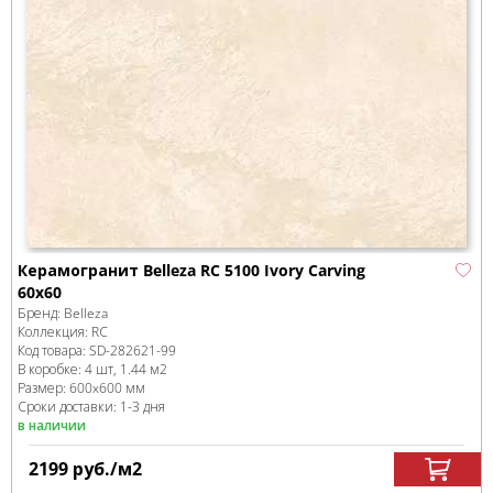
Керамогранит Belleza RC 5100 Ivory Carving
60х60
Бренд:
Belleza
Коллекция:
RС
Код товара:
SD-282621
-99
В коробке
:
4 шт, 1.44 м
2
Размер:
600x600 мм
Сроки доставки: 1-3 дня
в наличии
2199
руб.
/м
2