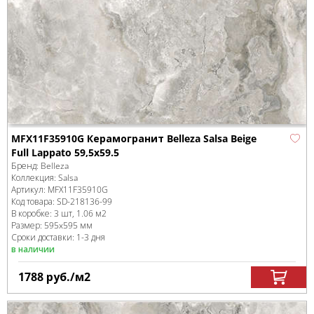
MFX11F35910G Керамогранит Belleza Salsa Beige
Full Lappato 59,5x59.5
Бренд:
Belleza
Коллекция:
Salsa
Артикул:
MFX11F35910G
Код товара:
SD-218136
-99
В коробке
:
3 шт, 1.06 м
2
Размер:
595x595 мм
Сроки доставки: 1-3 дня
в наличии
1788
руб.
/м
2