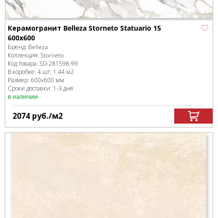
Керамогранит Belleza Storneto Statuario 15
600x600
Бренд:
Belleza
Коллекция:
Storneto
Код товара:
SD-281598
-99
В коробке
:
4 шт, 1.44 м
2
Размер:
600x600 мм
Сроки доставки: 1-3 дня
в наличии
2074
руб.
/м
2