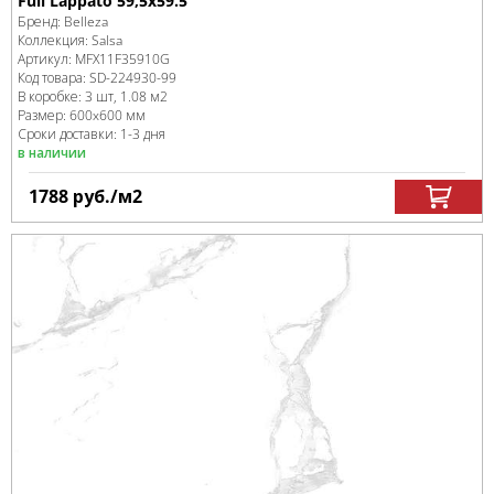
Full Lappato 59,5x59.5
Бренд:
Belleza
Коллекция:
Salsa
Артикул:
MFX11F35910G
Код товара:
SD-224930
-99
В коробке
:
3 шт, 1.08 м
2
Размер:
600x600 мм
Сроки доставки: 1-3 дня
в наличии
1788
руб.
/м
2