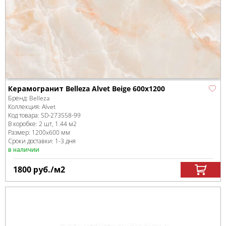
Керамогранит Belleza Alvet Beige 600x1200
Бренд:
Belleza
Коллекция:
Alvet
Код товара:
SD-273558
-99
В коробке
:
2 шт, 1.44 м
2
Размер:
1200x600 мм
Сроки доставки: 1-3 дня
в наличии
1800
руб.
/м
2