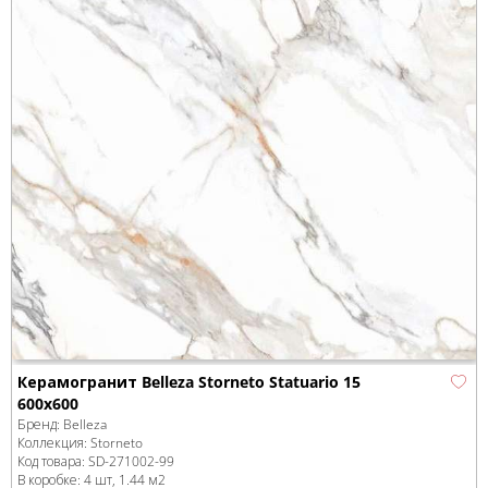
Керамогранит Belleza Storneto Statuario 15
600x600
Бренд:
Belleza
Коллекция:
Storneto
Код товара:
SD-271002
-99
В коробке
:
4 шт, 1.44 м
2