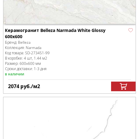
Керамогранит Belleza Narmada White Glossy
600x600
Бренд:
Belleza
Коллекция:
Narmada
Код товара:
SD-273451
-99
В коробке
:
4 шт, 1.44 м
2
Размер:
600x600 мм
Сроки доставки: 1-3 дня
в наличии
2074
руб.
/м
2