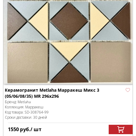
Керамогранит Metlaha Марракеш Микс 3
(05/06/08/35) MR 296х296
Бренд:
Metlaha
Коллекция:
Марракеш
Код товара:
SD-308764
-99
Сроки доставки: 30 дней
1550
руб.
/ шт