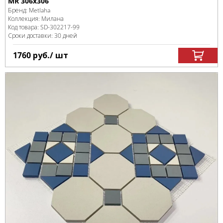
MR 306х306
Бренд:
Metlaha
Коллекция:
Милана
Код товара:
SD-302217
-99
Сроки доставки: 30 дней
1760
руб.
/ шт