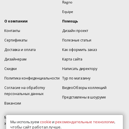
Ragno
Equipe
О компании
Помощь
Контакты
Дизайн проект
Сертификаты
Полезные статьи
Доставка и оплата
Как оформить заказ
Дизайнерам
Карта сайта
Скидки
Написать директору
Политика конфиденциальности
Тур по магазину
Согласие на обработку
ВидеоОбзоры коллекций
персональных данных
Представлены в шоуруме
Вакансии
МКАД 2км внешняя сторона, д. 2, ТРЦ "Шоколад" (РИО) Реутов, -1
Мы используем
cookie
и
рекомендательные технологии
,
этаж, магазин Плитка-SDVK.
чтобы сайт работал лучше.