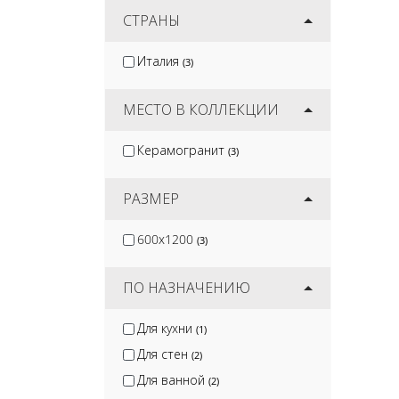
Kirovit
СТРАНЫ
(52)
Artkera Group
(53)
Италия
(3)
Protiles
(58)
DeKeramik
(7)
МЕСТО В КОЛЛЕКЦИИ
Керамогранит
(3)
РАЗМЕР
600x1200
(3)
ПО НАЗНАЧЕНИЮ
Для кухни
(1)
Для стен
(2)
Для ванной
(2)