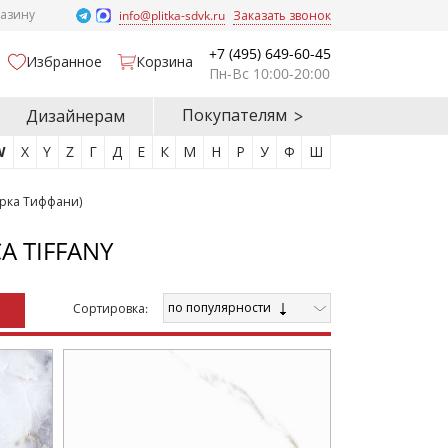
газину
info@plitka-sdvk.ru
Заказать звонок
+7 (495) 649-60-45
Избранное
Корзина
Пн-Вс 10:00-20:00
Покупателям
Дизайнерам
W
X
Y
Z
Г
Д
Е
К
М
Н
Р
У
Ф
Ш
йорка Тиффани)
A TIFFANY
по популярности
Cортировка: