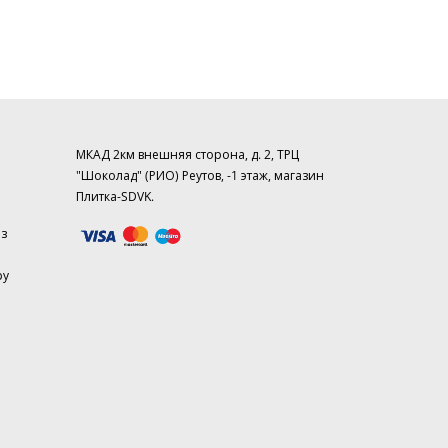
МКАД 2км внешняя сторона, д. 2, ТРЦ
"Шоколад" (РИО) Реутов, -1 этаж, магазин
Плитка-SDVK.
аз
ру