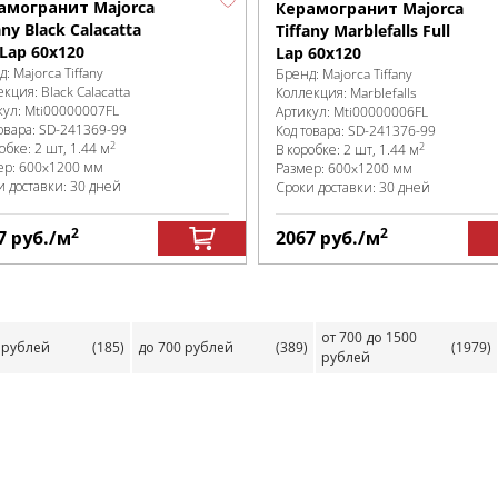
амогранит Majorca
Керамогранит Majorca
any Black Calacatta
Tiffany Marblefalls Full
 Lap 60x120
Lap 60x120
д:
Majorca Tiffany
Бренд:
Majorca Tiffany
екция:
Black Calacatta
Коллекция:
Marblefalls
кул:
Mti00000007FL
Артикул:
Mti00000006FL
овара:
SD-241369
-99
Код товара:
SD-241376
-99
2
2
робке
:
2 шт, 1.44 м
В коробке
:
2 шт, 1.44 м
ер:
600x1200 мм
Размер:
600x1200 мм
и доставки: 30 дней
Сроки доставки: 30 дней
2
2
7
руб.
/м
2067
руб.
/м
от 700 до 1500
 рублей
(185)
до 700 рублей
(389)
(1979)
рублей