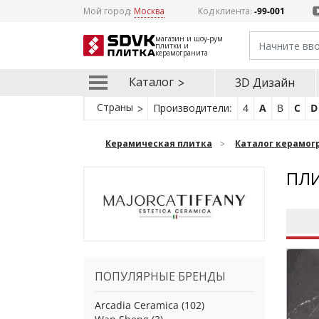
Мой город:
Москва
Код клиента:
-99-001
магазин и шоу-рум
плитки и
керамогранита
Каталог
3D Дизайн
Страны
Производители:
4
A
B
C
D
Керамическая плитка
Каталог керамог
ПЛИ
ПОПУЛЯРНЫЕ БРЕНДЫ
Arcadia Ceramica
(102)