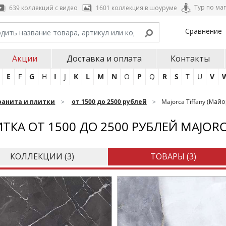
Тур по ма
639 коллекций с видео
1601 коллекция в шоуруме
Сравнение
Акции
Доставка и оплата
Контакты
E
F
G
H
I
J
K
L
M
N
O
P
Q
R
S
T
U
V
ранита и плитки
от 1500 до 2500 рублей
Majorca Tiffany (Ма
ТКА ОТ 1500 ДО 2500 РУБЛЕЙ MAJORC
КОЛЛЕКЦИИ (
3
)
ТОВАРЫ (
3
)