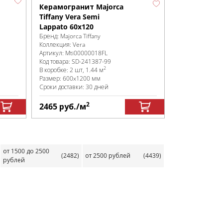
Керамогранит Majorca
Tiffany Vera Semi
Lappato 60x120
Бренд:
Majorca Tiffany
Коллекция:
Vera
Артикул:
Mti00000018FL
Код товара:
SD-241387
-99
2
В коробке
:
2 шт, 1.44 м
Размер:
600x1200 мм
Сроки доставки: 30 дней
2
2465
руб.
/м
от 1500 до 2500
(2482)
от 2500 рублей
(4439)
рублей