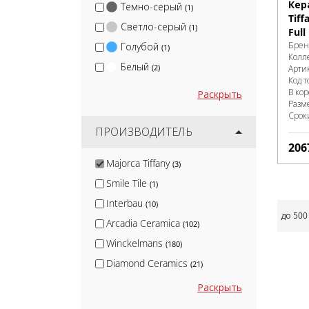
Кер
Темно-серый
(1)
Tiff
Светло-серый
(1)
Full
Брен
Голубой
(1)
Колл
Белый
(2)
Арти
Код т
В ко
Раскрыть
Разм
Срок
ПРОИЗВОДИТЕЛЬ
206
Majorca Tiffany
(3)
Smile Tile
(1)
Interbau
(10)
до 500
Arcadia Ceramica
(102)
Winckelmans
(180)
Diamond Ceramics
(21)
Wan Sheng
(3)
Раскрыть
Натуральный Клинкер
(4)