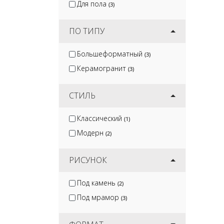
Для пола
(3)
ПО ТИПУ
Большеформатный
(3)
Керамогранит
(3)
СТИЛЬ
Классический
(1)
Модерн
(2)
РИСУНОК
Под камень
(2)
Под мрамор
(3)