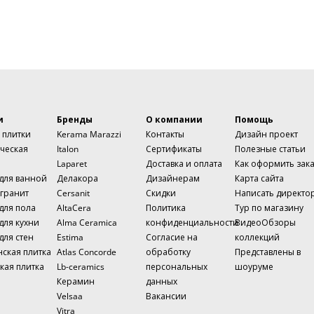
и
Бренды
О компании
Помощь
 плитки
Kerama Marazzi
Контакты
Дизайн проект
ческая
Italon
Сертификаты
Полезные статьи
Laparet
Доставка и оплата
Как оформить зак
 для ванной
Делакора
Дизайнерам
Карта сайта
гранит
Cersanit
Скидки
Написать директо
для пола
AltaCera
Политика
Тур по магазину
для кухни
Alma Ceramica
конфиденциальности
ВидеоОбзоры
для стен
Estima
Согласие на
коллекций
нская плитка
Atlas Concorde
обработку
Представлены в
кая плитка
Lb-ceramics
персональных
шоуруме
Керамин
данных
Velsaa
Вакансии
Vitra