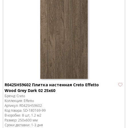
R0425H59602 Плитка настенная Creto Effetto
Wood Grey Dark 02 25х60
Бренд:
Creto
Коллекция:
Effetto
Артикул:
R0425H59602
Код товара:
SD-180169
-99
В коробке
:
8 шт, 1.2 м
2
Размер:
250x600 мм
Сроки доставки: 1-3 дня