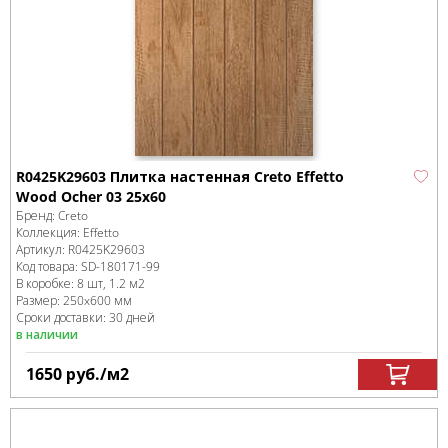
R0425K29603 Плитка настенная Creto Effetto
Wood Ocher 03 25х60
Бренд:
Creto
Коллекция:
Effetto
Артикул:
R0425K29603
Код товара:
SD-180171
-99
В коробке
:
8 шт, 1.2 м
2
Размер:
250x600 мм
Сроки доставки: 30 дней
в наличии
1650
руб.
/м
2