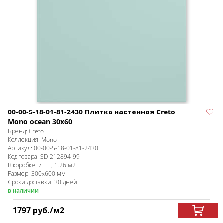
00-00-5-18-01-81-2430 Плитка настенная Creto
Mono ocean 30х60
Бренд:
Creto
Коллекция:
Mono
Артикул:
00-00-5-18-01-81-2430
Код товара:
SD-212894
-99
В коробке
:
7 шт, 1.26 м
2
Размер:
300x600 мм
Сроки доставки: 30 дней
в наличии
1797
руб.
/м
2