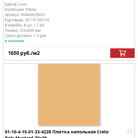
Бренд:
Creto
Коллекция:
Effetto
Артикул:
R0443K29603
Код товара:
SD-191260
-99
В коробке
:
8 шт, 1.2 м
2
Размер:
250x600 мм
Сроки доставки: 1-3 дня
в наличии
1650
руб.
/м
2
01-10-4-15-01-33-4228 Плитка напольная Creto
Poly Mustard 20х20