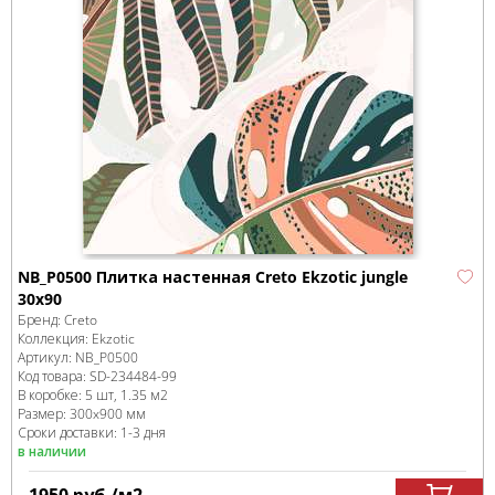
NB_P0500 Плитка настенная Creto Ekzotic jungle
30х90
Бренд:
Creto
Коллекция:
Ekzotic
Артикул:
NB_P0500
Код товара:
SD-234484
-99
В коробке
:
5 шт, 1.35 м
2
Размер:
300x900 мм
Сроки доставки: 1-3 дня
в наличии