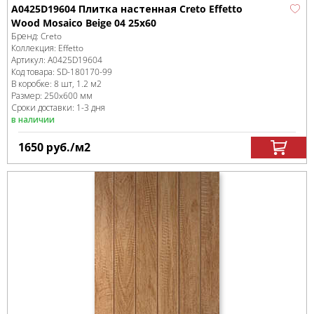
A0425D19604 Плитка настенная Creto Effetto
Wood Mosaico Beige 04 25х60
Бренд:
Creto
Коллекция:
Effetto
Артикул:
A0425D19604
Код товара:
SD-180170
-99
В коробке
:
8 шт, 1.2 м
2
Размер:
250x600 мм
Сроки доставки: 1-3 дня
в наличии
1650
руб.
/м
2