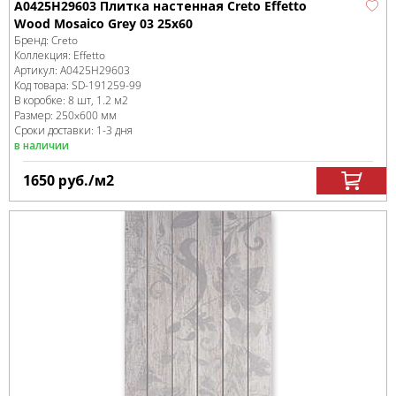
A0425H29603 Плитка настенная Creto Effetto
Wood Mosaico Grey 03 25х60
Бренд:
Creto
Коллекция:
Effetto
Артикул:
A0425H29603
Код товара:
SD-191259
-99
В коробке
:
8 шт, 1.2 м
2
Размер:
250x600 мм
Сроки доставки: 1-3 дня
в наличии
1650
руб.
/м
2