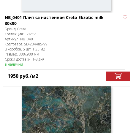
NB_0401 Плитка настенная Creto Ekzotic milk
30х90
Бренд:
Creto
Коллекция:
Ekzotic
Артикул:
NB_0401
Код товара:
SD-234485
-99
В коробке
:
5 шт, 1.35 м
2
Размер:
300x900 мм
Сроки доставки: 1-3 дня
в наличии
1950
руб.
/м
2