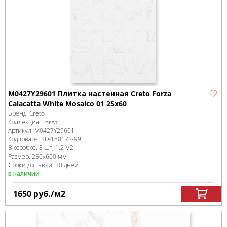
M0427Y29601 Плитка настенная Creto Forza
Calacatta White Mosaico 01 25х60
Бренд:
Creto
Коллекция:
Forza
Артикул:
M0427Y29601
Код товара:
SD-180173
-99
В коробке
:
8 шт, 1.2 м
2
Размер:
250x600 мм
Сроки доставки: 30 дней
в наличии
1650
руб.
/м
2