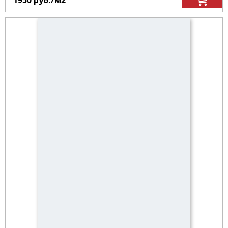
1950
руб.
/м
2