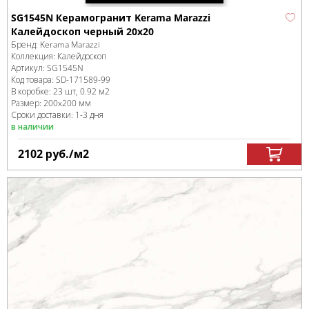
SG1545N Керамогранит Kerama Marazzi
Калейдоскоп черный 20х20
Бренд:
Kerama Marazzi
Коллекция:
Калейдоскоп
Артикул:
SG1545N
Код товара:
SD-171589
-99
В коробке
:
23 шт, 0.92 м
2
Размер:
200x200 мм
Сроки доставки: 1-3 дня
в наличии
2102
руб.
/м
2