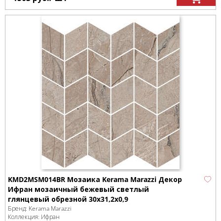
KMD2MSM014BR Мозаика Kerama Marazzi Декор
Ифран мозаичный бежевый светлый
глянцевый обрезной 30x31,2x0,9
Бренд:
Kerama Marazzi
Коллекция:
Ифран