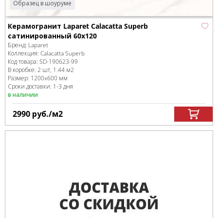
Образец в шоуруме
Керамогранит Laparet Calacatta Superb
сатинированный 60x120
Бренд:
Laparet
Коллекция:
Calacatta Superb
Код товара:
SD-190623
-99
В коробке
:
2 шт, 1.44 м
2
Размер:
1200x600 мм
Сроки доставки: 1-3 дня
в наличии
2990
руб.
/м
2