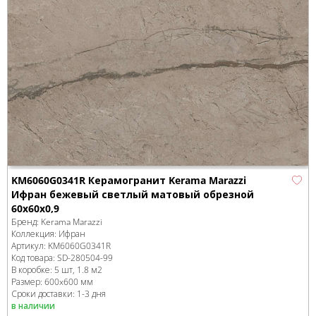
KM6060G0341R Керамогранит Kerama Marazzi
Ифран бежевый светлый матовый обрезной
60x60x0,9
Бренд:
Kerama Marazzi
Коллекция:
Ифран
Артикул:
KM6060G0341R
Код товара:
SD-280504
-99
В коробке
:
5 шт, 1.8 м
2
Размер:
600x600 мм
Сроки доставки: 1-3 дня
в наличии