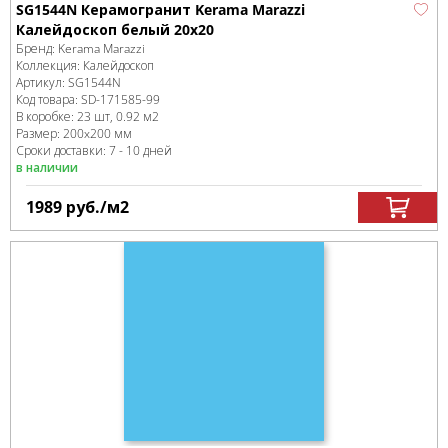
SG1544N Керамогранит Kerama Marazzi
Калейдоскоп белый 20х20
Бренд:
Kerama Marazzi
Коллекция:
Калейдоскоп
Артикул:
SG1544N
Код товара:
SD-171585
-99
В коробке
:
23 шт, 0.92 м
2
Размер:
200x200 мм
Сроки доставки: 7 - 10 дней
в наличии
1989
руб.
/м
2