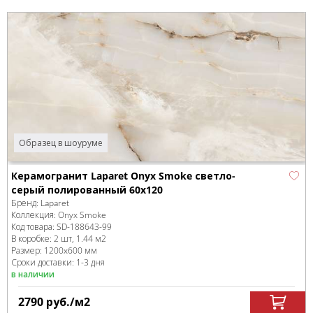
Образец в шоуруме
Керамогранит Laparet Onyx Smoke светло-
серый полированный 60x120
Бренд:
Laparet
Коллекция:
Onyx Smoke
Код товара:
SD-188643
-99
В коробке
:
2 шт, 1.44 м
2
Размер:
1200x600 мм
Сроки доставки: 1-3 дня
в наличии
2790
руб.
/м
2