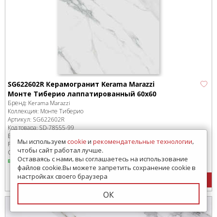
SG622602R Керамогранит Kerama Marazzi
Монте Тиберио лаппатированный 60х60
Бренд:
Kerama Marazzi
Коллекция:
Монте Тиберио
Артикул:
SG622602R
Код товара:
SD-78555
-99
В коробке
:
4 шт, 1.44 м
2
Мы используем
cookie
и
рекомендательные технологии
,
Размер:
600x600 мм
чтобы сайт работал лучше.
Сроки доставки: 1-3 дня
Оставаясь с нами, вы соглашаетесь на использование
в наличии
файлов cookie.Вы можете запретить сохранение cookie в
настройках своего браузера
3447
руб.
/м
2
ОК