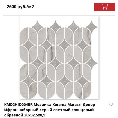
2600
руб.
/м
2
KMD2HID004BR Мозаика Kerama Marazzi Декор
Ифран наборный серый светлый глянцевый
обрезной 30x32,5x0,9