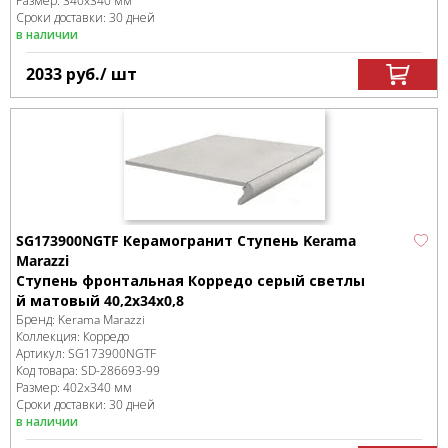
Размер:
340x340 мм
Сроки доставки: 30 дней
в наличии
2033
руб.
/ шт
SG173900NGTF Керамогранит Ступень Kerama
Marazzi
Ступень фронтальная Корредо серый светлы
й матовый 40,2x34x0,8
Бренд:
Kerama Marazzi
Коллекция:
Корредо
Артикул:
SG173900NGTF
Код товара:
SD-286693
-99
Размер:
402x340 мм
Сроки доставки: 30 дней
в наличии