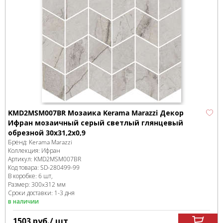
KMD2MSM007BR Мозаика Kerama Marazzi Декор
Ифран мозаичный серый светлый глянцевый
обрезной 30x31,2x0,9
Бренд:
Kerama Marazzi
Коллекция:
Ифран
Артикул:
KMD2MSM007BR
Код товара:
SD-280499
-99
В коробке
:
6 шт,
Размер:
300x312 мм
Сроки доставки: 1-3 дня
в наличии
1503
руб.
/ шт