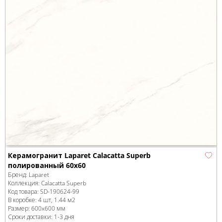
Керамогранит Laparet Calacatta Superb
полированный 60x60
Бренд:
Laparet
Коллекция:
Calacatta Superb
Код товара:
SD-190624
-99
В коробке
:
4 шт, 1.44 м
2
Размер:
600x600 мм
Сроки доставки: 1-3 дня