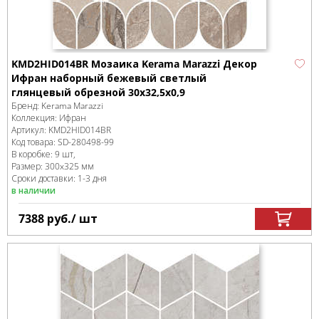
KMD2HID014BR Мозаика Kerama Marazzi Декор
Ифран наборный бежевый светлый
глянцевый обрезной 30x32,5x0,9
Бренд:
Kerama Marazzi
Коллекция:
Ифран
Артикул:
KMD2HID014BR
Код товара:
SD-280498
-99
В коробке
:
9 шт,
Размер:
300x325 мм
Сроки доставки: 1-3 дня
в наличии
7388
руб.
/ шт