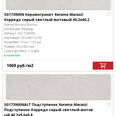
SG173900N Керамогранит Kerama Marazzi
Корредо серый светлый матовый 40,2x40,2
Бренд:
Kerama Marazzi
Коллекция:
Корредо
Артикул:
SG173900N
Код товара:
SD-248110
-99
В коробке
:
10 шт, 1.62 м
2
Размер:
402x402 мм
Сроки доставки: 1-3 дня
в наличии
1069
руб.
/м
2
SG173900NALT Подступенок Kerama Marazzi
Подступенок Корредо серый светлый матов
ый 40,2x9,6x0,8