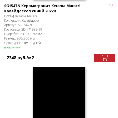
SG1547N Керамогранит Kerama Marazzi
Калейдоскоп синий 20х20
Бренд:
Kerama Marazzi
Коллекция:
Калейдоскоп
Артикул:
SG1547N
Код товара:
SD-171588
-99
В коробке
:
23 шт, 0.92 м
2
Размер:
200x200 мм
Сроки доставки: 30 дней
в наличии
2348
руб.
/м
2