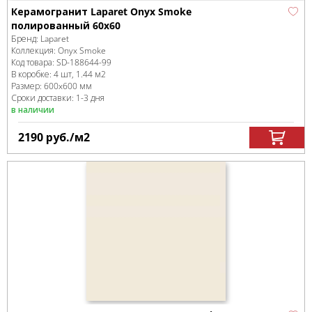
Керамогранит Laparet Onyx Smoke
полированный 60x60
Бренд:
Laparet
Коллекция:
Onyx Smoke
Код товара:
SD-188644
-99
В коробке
:
4 шт, 1.44 м
2
Размер:
600x600 мм
Сроки доставки: 1-3 дня
в наличии
2190
руб.
/м
2