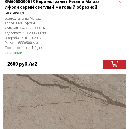
KM6060G0061R Керамогранит Kerama Marazzi
Ифран серый светлый матовый обрезной
60x60x0,9
Бренд:
Kerama Marazzi
Коллекция:
Ифран
Артикул:
KM6060G0061R
Код товара:
SD-280503
-99
В коробке
:
5 шт, 1.8 м
2
Размер:
600x600 мм
Сроки доставки: 1-3 дня
в наличии
2600
руб.
/м
2