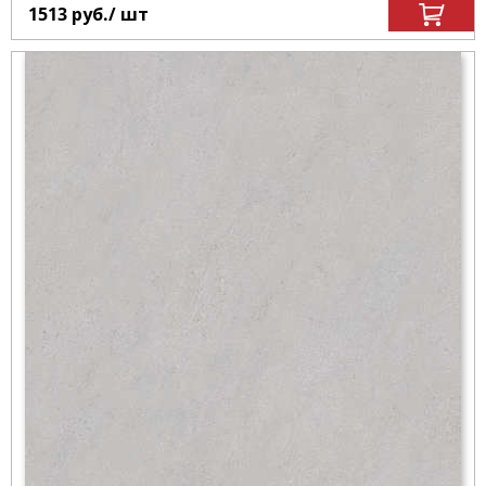
1513
руб.
/ шт