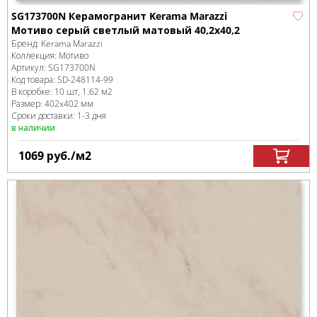
SG173700N Керамогранит Kerama Marazzi
Мотиво серый светлый матовый 40,2x40,2
Бренд:
Kerama Marazzi
Коллекция:
Мотиво
Артикул:
SG173700N
Код товара:
SD-248114
-99
В коробке
:
10 шт, 1.62 м
2
Размер:
402x402 мм
Сроки доставки: 1-3 дня
в наличии
1069
руб.
/м
2