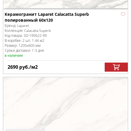
Керамогранит Laparet Calacatta Superb
полированный 60x120
Бренд:
Laparet
Коллекция:
Calacatta Superb
Код товара:
SD-190622
-99
В коробке
:
2 шт, 1.44 м
2
Размер:
1200x600 мм
Сроки доставки: 1-3 дня
в наличии
2690
руб.
/м
2