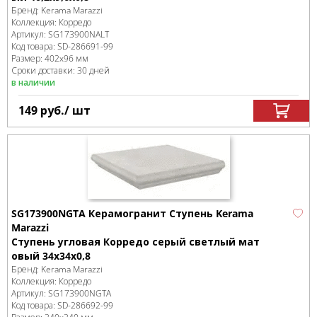
Бренд:
Kerama Marazzi
Коллекция:
Корредо
Артикул:
SG173900NALT
Код товара:
SD-286691
-99
Размер:
402x96 мм
Сроки доставки: 30 дней
в наличии
149
руб.
/ шт
SG173900NGTA Керамогранит Ступень Kerama
Marazzi
Ступень угловая Корредо серый светлый мат
овый 34x34x0,8
Бренд:
Kerama Marazzi
Коллекция:
Корредо
Артикул:
SG173900NGTA
Код товара:
SD-286692
-99