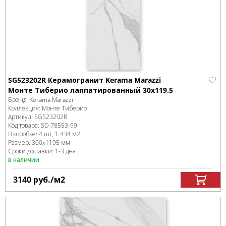
SG523202R Керамогранит Kerama Marazzi
Монте Тиберио лаппатированный 30x119.5
Бренд:
Kerama Marazzi
Коллекция:
Монте Тиберио
Артикул:
SG523202R
Код товара:
SD-78553
-99
В коробке
:
4 шт, 1.434 м
2
Размер:
300x1195 мм
Сроки доставки: 1-3 дня
в наличии
3140
руб.
/м
2