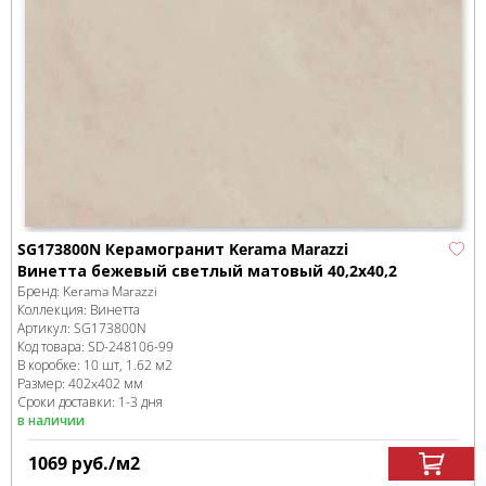
SG173800N Керамогранит Kerama Marazzi
Винетта бежевый светлый матовый 40,2x40,2
Бренд:
Kerama Marazzi
Коллекция:
Винетта
Артикул:
SG173800N
Код товара:
SD-248106
-99
В коробке
:
10 шт, 1.62 м
2
Размер:
402x402 мм
Сроки доставки: 1-3 дня
в наличии
1069
руб.
/м
2