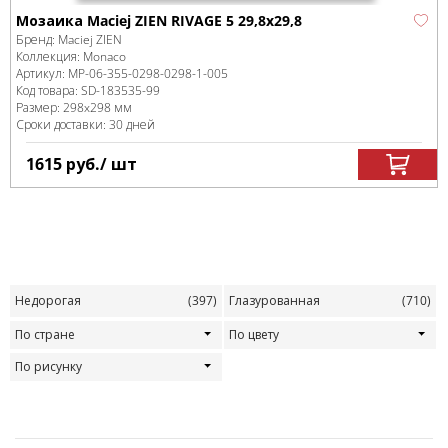
Мозаика Maciej ZIEN RIVAGE 5 29,8x29,8
Бренд:
Maciej ZIEN
Коллекция:
Monaco
Артикул:
MP-06-355-0298-0298-1-005
Код товара:
SD-183535
-99
Размер:
298x298 мм
Сроки доставки: 30 дней
1615
руб.
/ шт
Недорогая
(397)
Глазурованная
(710)
По стране
По цвету
По рисунку