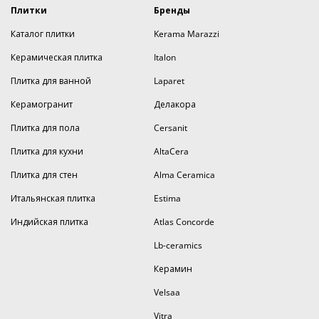
Плитки
Бренды
Каталог плитки
Kerama Marazzi
Керамическая плитка
Italon
Плитка для ванной
Laparet
Керамогранит
Делакора
Плитка для пола
Cersanit
Плитка для кухни
AltaCera
Плитка для стен
Alma Ceramica
Итальянская плитка
Estima
Индийская плитка
Atlas Concorde
Lb-ceramics
Керамин
Velsaa
Vitra