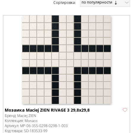
по популярности
Cортировка:
Мозаика Maciej ZIEN RIVAGE 3 29,8x29,8
Бренд:
Maciej ZIEN
Коллекция:
Monaco
Артикул:
MP-06-355-0298-0298-1-003
Код товара:
SD-183533
-99