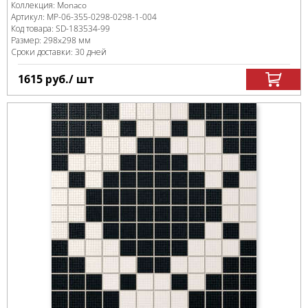
Коллекция:
Monaco
Артикул:
MP-06-355-0298-0298-1-004
Код товара:
SD-183534
-99
Размер:
298x298 мм
Сроки доставки: 30 дней
1615
руб.
/ шт