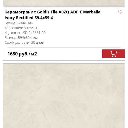
Керамогранит Goldis Tile A0ZQ ADP E Marbella
Ivory Rectified 59.4x59.4
Бренд:
Goldis Tile
Коллекция:
Marbella
Код товара:
SD-245861
-99
Размер:
594x594 мм
Сроки доставки: 30 дней
1680
руб.
/м
2