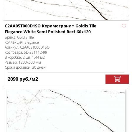
C2AA05T000D1SO Керамогранит Goldis Tile
Elegance White Semi Polished Rect 60х120
Бренд:
Goldis Tile
Коллекция:
Elegance
Артикул:
C2AA05T000D1SO
Код товара:
SD-251112
-99
В коробке
:
2 шт, 1.44 м
2
Размер:
1200x600 мм
Сроки доставки: 30 дней
2090
руб.
/м
2