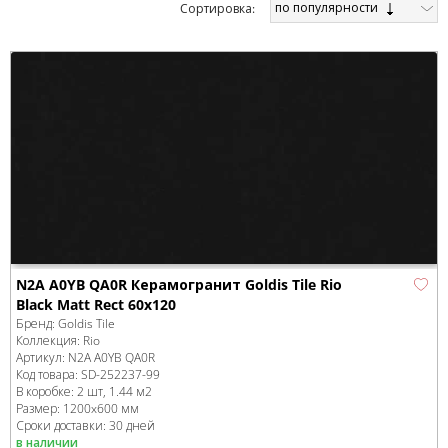
по популярности
Cортировка:
N2A A0YB QA0R Керамогранит Goldis Tile Rio
Black Matt Rect 60x120
Бренд:
Goldis Tile
Коллекция:
Rio
Артикул:
N2A A0YB QA0R
Код товара:
SD-252237
-99
В коробке
:
2 шт, 1.44 м
2
Размер:
1200x600 мм
Сроки доставки: 30 дней
в наличии