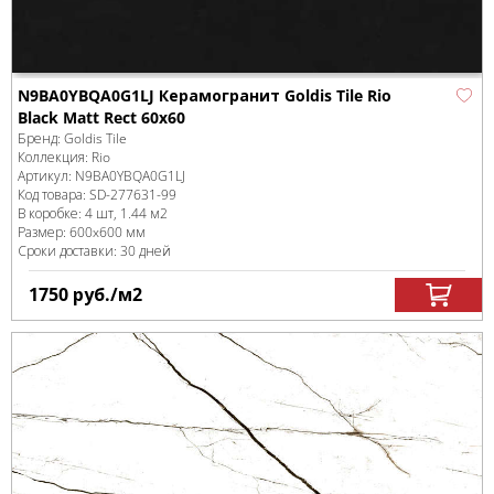
N9BA0YBQA0G1LJ Керамогранит Goldis Tile Rio
Black Matt Rect 60x60
Бренд:
Goldis Tile
Коллекция:
Rio
Артикул:
N9BA0YBQA0G1LJ
Код товара:
SD-277631
-99
В коробке
:
4 шт, 1.44 м
2
Размер:
600x600 мм
Сроки доставки: 30 дней
1750
руб.
/м
2