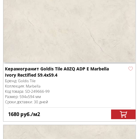
Керамогранит Goldis Tile A0ZQ ADP E Marbella
Ivory Rectified 59.4x59.4
Бренд:
Goldis Tile
Коллекция:
Marbella
Код товара:
SD-249666
-99
Размер:
594x594 мм
Сроки доставки: 30 дней
1680
руб.
/м
2