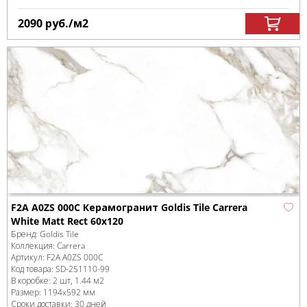
2090
руб.
/м
2
F2A A0ZS 000C Керамогранит Goldis Tile Carrera
White Matt Rect 60x120
Бренд:
Goldis Tile
Коллекция:
Carrera
Артикул:
F2A A0ZS 000C
Код товара:
SD-251110
-99
В коробке
:
2 шт, 1.44 м
2
Размер:
1194x592 мм
Сроки доставки: 30 дней