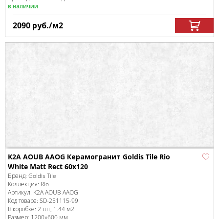
в наличии
2090
руб.
/м
2
K2A AOUB AAOG Керамогранит Goldis Tile Rio
White Matt Rect 60x120
Бренд:
Goldis Tile
Коллекция:
Rio
Артикул:
K2A AOUB AAOG
Код товара:
SD-251115
-99
В коробке
:
2 шт, 1.44 м
2
Размер:
1200x600 мм