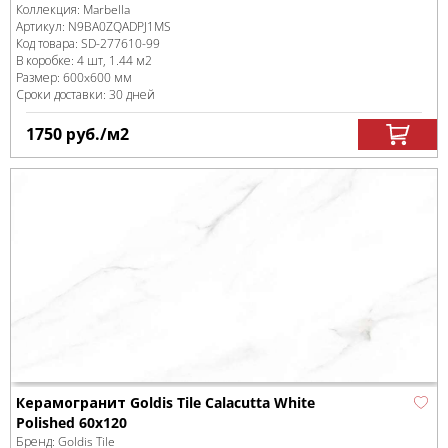
Коллекция:
Marbella
Артикул:
N9BA0ZQADPJ1MS
Код товара:
SD-277610
-99
В коробке
:
4 шт, 1.44 м
2
Размер:
600x600 мм
Сроки доставки: 30 дней
1750
руб.
/м
2
Керамогранит Goldis Tile Calacutta White
Polished 60х120
Бренд:
Goldis Tile