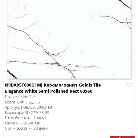
N9BA05T000G1MJ Керамогранит Goldis Tile
Elegance White Semi Polished Rect 60x60
Бренд:
Goldis Tile
Коллекция:
Elegance
Артикул:
N9BA05T000G1MJ
Код товара:
SD-277638
-99
В коробке
:
4 шт, 1.44 м
2
Размер:
600x600 мм
Сроки доставки: 30 дней