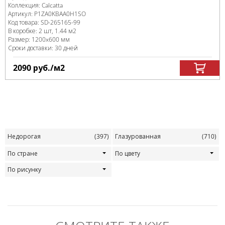
Коллекция:
Calcatta
Артикул:
P1ZA0KBAA0H1SO
Код товара:
SD-265165
-99
В коробке
:
2 шт, 1.44 м
2
Размер:
1200x600 мм
Сроки доставки: 30 дней
2090
руб.
/м
2
Недорогая
(397)
Глазурованная
(710)
По стране
По цвету
По рисунку