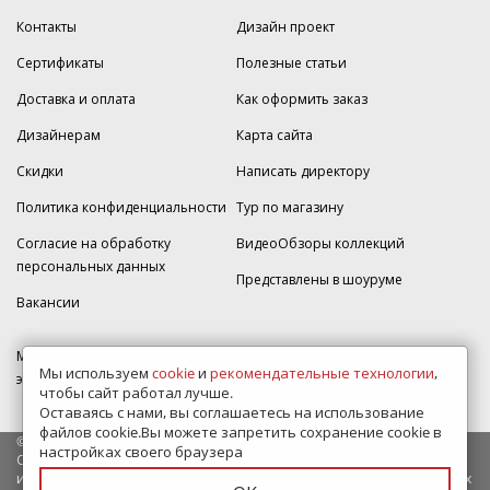
Контакты
Дизайн проект
Сертификаты
Полезные статьи
Доставка и оплата
Как оформить заказ
Дизайнерам
Карта сайта
Скидки
Написать директору
Политика конфиденциальности
Тур по магазину
Согласие на обработку
ВидеоОбзоры коллекций
персональных данных
Представлены в шоуруме
Вакансии
МКАД 2км внешняя сторона, д. 2, ТРЦ "Шоколад" (РИО) Реутов, -1
Мы используем
cookie
и
рекомендательные технологии
,
этаж, магазин Плитка-SDVK.
чтобы сайт работал лучше.
Оставаясь с нами, вы соглашаетесь на использование
файлов cookie.Вы можете запретить сохранение cookie в
© 2009—2026 г. Все права защищены
настройках своего браузера
Обращаем Ваше внимание на то, что данный интернет-сайт носит
исключительно информационный характер и ни при каких условиях