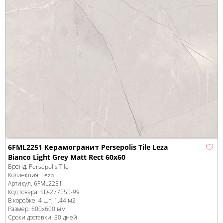
6FML2251 Керамогранит Persepolis Tile Leza
Bianco Light Grey Matt Rect 60х60
Бренд:
Persepolis Tile
Коллекция:
Leza
Артикул:
6FML2251
Код товара:
SD-277555
-99
В коробке
:
4 шт, 1.44 м
2
Размер:
600x600 мм
Сроки доставки: 30 дней