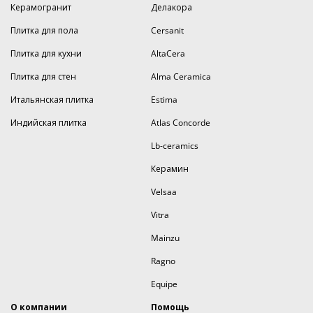
Керамогранит
Делакора
Плитка для пола
Cersanit
Плитка для кухни
AltaCera
Плитка для стен
Alma Ceramica
Итальянская плитка
Estima
Индийская плитка
Atlas Concorde
Lb-ceramics
Керамин
Velsaa
Vitra
Mainzu
Ragno
Equipe
О компании
Помощь