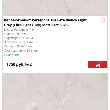
Керамогранит Persepolis Tile Leza Bianco Light
Grey (Eliza Light Grey) Matt Rect 60х60
Бренд:
Persepolis Tile
Коллекция:
Leza
Код товара:
SD-283541
-99
В коробке
:
4 шт, 1.44 м
2
Размер:
600x600 мм
Сроки доставки: 30 дней
в наличии
1750
руб.
/м
2