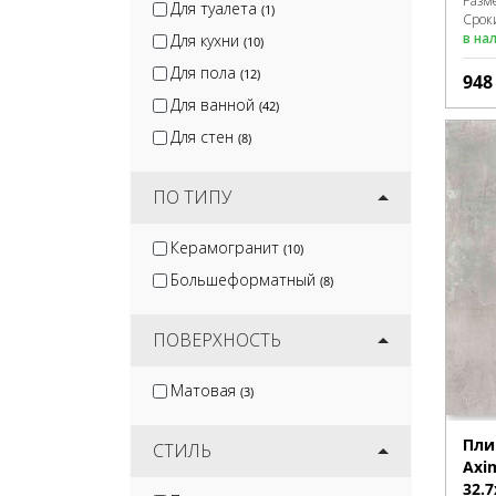
Разм
Для туалета
(1)
Срок
в на
Для кухни
(10)
Для пола
(12)
94
Для ванной
(42)
Для стен
(8)
ПО ТИПУ
Керамогранит
(10)
Большеформатный
(8)
ПОВЕРХНОСТЬ
Матовая
(3)
Пли
СТИЛЬ
Axi
32.7