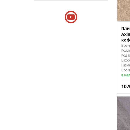
Пли
Axi
коф
Брен
Колл
Код т
В ко
Разм
Сроки
в на
107