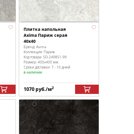
Плитка напольная
Axima Париж серая
40x40
Бренд:
Axima
Коллекция:
Париж
Код товара:
SD-249851
-99
Размер:
400x400 мм
Сроки доставки: 7 - 10 дней
в наличии
2
1070
руб.
/м