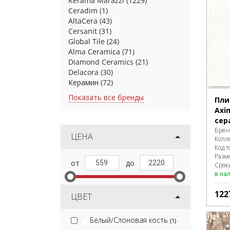
Kerama Marazzi
(1229)
Ceradim
(1)
AltaCera
(43)
Cersanit
(31)
Global Tile
(24)
Alma Ceramica
(71)
Diamond Ceramics
(21)
Delacora
(30)
Керамин
(72)
Показать все бренды
Пли
Axi
сер
Брен
ЦЕНА
Колл
Код т
Разм
Сроки
в на
122
ЦВЕТ
Белый/Слоновая кость
(1)