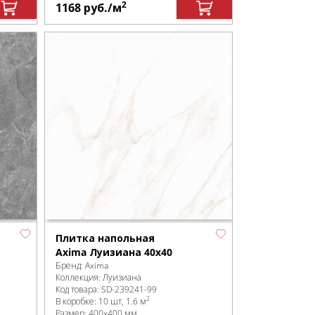
2
1168
руб.
/м
Плитка напольная
Axima Луизиана 40х40
Бренд:
Axima
Коллекция:
Луизиана
Код товара:
SD-239241
-99
2
В коробке
:
10 шт, 1.6 м
Размер:
400x400 мм