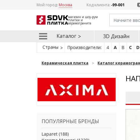
Мой город:
Москва
Код клиента:
-99-001
магазин и шоу-рум
плитки и
керамогранита
Каталог
3D Дизайн
Страны
Производители:
4
A
B
C
D
Керамическая плитка
Каталог керамогра
НАП
ПОПУЛЯРНЫЕ БРЕНДЫ
Laparet
(188)