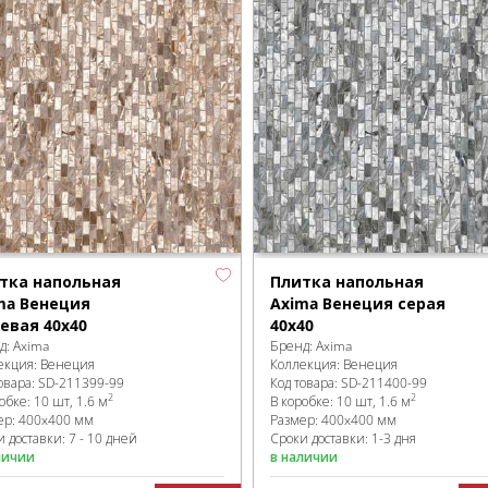
тка напольная
Плитка напольная
ma Венеция
Axima Венеция серая
евая 40х40
40х40
д:
Axima
Бренд:
Axima
екция:
Венеция
Коллекция:
Венеция
овара:
SD-211399
-99
Код товара:
SD-211400
-99
2
2
робке
:
10 шт, 1.6 м
В коробке
:
10 шт, 1.6 м
ер:
400x400 мм
Размер:
400x400 мм
 доставки: 7 - 10 дней
Сроки доставки: 1-3 дня
личии
в наличии