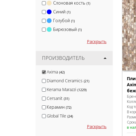
Слоновая кость
(1)
Синий
(1)
Голубой
(1)
Бирюзовый
(1)
Раскрыть
ПРОИЗВОДИТЕЛЬ
Axima
(42)
Пли
Diamond Ceramics
(21)
Axi
Kerama Marazzi
(1229)
беж
Брен
Cersanit
(31)
Колл
Код т
Керамин
(72)
В ко
Global Tile
(24)
Разм
Сроки
Velsaa
(29)
Раскрыть
в на
Keratile
(3)