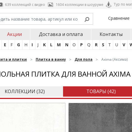
Тур по ма
639 коллекций с видео
1604 коллекции в шоуруме
Сравнение
Акции
Доставка и оплата
Контакты
E
F
G
H
I
J
K
L
M
N
O
P
Q
R
S
T
U
V
нита и плитки
Плитка в ванну
Для пола
Axima (Аксима)
ОЛЬНАЯ ПЛИТКА ДЛЯ ВАННОЙ AXIMA
КОЛЛЕКЦИИ (
32
)
ТОВАРЫ (
42
)