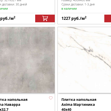
ер:
327x327 мм
Размер:
400x400 мм
и доставки: 30 дней
Сроки доставки: 1-3 дня
личии
в наличии
2
2
8
руб.
/м
1227
руб.
/м
тка напольная
Плитка напольная
ma Наварра
Axima Мартиника
х32.7
40х40