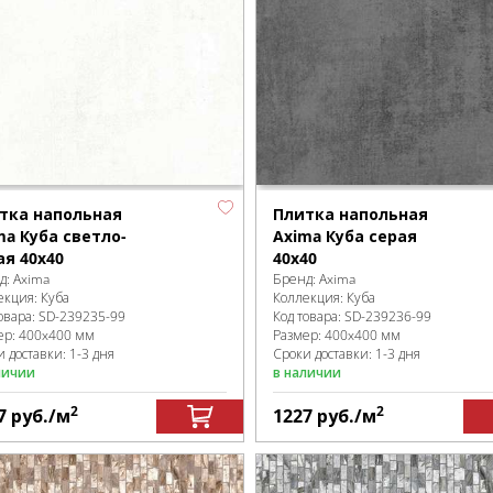
тка напольная
Плитка напольная
ma Куба светло-
Axima Куба серая
ая 40х40
40х40
д:
Axima
Бренд:
Axima
екция:
Куба
Коллекция:
Куба
овара:
SD-239235
-99
Код товара:
SD-239236
-99
ер:
400x400 мм
Размер:
400x400 мм
 доставки: 1-3 дня
Сроки доставки: 1-3 дня
личии
в наличии
2
2
7
руб.
/м
1227
руб.
/м