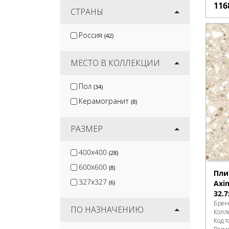
116
Gracia Ceramica
СТРАНЫ
(90)
Керлайф
(39)
Россия
(42)
Lb-Ceramics
(45)
Ceramica Classic
(14)
МЕСТО В КОЛЛЕКЦИИ
Пол
(34)
Керамогранит
(8)
РАЗМЕР
400x400
(28)
600x600
(8)
Пли
327x327
Axi
(6)
32.7
Брен
ПО НАЗНАЧЕНИЮ
Колл
Код т