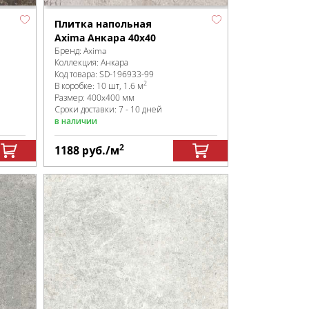
Плитка напольная
Axima Анкара 40x40
Бренд:
Axima
Коллекция:
Анкара
Код товара:
SD-196933
-99
2
В коробке
:
10 шт, 1.6 м
Размер:
400x400 мм
Сроки доставки: 7 - 10 дней
в наличии
2
1188
руб.
/м