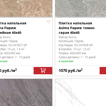
тка напольная
Плитка напольная
ma Париж
Axima Париж темно-
ейная 40x40
серая 40x40
д:
Axima
Бренд:
Axima
екция:
Париж
Коллекция:
Париж
овара:
SD-247827
-99
Код товара:
SD-247828
-99
2
2
робке
:
10 шт, 1.6 м
В коробке
:
10 шт, 1.6 м
ер:
400x400 мм
Размер:
400x400 мм
 доставки: 7 - 10 дней
Сроки доставки: 7 - 10 дней
личии
в наличии
2
2
0
руб.
/м
1070
руб.
/м