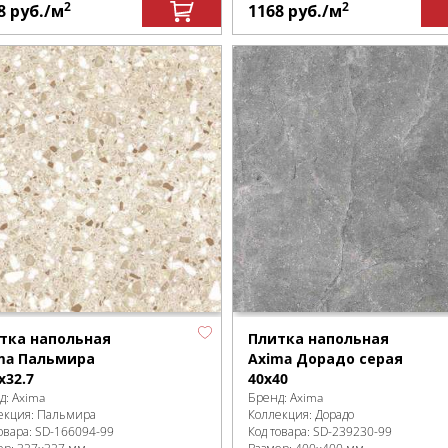
2
2
8
руб.
/м
1168
руб.
/м
тка напольная
Плитка напольная
ma Пальмира
Axima Дорадо серая
x32.7
40х40
д:
Axima
Бренд:
Axima
екция:
Пальмира
Коллекция:
Дорадо
овара:
SD-166094
-99
Код товара:
SD-239230
-99