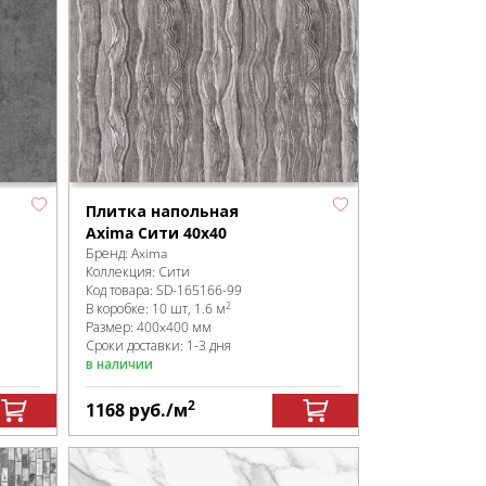
Плитка напольная
Axima Сити 40х40
Бренд:
Axima
Коллекция:
Сити
Код товара:
SD-165166
-99
2
В коробке
:
10 шт, 1.6 м
Размер:
400x400 мм
Сроки доставки: 1-3 дня
в наличии
2
1168
руб.
/м