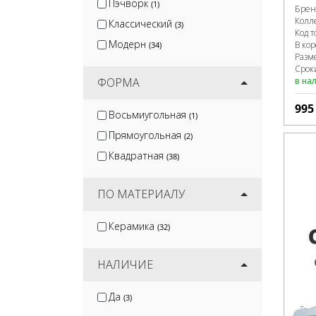
Пэчворк
(1)
Брен
Колл
Классический
(3)
Код т
Модерн
В ко
(34)
Разм
Сроки
ФОРМА
в на
99
Восьмиугольная
(1)
Прямоугольная
(2)
Квадратная
(38)
ПО МАТЕРИАЛУ
Керамика
(32)
НАЛИЧИЕ
Да
(3)