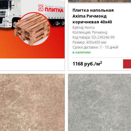
Плитка напольная
Axima Ричмонд
коричневая 40х40
Бренд:
Axima
Коллекция:
Ричмонд
Код товара:
SD-239246
-99
Размер:
400x400 мм
Сроки доставки: 7 - 10 дней
в наличии
2
1168
руб.
/м