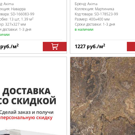
д:
Axima
Бренд:
Axima
екция:
Наварра
Коллекция:
Мартиника
овара:
SD-166083
-99
Код товара:
SD-178523
-99
2
робке
:
13 шт, 1.39 м
Размер:
400x400 мм
ер:
327x327 мм
Сроки доставки: 1-3 дня
 доставки: 1-3 дня
в наличии
личии
2
2
5
руб.
/м
1227
руб.
/м