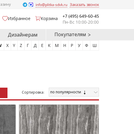
газину
info@plitka-sdvk.ru
Заказать звонок
+7 (495) 649-60-45
Избранное
Корзина
Пн-Вс 10:00-20:00
Покупателям
Дизайнерам
W
X
Y
Z
Г
Д
Е
К
М
Н
Р
У
Ф
Ш
по популярности
Cортировка: