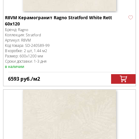
R8VM Керамогранит Ragno Stratford White Rett
60x120
Бренд:
Ragno
Коллекция:
Stratford
Артикул:
R8VM
Код товара:
SD-240589
-99
В коробке
:
2 шт, 1.44 м
2
Размер:
600x1200 мм
Сроки доставки: 1-3 дня
в наличии
6593
руб.
/м
2