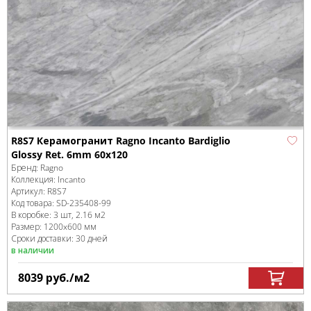
R8S7 Керамогранит Ragno Incanto Bardiglio
Glossy Ret. 6mm 60х120
Бренд:
Ragno
Коллекция:
Incanto
Артикул:
R8S7
Код товара:
SD-235408
-99
В коробке
:
3 шт, 2.16 м
2
Размер:
1200x600 мм
Сроки доставки: 30 дней
в наличии
8039
руб.
/м
2