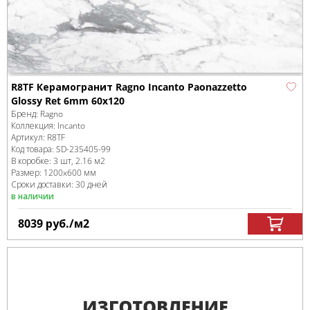
R8TF Керамогранит Ragno Incanto Paonazzetto
Glossy Ret 6mm 60х120
Бренд:
Ragno
Коллекция:
Incanto
Артикул:
R8TF
Код товара:
SD-235405
-99
В коробке
:
3 шт, 2.16 м
2
Размер:
1200x600 мм
Сроки доставки: 30 дней
в наличии
8039
руб.
/м
2