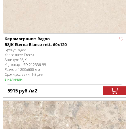
Керамогранит Ragno
R8JK Eterna Blanco rett. 60x120
Бренд:
Ragno
Коллекция:
Eterna
Артикул:
R8JK
Код товара:
SD-212336
-99
Размер:
1200x600 мм
Сроки доставки: 1-3 дня
в наличии
5915
руб.
/м
2