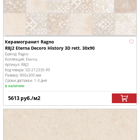
Керамогранит Ragno
R8J2 Eterna Decoro History 3D rett. 30x90
Бренд:
Ragno
Коллекция:
Eterna
Артикул:
R8J2
Код товара:
SD-212335
-99
Размер:
900x300 мм
Сроки доставки: 1-3 дня
в наличии
5613
руб.
/м
2