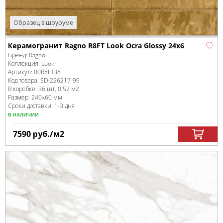
Образец в шоуруме
Керамогранит Ragno R8FT Look Ocra Glossy 24x6
Бренд:
Ragno
Коллекция:
Look
Артикул:
00R8FT36
Код товара:
SD-226217
-99
В коробке
:
36 шт, 0.52 м
2
Размер:
240x60 мм
Сроки доставки: 1-3 дня
в наличии
7590
руб.
/м
2