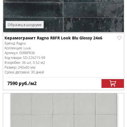
Образец в шоуруме
Керамогранит Ragno R8FR Look Blu Glossy 24x6
Бренд:
Ragno
Коллекция:
Look
Артикул:
00R8FR36
Код товара:
SD-226215
-99
В коробке
:
36 шт, 0.52 м
2
Размер:
240x60 мм
Сроки доставки: 30 дней
7590
руб.
/м
2