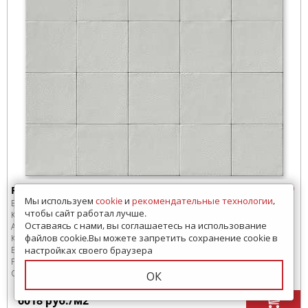
R9QK Керамогранит Ragno Sol Bianco 15x15
Мы используем
cookie
и
рекомендательные технологии
,
Бренд:
Ragno
чтобы сайт работал лучше.
Коллекция:
Sol
Оставаясь с нами, вы соглашаетесь на использование
Артикул:
R9QK
файлов cookie.Вы можете запретить сохранение cookie в
Код товара:
SD-240578
-99
настройках своего браузера
В коробке
:
36 шт, 0.81 м
2
Размер:
150x150 мм
Сроки доставки: 30 дней
ОК
6018
руб.
/м
2