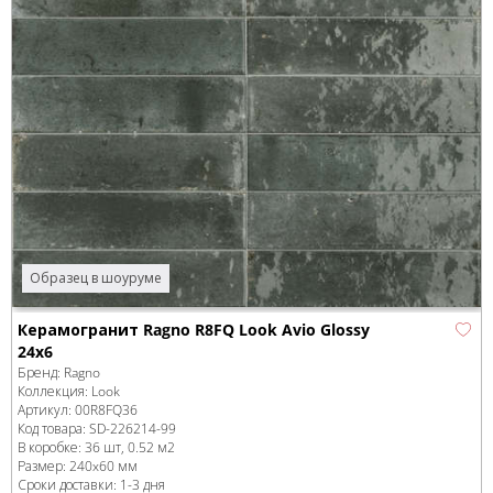
Образец в шоуруме
Керамогранит Ragno R8FQ Look Avio Glossy
24x6
Бренд:
Ragno
Коллекция:
Look
Артикул:
00R8FQ36
Код товара:
SD-226214
-99
В коробке
:
36 шт, 0.52 м
2
Размер:
240x60 мм
Сроки доставки: 1-3 дня