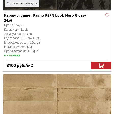
Образец в шоуруме
Керамогранит Ragno R8FN Look Nero Glossy
24x6
Бренд:
Ragno
Коллекция:
Look
Артикул:
00R8FN36
Код товара:
SD-226212
-99
В коробке
:
36 шт, 0.52 м
2
Размер:
240x60 мм
Сроки доставки: 1-3 дня
в наличии
8100
руб.
/м
2