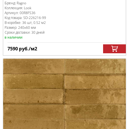
Бренд:
Ragno
Коллекция:
Look
Артикул:
00R8FS36
Код товара:
SD-226216
-99
В коробке
:
36 шт, 0.52 м
2
Размер:
240x60 мм
Сроки доставки: 30 дней
в наличии
7590
руб.
/м
2