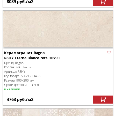
8039
руб.
/м
2
Керамогранит Ragno
R8HY Eterna Blanco rett. 30x90
Бренд:
Ragno
Коллекция:
Eterna
Артикул:
R8HY
Код товара:
SD-212334
-99
Размер:
900x300 мм
Сроки доставки: 1-3 дня
в наличии
4763
руб.
/м
2