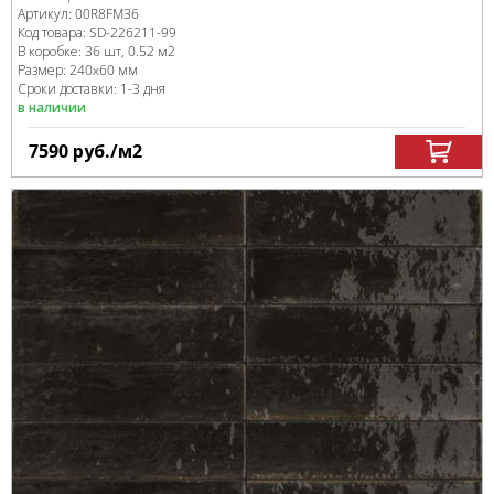
Артикул:
00R8FM36
Код товара:
SD-226211
-99
В коробке
:
36 шт, 0.52 м
2
Размер:
240x60 мм
Сроки доставки: 1-3 дня
в наличии
7590
руб.
/м
2