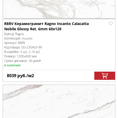
R8RV Керамогранит Ragno Incanto Calacatta
Nobile Glossy Ret. 6mm 60х120
Бренд:
Ragno
Коллекция:
Incanto
Артикул:
R8RV
Код товара:
SD-235403
-99
В коробке
:
3 шт, 2.16 м
2
Размер:
1200x600 мм
Сроки доставки: 30 дней
в наличии
8039
руб.
/м
2