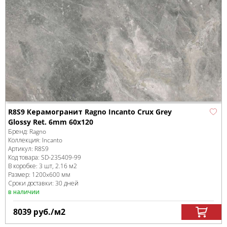
R8S9 Керамогранит Ragno Incanto Crux Grey
Glossy Ret. 6mm 60х120
Бренд:
Ragno
Коллекция:
Incanto
Артикул:
R8S9
Код товара:
SD-235409
-99
В коробке
:
3 шт, 2.16 м
2
Размер:
1200x600 мм
Сроки доставки: 30 дней
в наличии
8039
руб.
/м
2