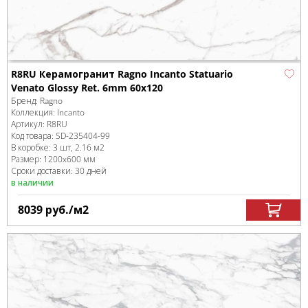
R8RU Керамогранит Ragno Incanto Statuario
Venato Glossy Ret. 6mm 60х120
Бренд:
Ragno
Коллекция:
Incanto
Артикул:
R8RU
Код товара:
SD-235404
-99
В коробке
:
3 шт, 2.16 м
2
Размер:
1200x600 мм
Сроки доставки: 30 дней
в наличии
8039
руб.
/м
2