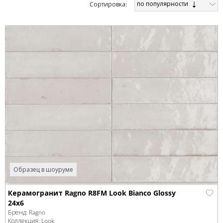
по популярности
Cортировка:
Образец в шоуруме
Керамогранит Ragno R8FM Look Bianco Glossy
24x6
Бренд:
Ragno
Коллекция:
Look