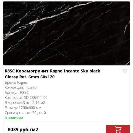
R8SC Керамогранит Ragno Incanto Sky black
Glossy Ret. 6mm 60х120
Бренд:
Ragno
Коллекция:
Incanto
Артикул:
R8SC
Код товара:
SD-235411
-99
В коробке
:
3 шт, 2.16 м
2
Размер:
1200x600 мм
Сроки доставки: 30 дней
в наличии
8039
руб.
/м
2