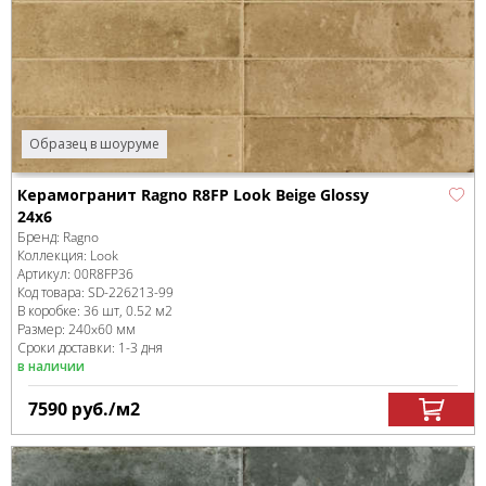
Образец в шоуруме
Керамогранит Ragno R8FP Look Beige Glossy
24x6
Бренд:
Ragno
Коллекция:
Look
Артикул:
00R8FP36
Код товара:
SD-226213
-99
В коробке
:
36 шт, 0.52 м
2
Размер:
240x60 мм
Сроки доставки: 1-3 дня
в наличии
7590
руб.
/м
2