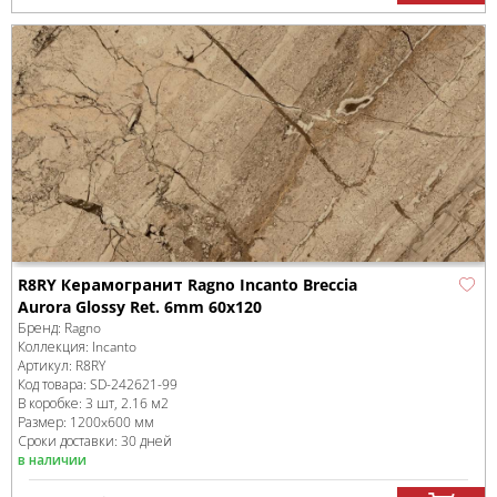
R8RY Керамогранит Ragno Incanto Breccia
Aurora Glossy Ret. 6mm 60х120
Бренд:
Ragno
Коллекция:
Incanto
Артикул:
R8RY
Код товара:
SD-242621
-99
В коробке
:
3 шт, 2.16 м
2
Размер:
1200x600 мм
Сроки доставки: 30 дней
в наличии