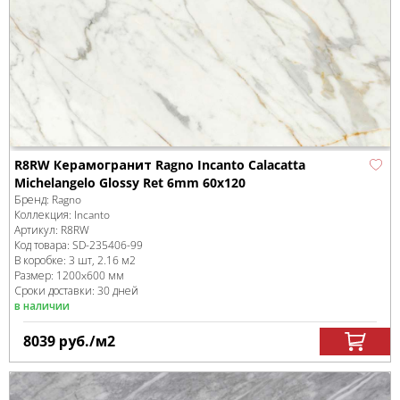
R8RW Керамогранит Ragno Incanto Calacatta
Michelangelo Glossy Ret 6mm 60х120
Бренд:
Ragno
Коллекция:
Incanto
Артикул:
R8RW
Код товара:
SD-235406
-99
В коробке
:
3 шт, 2.16 м
2
Размер:
1200x600 мм
Сроки доставки: 30 дней
в наличии
8039
руб.
/м
2