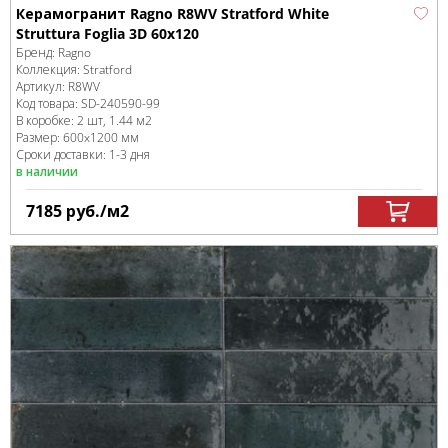
Керамогранит Ragno R8WV Stratford White
Struttura Foglia 3D 60x120
Бренд:
Ragno
Коллекция:
Stratford
Артикул:
R8WV
Код товара:
SD-240590
-99
В коробке
:
2 шт, 1.44 м
2
Размер:
600x1200 мм
Сроки доставки: 1-3 дня
в наличии
7185
руб.
/м
2