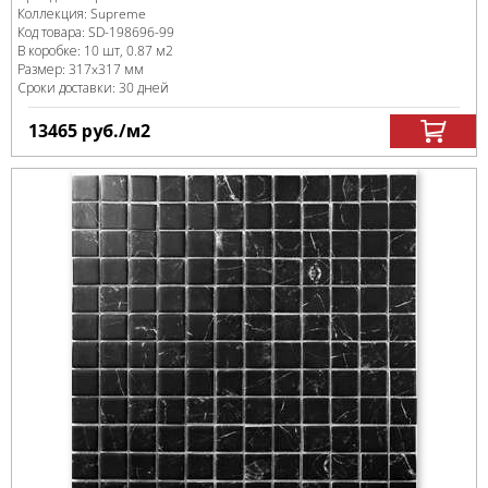
Коллекция:
Supreme
Код товара:
SD-198696
-99
В коробке
:
10 шт, 0.87 м
2
Размер:
317x317 мм
Сроки доставки: 30 дней
13465
руб.
/м
2