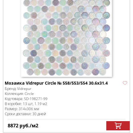
Мозаика Vidrepur Circle № 558/553/554 30.6х31.4
Бренд:
Vidrepur
Коллекция:
Circle
Код товара:
SD-198271
-99
В коробке
:
13 шт, 1.19 м
2
Размер:
314x306 мм
Сроки доставки: 30 дней
8872
руб.
/м
2