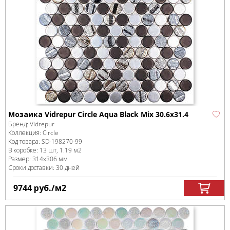
Мозаика Vidrepur Circle Aqua Black Mix 30.6х31.4
Бренд:
Vidrepur
Коллекция:
Circle
Код товара:
SD-198270
-99
В коробке
:
13 шт, 1.19 м
2
Размер:
314x306 мм
Сроки доставки: 30 дней
9744
руб.
/м
2