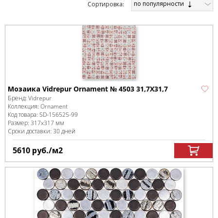
по популярности
Cортировка:
Мозаика Vidrepur Ornament № 4503 31,7Х31,7
Бренд:
Vidrepur
Коллекция:
Ornament
Код товара:
SD-156525
-99
Размер:
317x317 мм
Сроки доставки: 30 дней
5610
руб.
/м
2