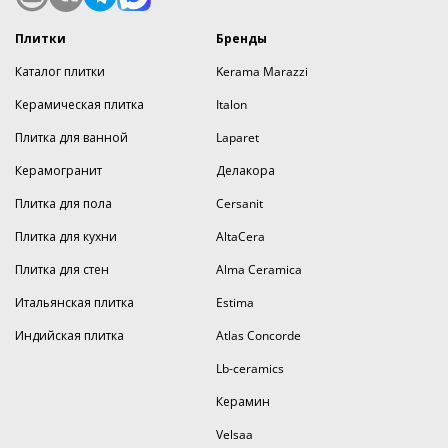
Плитки
Бренды
Каталог плитки
Kerama Marazzi
Керамическая плитка
Italon
Плитка для ванной
Laparet
Керамогранит
Делакора
Плитка для пола
Cersanit
Плитка для кухни
AltaCera
Плитка для стен
Alma Ceramica
Итальянская плитка
Estima
Индийская плитка
Atlas Concorde
Lb-ceramics
Керамин
Velsaa