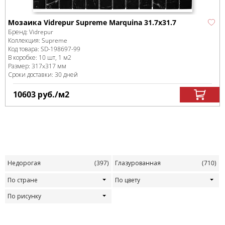
Мозаика Vidrepur Supreme Marquina 31.7х31.7
Бренд:
Vidrepur
Коллекция:
Supreme
Код товара:
SD-198697
-99
В коробке
:
10 шт, 1 м
2
Размер:
317x317 мм
Сроки доставки: 30 дней
10603
руб.
/м
2
Недорогая
(397)
Глазурованная
(710)
По стране
По цвету
По рисунку