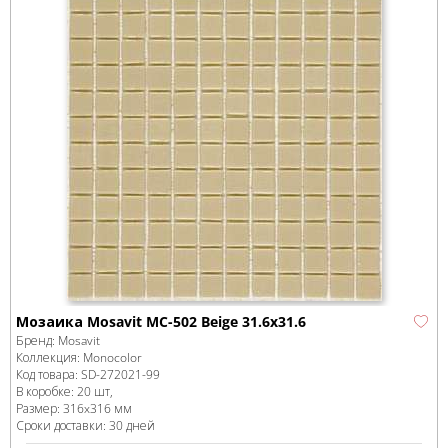
Мозаика Mosavit MC-502 Beige 31.6x31.6
Бренд:
Mosavit
Коллекция:
Monocolor
Код товара:
SD-272021
-99
В коробке
:
20 шт,
Размер:
316x316 мм
Сроки доставки: 30 дней