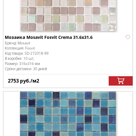
Мозаика Mosavit Fosvit Crema 31.6x31.6
Бренд:
Mosavit
Коллекция:
Fosvit
Код товара:
SD-272018
-99
В коробке
:
10 шт,
Размер:
316x316 мм
Сроки доставки: 30 дней
2753
руб.
/м
2