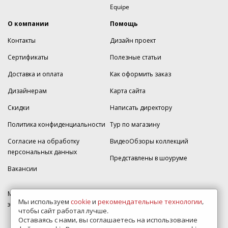
Equipe
О компании
Помощь
Контакты
Дизайн проект
Сертификаты
Полезные статьи
Доставка и оплата
Как оформить заказ
Дизайнерам
Карта сайта
Скидки
Написать директору
Политика конфиденциальности
Тур по магазину
Согласие на обработку
ВидеоОбзоры коллекций
персональных данных
Представлены в шоуруме
Вакансии
МКАД 2км внешняя сторона, д. 2, ТРЦ "Шоколад" (РИО) Реутов, -1
Мы используем
cookie
и
рекомендательные технологии
,
этаж, магазин Плитка-SDVK.
чтобы сайт работал лучше.
Оставаясь с нами, вы соглашаетесь на использование