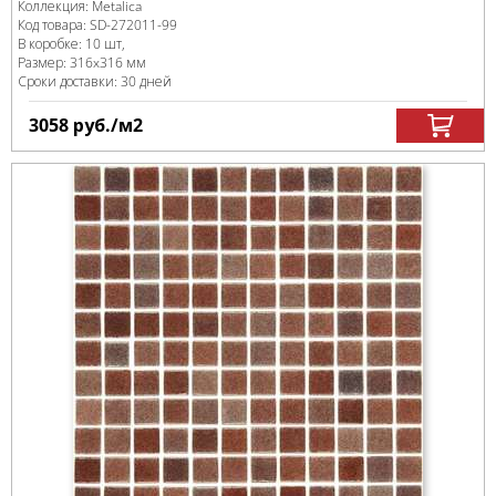
Коллекция:
Metalica
Код товара:
SD-272011
-99
В коробке
:
10 шт,
Размер:
316x316 мм
Сроки доставки: 30 дней
3058
руб.
/м
2