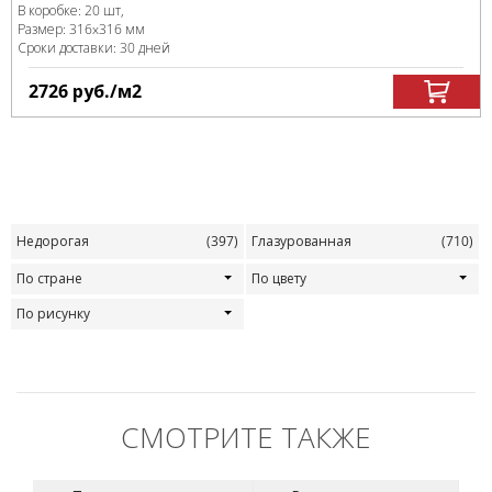
В коробке
:
20 шт,
Размер:
316x316 мм
Сроки доставки: 30 дней
2726
руб.
/м
2
Недорогая
(397)
Глазурованная
(710)
По стране
По цвету
По рисунку
СМОТРИТЕ ТАКЖЕ