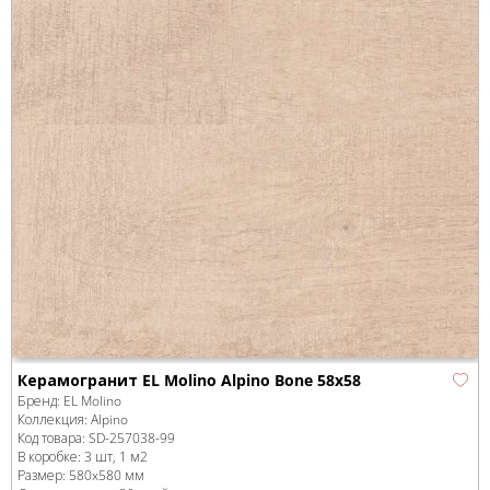
Керамогранит EL Molino Alpino Bone 58x58
Бренд:
EL Molino
Коллекция:
Alpino
Код товара:
SD-257038
-99
В коробке
:
3 шт, 1 м
2
Размер:
580x580 мм