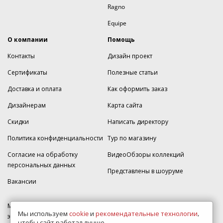
Ragno
Equipe
О компании
Помощь
Контакты
Дизайн проект
Сертификаты
Полезные статьи
Доставка и оплата
Как оформить заказ
Дизайнерам
Карта сайта
Скидки
Написать директору
Политика конфиденциальности
Тур по магазину
Согласие на обработку
ВидеоОбзоры коллекций
персональных данных
Представлены в шоуруме
Вакансии
МКАД 2км внешняя сторона, д. 2, ТРЦ "Шоколад" (РИО) Реутов, -1
Мы используем
cookie
и
рекомендательные технологии
,
этаж, магазин Плитка-SDVK.
чтобы сайт работал лучше.