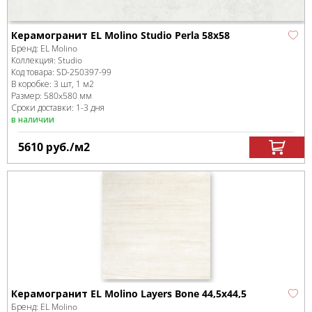
Керамогранит EL Molino Studio Perla 58x58
Бренд:
EL Molino
Коллекция:
Studio
Код товара:
SD-250397
-99
В коробке
:
3 шт, 1 м
2
Размер:
580x580 мм
Сроки доставки: 1-3 дня
в наличии
5610
руб.
/м
2
Керамогранит EL Molino Layers Bone 44,5x44,5
Бренд:
EL Molino