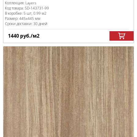
Коллекция:
Layers
Код товара:
SD-143731
-99
В коробке
:
5 шт, 0.99 м
2
Размер:
445x445 мм
Сроки доставки: 30 дней
1440
руб.
/м
2