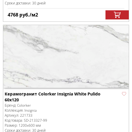
Сроки доставки: 30 дней
4768
руб.
/м
2
Керамогранит Colorker Insignia White Pulido
60x120
Бренд:
Colorker
Коллекция:
Insignia
Артикул:
221733
Код товара:
SD-213327
-99
Размер:
1200x600 мм
Сроки доставки: 30 дней