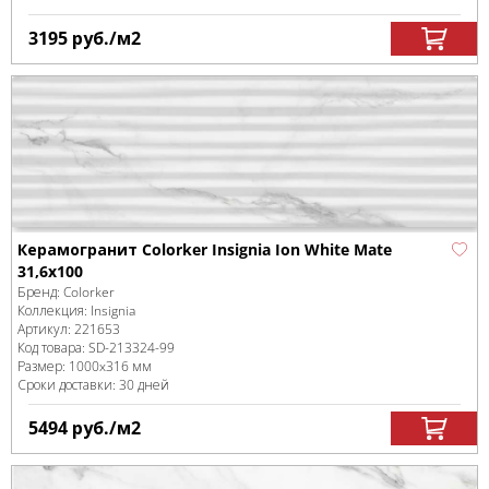
3195
руб.
/м
2
Керамогранит Colorker Insignia Ion White Mate
31,6x100
Бренд:
Colorker
Коллекция:
Insignia
Артикул:
221653
Код товара:
SD-213324
-99
Размер:
1000x316 мм
Сроки доставки: 30 дней
5494
руб.
/м
2