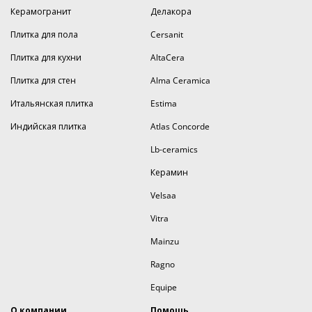
Керамогранит
Делакора
Плитка для пола
Cersanit
Плитка для кухни
AltaCera
Плитка для стен
Alma Ceramica
Итальянская плитка
Estima
Индийская плитка
Atlas Concorde
Lb-ceramics
Керамин
Velsaa
Vitra
Mainzu
Ragno
Equipe
О компании
Помощь