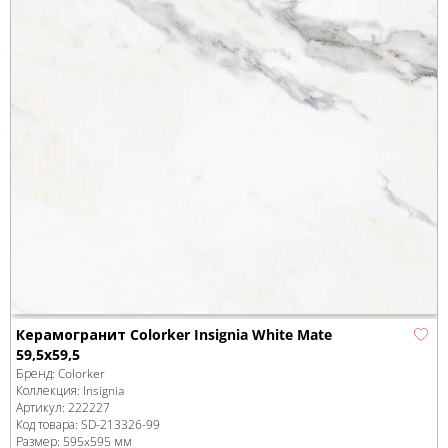
Керамогранит Colorker Insignia White Mate
59,5x59,5
Бренд:
Colorker
Коллекция:
Insignia
Артикул:
222227
Код товара:
SD-213326
-99
Размер:
595x595 мм