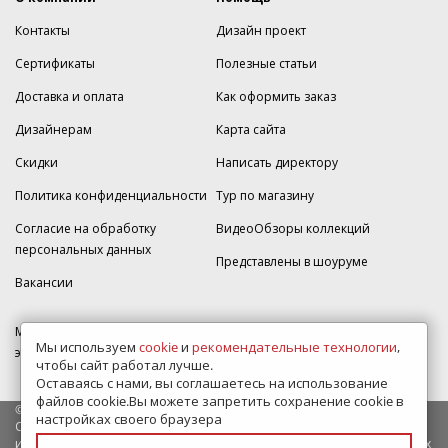
Контакты
Дизайн проект
Сертификаты
Полезные статьи
Доставка и оплата
Как оформить заказ
Дизайнерам
Карта сайта
Скидки
Написать директору
Политика конфиденциальности
Тур по магазину
Согласие на обработку
ВидеоОбзоры коллекций
персональных данных
Представлены в шоуруме
Вакансии
МКАД 2км внешняя сторона, д. 2, ТРЦ "Шоколад" (РИО) Реутов, -1
Мы используем
cookie
и
рекомендательные технологии
,
этаж, магазин Плитка-SDVK.
чтобы сайт работал лучше.
Оставаясь с нами, вы соглашаетесь на использование
файлов cookie.Вы можете запретить сохранение cookie в
© 2009—2026 г. Все права защищены
настройках своего браузера
Обращаем Ваше внимание на то, что данный интернет-сайт носит
исключительно информационный характер и ни при каких условиях