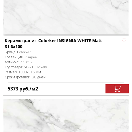
Керамогранит Colorker INSIGNIA WHITE Matt
31,6x100
Бренд:
Colorker
Коллекция:
Insignia
Артикул:
221652
Код товара:
SD-213325
-99
Размер:
1000x316 мм
Сроки доставки: 30 дней
5373
руб.
/м
2