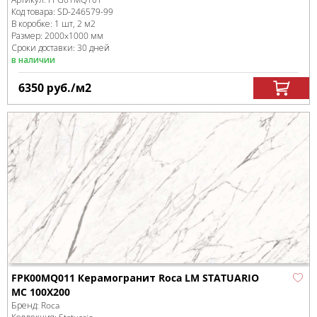
Код товара:
SD-246579
-99
В коробке
:
1 шт, 2 м
2
Размер:
2000x1000 мм
Сроки доставки: 30 дней
в наличии
6350
руб.
/м
2
FPK00MQ011 Керамогранит Roca LM STATUARIO
MC 100X200
Бренд:
Roca