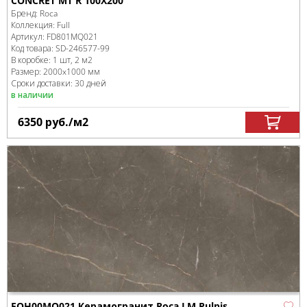
CONCRET MT R 100X200
Бренд:
Roca
Коллекция:
Full
Артикул:
FD801MQ021
Код товара:
SD-246577
-99
В коробке
:
1 шт, 2 м
2
Размер:
2000x1000 мм
Сроки доставки: 30 дней
в наличии
6350
руб.
/м
2
FOH00MQ021 Керамогранит Roca LM Pulpis