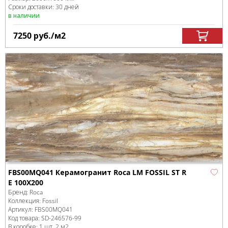
Сроки доставки: 30 дней
в наличии
7250
руб.
/м
2
FBS00MQ041 Керамогранит Roca LM FOSSIL ST R
E 100X200
Бренд:
Roca
Коллекция:
Fossil
Артикул:
FBS00MQ041
Код товара:
SD-246576
-99
В коробке
:
1 шт, 2 м
2