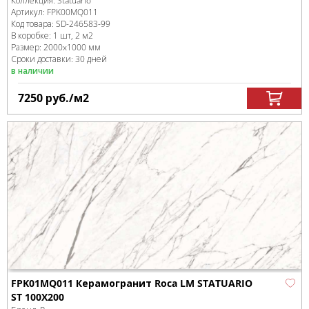
Коллекция:
Statuario
Артикул:
FPK00MQ011
Код товара:
SD-246583
-99
В коробке
:
1 шт, 2 м
2
Размер:
2000x1000 мм
Сроки доставки: 30 дней
в наличии
7250
руб.
/м
2
FPK01MQ011 Керамогранит Roca LM STATUARIO
ST 100X200