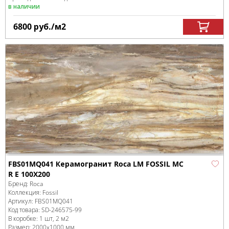
в наличии
6800
руб.
/м
2
FBS01MQ041 Керамогранит Roca LM FOSSIL MC
R E 100X200
Бренд:
Roca
Коллекция:
Fossil
Артикул:
FBS01MQ041
Код товара:
SD-246575
-99
В коробке
:
1 шт, 2 м
2
Размер:
2000x1000 мм