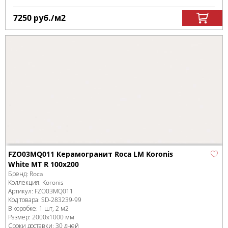
7250
руб.
/м
2
FZO03MQ011 Керамогранит Roca LM Koronis
White MT R 100x200
Бренд:
Roca
Коллекция:
Koronis
Артикул:
FZO03MQ011
Код товара:
SD-283239
-99
В коробке
:
1 шт, 2 м
2
Размер:
2000x1000 мм
Сроки доставки: 30 дней