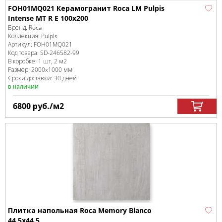
FOH01MQ021 Керамогранит Roca LM Pulpis
Intense MT R E 100x200
Бренд:
Roca
Коллекция:
Pulpis
Артикул:
FOH01MQ021
Код товара:
SD-246582
-99
В коробке
:
1 шт, 2 м
2
Размер:
2000x1000 мм
Сроки доставки: 30 дней
в наличии
6800
руб.
/м
2
Плитка напольная Roca Memory Blanco
44.5х44.5