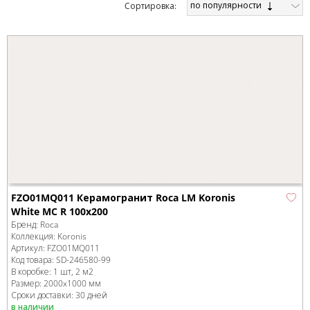
по популярности
Cортировка:
FZO01MQ011 Керамогранит Roca LM Koronis
White MC R 100x200
Бренд:
Roca
Коллекция:
Koronis
Артикул:
FZO01MQ011
Код товара:
SD-246580
-99
В коробке
:
1 шт, 2 м
2
Размер:
2000x1000 мм
Сроки доставки: 30 дней
в наличии