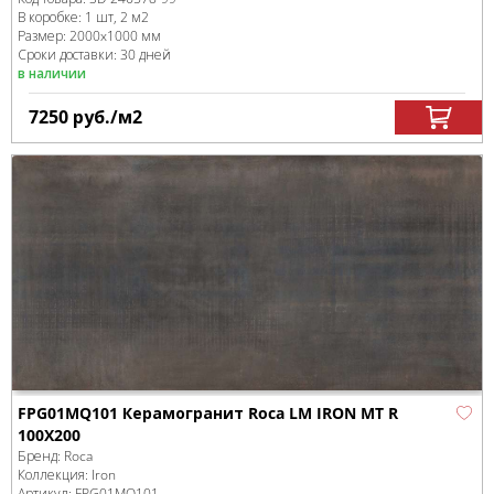
В коробке
:
1 шт, 2 м
2
Размер:
2000x1000 мм
Сроки доставки: 30 дней
в наличии
7250
руб.
/м
2
FPG01MQ101 Керамогранит Roca LM IRON MT R
100X200
Бренд:
Roca
Коллекция:
Iron
Артикул:
FPG01MQ101