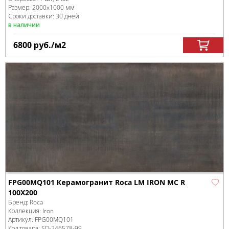
Размер:
2000x1000 мм
Сроки доставки: 30 дней
в наличии
6800
руб.
/м
2
FPG00MQ101 Керамогранит Roca LM IRON MC R
100X200
Бренд:
Roca
Коллекция:
Iron
Артикул:
FPG00MQ101
Код товара:
SD-246578
-99