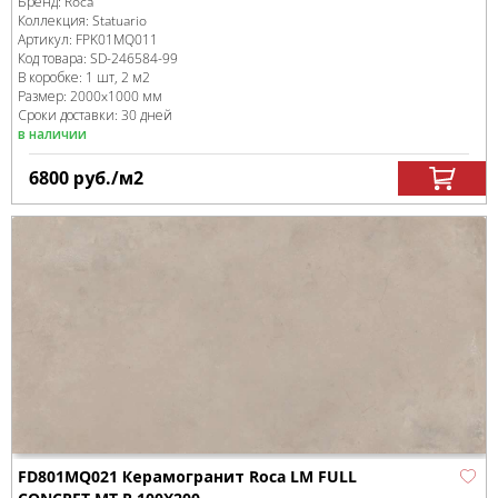
Бренд:
Roca
Коллекция:
Statuario
Артикул:
FPK01MQ011
Код товара:
SD-246584
-99
В коробке
:
1 шт, 2 м
2
Размер:
2000x1000 мм
Сроки доставки: 30 дней
в наличии
6800
руб.
/м
2
FD801MQ021 Керамогранит Roca LM FULL