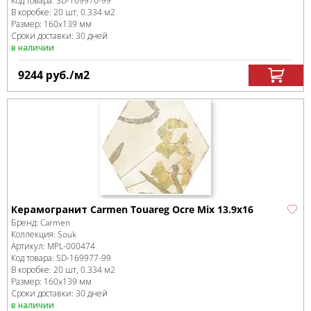
Код товара:
SD-169976
-99
В коробке
:
20 шт, 0.334 м
2
Размер:
160x139 мм
Сроки доставки: 30 дней
в наличии
9244
руб.
/м
2
Керамогранит Carmen Touareg Ocre Mix 13.9х16
Бренд:
Carmen
Коллекция:
Souk
Артикул:
MPL-000474
Код товара:
SD-169977
-99
В коробке
:
20 шт, 0.334 м
2
Размер:
160x139 мм
Сроки доставки: 30 дней
в наличии