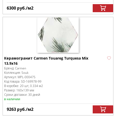
6300
руб.
/м
2
Керамогранит Carmen Touareg Turquesa Mix
13.9х16
Бренд:
Carmen
Коллекция:
Souk
Артикул:
MPL-000475
Код товара:
SD-169978
-99
В коробке
:
20 шт, 0.334 м
2
Размер:
160x139 мм
Сроки доставки: 30 дней
в наличии
9263
руб.
/м
2