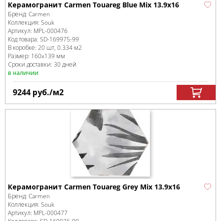
Керамогранит Carmen Touareg Blue Mix 13.9х16
Бренд:
Carmen
Коллекция:
Souk
Артикул:
MPL-000476
Код товара:
SD-169975
-99
В коробке
:
20 шт, 0.334 м
2
Размер:
160x139 мм
Сроки доставки: 30 дней
в наличии
9244
руб.
/м
2
Керамогранит Carmen Touareg Grey Mix 13.9х16
Бренд:
Carmen
Коллекция:
Souk
Артикул:
MPL-000477