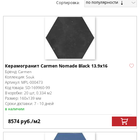
по популярности
Cортировка:
Керамогранит Carmen Nomade Black 13.9х16
Бренд:
Carmen
Коллекция:
Souk
Артикул:
MPL-000473
Код товара:
SD-169960
-99
В коробке
:
20 шт, 0.334 м
2
Размер:
160x139 мм
Сроки доставки: 7 - 10 дней
в наличии
8574
руб.
/м
2