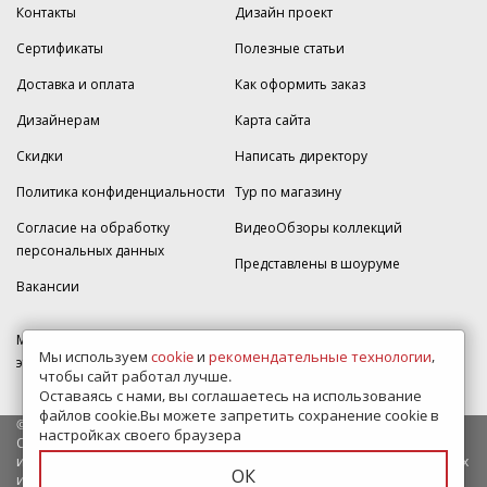
Контакты
Дизайн проект
Сертификаты
Полезные статьи
Доставка и оплата
Как оформить заказ
Дизайнерам
Карта сайта
Скидки
Написать директору
Политика конфиденциальности
Тур по магазину
Согласие на обработку
ВидеоОбзоры коллекций
персональных данных
Представлены в шоуруме
Вакансии
МКАД 2км внешняя сторона, д. 2, ТРЦ "Шоколад" (РИО) Реутов, -1
Мы используем
cookie
и
рекомендательные технологии
,
этаж, магазин Плитка-SDVK.
чтобы сайт работал лучше.
Оставаясь с нами, вы соглашаетесь на использование
файлов cookie.Вы можете запретить сохранение cookie в
© 2009—2026 г. Все права защищены
настройках своего браузера
Обращаем Ваше внимание на то, что данный интернет-сайт носит
исключительно информационный характер и ни при каких условиях
ОК
информационные материалы и цены, размещенные на сайте, не