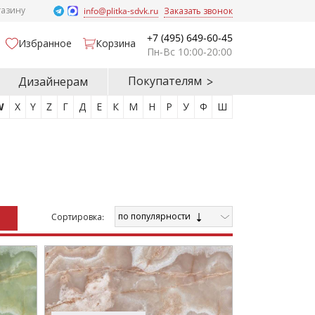
газину
info@plitka-sdvk.ru
Заказать звонок
+7 (495) 649-60-45
Избранное
Корзина
Пн-Вс 10:00-20:00
Покупателям
Дизайнерам
W
X
Y
Z
Г
Д
Е
К
М
Н
Р
У
Ф
Ш
по популярности
Cортировка: