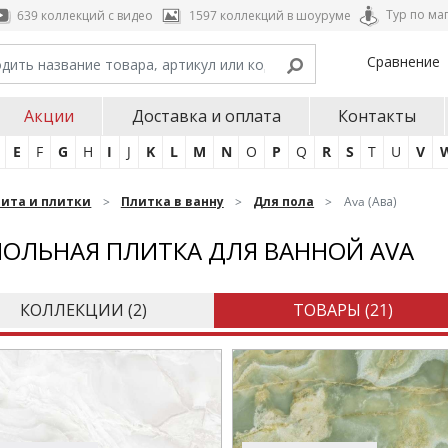
Тур по ма
639 коллекций с видео
1597 коллекций в шоуруме
Сравнение
Акции
Доставка и оплата
Контакты
E
F
G
H
I
J
K
L
M
N
O
P
Q
R
S
T
U
V
нита и плитки
Плитка в ванну
Для пола
Ava (Ава)
ОЛЬНАЯ ПЛИТКА ДЛЯ ВАННОЙ AVA
КОЛЛЕКЦИИ (
2
)
ТОВАРЫ (
21
)