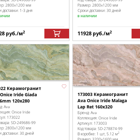
ер:
2800x1200 мм
Размер:
2800x1200 мм
 доставки: 1-3 дня
Сроки доставки: 30 дней
личии
в наличии
2
2
28
руб.
/м
11928
руб.
/м
022 Керамогранит
173003 Керамогранит
Onice Iride Giada
Ava Onice Iride Malaga
 6mm 120х280
Lap Ret 160x320
д:
Ava
екция:
Onice Iride
Бренд:
Ava
кул:
173022
Коллекция:
Onice Iride
овара:
SD-249686
-99
Артикул:
173003
ер:
2800x1200 мм
Код товара:
SD-278874
-99
и доставки: 30 дней
2
В коробке
:
1 шт, 5.12 м
Размер:
3200x1600 мм