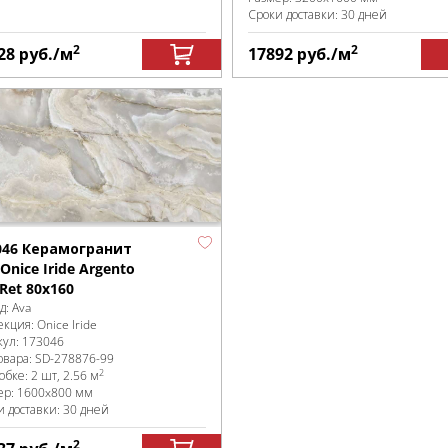
Сроки доставки: 30 дней
2
2
28
руб.
/м
17892
руб.
/м
046 Керамогранит
Onice Iride Argento
Ret 80x160
д:
Ava
екция:
Onice Iride
кул:
173046
овара:
SD-278876
-99
2
робке
:
2 шт, 2.56 м
ер:
1600x800 мм
и доставки: 30 дней
2