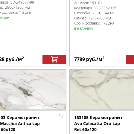
овара:
SD-249687
-99
Артикул:
163101
ер:
2800x1200 мм
Код товара:
SD-233629
-99
 доставки: 1-3 дня
2
В коробке
:
2 шт, 1.44 м
личии
Размер:
1200x600 мм
Сроки доставки: 1-3 дня
в наличии
2
2
28
руб.
/м
7799
руб.
/м
103 Керамогранит
163105 Керамогранит
Macchia Antica Lap
Ava Calacatta Oro Lap
 60х120
Ret 60x120