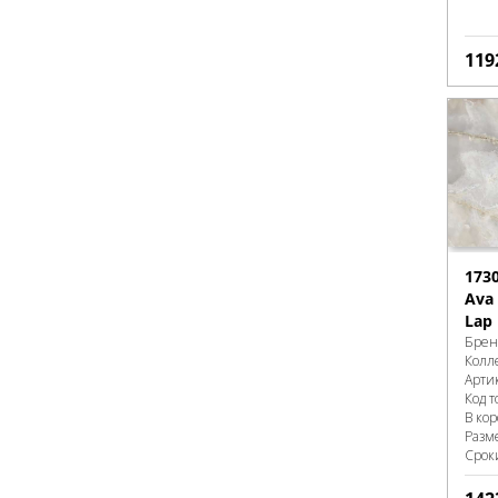
119
173
Ava 
Lap 
Брен
Колл
Арти
Код т
В ко
Разм
Срок