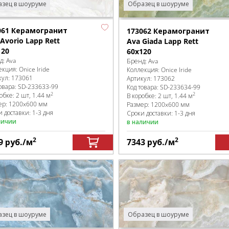
зец в шоуруме
Образец в шоуруме
061 Керамогранит
173062 Керамогранит
Avorio Lapp Rett
Ava Giada Lapp Rett
120
60x120
д:
Ava
Бренд:
Ava
екция:
Onice Iride
Коллекция:
Onice Iride
кул:
173061
Артикул:
173062
овара:
SD-233633
-99
Код товара:
SD-233634
-99
2
2
робке
:
2 шт, 1.44 м
В коробке
:
2 шт, 1.44 м
ер:
1200x600 мм
Размер:
1200x600 мм
 доставки: 1-3 дня
Сроки доставки: 1-3 дня
личии
в наличии
2
2
9
руб.
/м
7343
руб.
/м
зец в шоуруме
Образец в шоуруме