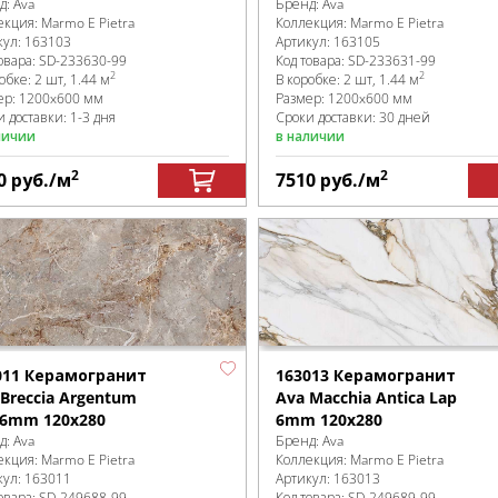
д:
Ava
Бренд:
Ava
екция:
Marmo E Pietra
Коллекция:
Marmo E Pietra
кул:
163103
Артикул:
163105
овара:
SD-233630
-99
Код товара:
SD-233631
-99
2
2
робке
:
2 шт, 1.44 м
В коробке
:
2 шт, 1.44 м
ер:
1200x600 мм
Размер:
1200x600 мм
 доставки: 1-3 дня
Сроки доставки: 30 дней
личии
в наличии
2
2
0
руб.
/м
7510
руб.
/м
011 Керамогранит
163013 Керамогранит
 Breccia Argentum
Ava Macchia Antica Lap
 6mm 120х280
6mm 120х280
д:
Ava
Бренд:
Ava
екция:
Marmo E Pietra
Коллекция:
Marmo E Pietra
кул:
163011
Артикул:
163013
овара:
SD-249688
-99
Код товара:
SD-249689
-99