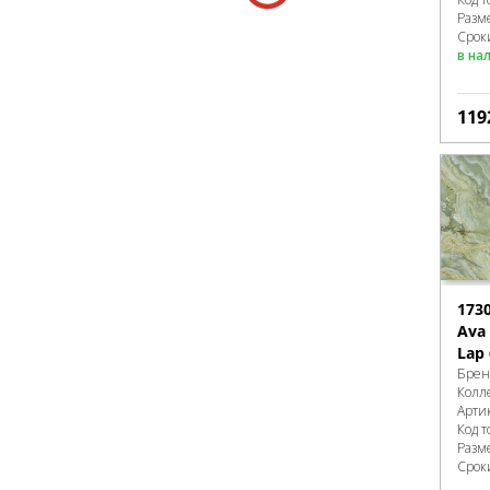
Разм
Сроки
в на
119
173
Ava 
Lap
Брен
Колл
Арти
Код т
Разм
Срок