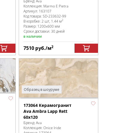
Бренд:
Ava
Коллекция:
Marmo E Pietra
Артикул:
163107
Код товара:
SD-233632
-99
2
В коробке
:
2 шт, 1.44 м
Размер:
1200x600 мм
Сроки доставки: 30 дней
в наличии
2
7510
руб.
/м
Образец в шоуруме
173064 Керамогранит
Ava Ambra Lapp Rett
60x120
Бренд:
Ava
Коллекция:
Onice Iride
Артикул:
173064