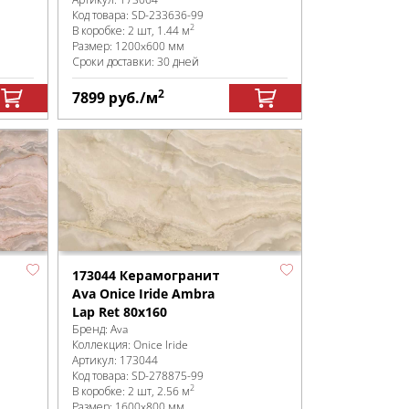
Код товара:
SD-233636
-99
2
В коробке
:
2 шт, 1.44 м
Размер:
1200x600 мм
Сроки доставки: 30 дней
2
7899
руб.
/м
173044 Керамогранит
Ava Onice Iride Ambra
Lap Ret 80x160
Бренд:
Ava
Коллекция:
Onice Iride
Артикул:
173044
Код товара:
SD-278875
-99
2
В коробке
:
2 шт, 2.56 м
Размер:
1600x800 мм