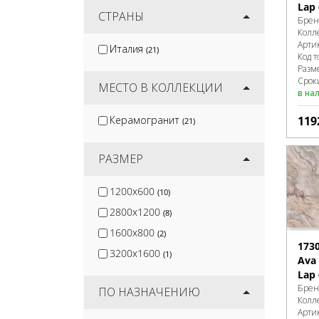
Lap
Gracia Ceramica
СТРАНЫ
(90)
Брен
Колл
Керлайф
(39)
Арти
Италия
(21)
Lb-Ceramics
Код т
(45)
Разм
Ceramica Classic
(14)
Сроки
МЕСТО В КОЛЛЕКЦИИ
в на
119
Керамогранит
(21)
РАЗМЕР
1200x600
(10)
2800x1200
(8)
1600x800
(2)
173
3200x1600
(1)
Ava 
Lap
Брен
ПО НАЗНАЧЕНИЮ
Колл
Арти