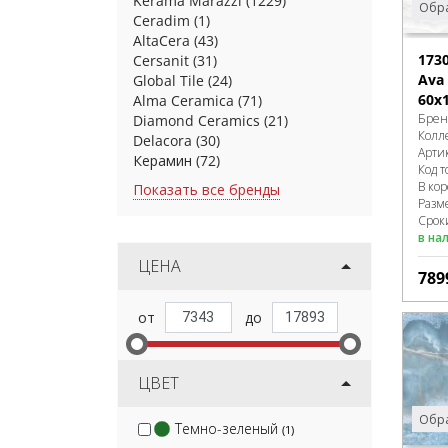
Kerama Marazzi
(1229)
Обра
Ceradim
(1)
AltaCera
(43)
173
Cersanit
(31)
Ava 
Global Tile
(24)
60x
Alma Ceramica
(71)
Брен
Diamond Ceramics
(21)
Колл
Delacora
(30)
Арти
Керамин
(72)
Код т
В ко
Показать все бренды
Разм
Сроки
в на
ЦЕНА
789
ЦВЕТ
Обра
Темно-зеленый
(1)