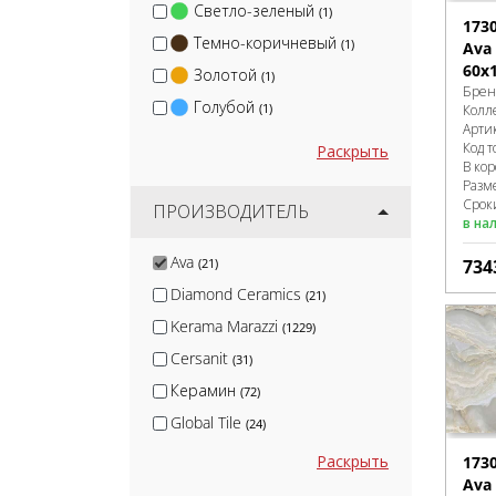
Светло-зеленый
(1)
173
Темно-коричневый
(1)
Ava 
60x
Золотой
(1)
Брен
Голубой
(1)
Колл
Арти
Код т
Раскрыть
В ко
Разм
Срок
ПРОИЗВОДИТЕЛЬ
в на
Ava
(21)
734
Diamond Ceramics
(21)
Kerama Marazzi
(1229)
Cersanit
(31)
Керамин
(72)
Global Tile
(24)
Velsaa
(29)
Раскрыть
173
Ava 
Keratile
(3)