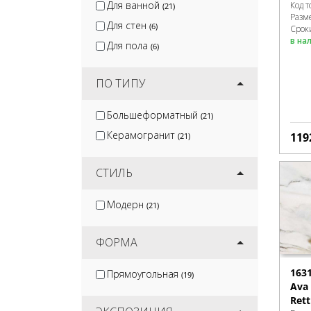
Для ванной
Код т
(21)
Разм
Для стен
(6)
Сроки
в на
Для пола
(6)
ПО ТИПУ
Большеформатный
(21)
Керамогранит
119
(21)
СТИЛЬ
Модерн
(21)
ФОРМА
163
Прямоугольная
(19)
Ava 
Rett