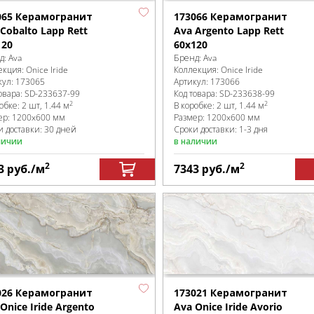
065 Керамогранит
173066 Керамогранит
Cobalto Lapp Rett
Ava Argento Lapp Rett
120
60x120
д:
Ava
Бренд:
Ava
екция:
Onice Iride
Коллекция:
Onice Iride
кул:
173065
Артикул:
173066
овара:
SD-233637
-99
Код товара:
SD-233638
-99
2
2
робке
:
2 шт, 1.44 м
В коробке
:
2 шт, 1.44 м
ер:
1200x600 мм
Размер:
1200x600 мм
и доставки: 30 дней
Сроки доставки: 1-3 дня
личии
в наличии
2
2
3
руб.
/м
7343
руб.
/м
026 Керамогранит
173021 Керамогранит
Onice Iride Argento
Ava Onice Iride Avorio