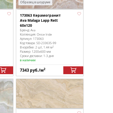
Образец в шоуруме
173063 Керамогранит
Ava Malaga Lapp Rett
60x120
Бренд:
Ava
Коллекция:
Onice Iride
Артикул:
173063
Код товара:
SD-233635
-99
2
В коробке
:
2 шт, 1.44 м
Размер:
1200x600 мм
Сроки доставки: 1-3 дня
в наличии
2
7343
руб.
/м