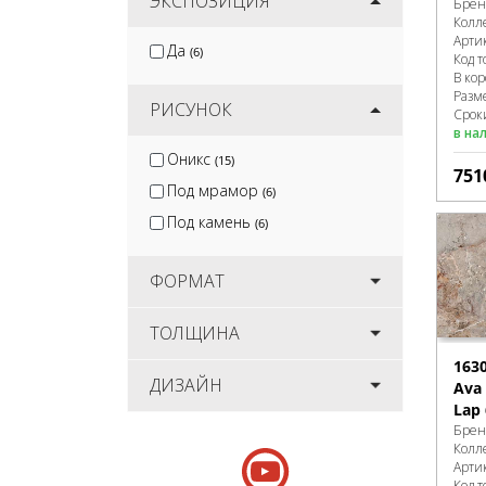
ЭКСПОЗИЦИЯ
Брен
Колл
Арти
Да
(6)
Код т
В ко
Разм
РИСУНОК
Сроки
в на
Оникс
(15)
751
Под мрамор
(6)
Под камень
(6)
ФОРМАТ
ТОЛЩИНА
163
ДИЗАЙН
Ava
Lap
Брен
Колл
Арти
Код т