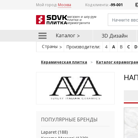
Мой город:
Москва
Код клиента:
-99-001
магазин и шоу-рум
плитки и
керамогранита
Каталог
3D Дизайн
Страны
Производители:
4
A
B
C
D
Керамическая плитка
Каталог керамогра
НАП
ПОПУЛЯРНЫЕ БРЕНДЫ
Laparet
(188)