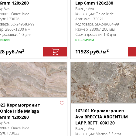
 6mm 120х280
Lap 6mm 120х280
д:
Ava
Бренд:
Ava
екция:
Onice Iride
Коллекция:
Onice Iride
кул:
173026
Артикул:
173021
овара:
SD-249683
-99
Код товара:
SD-249684
-99
ер:
2800x1200 мм
Размер:
2800x1200 мм
 доставки: 1-3 дня
Сроки доставки: 1-3 дня
личии
в наличии
2
2
28
руб.
/м
11928
руб.
/м
023 Керамогранит
163101 Керамогранит
Onice Iride Malaga
Ava BRECCIA ARGENTUM
 6mm 120х280
LAPP.RETT. 60X120
д:
Ava
екция:
Onice Iride
Бренд:
Ava
кул:
173023
Коллекция:
Marmo E Pietra