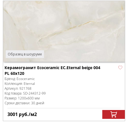
Образец в шоуруме
Керамогранит Ecoceramic EC.Eternal beige 004
PL 60x120
Бренд:
Ecoceramic
Коллекция:
Eternal
Артикул:
921768
Код товара:
SD-244312
-99
Размер:
1200x600 мм
Сроки доставки: 30 дней
3001
руб.
/м
2