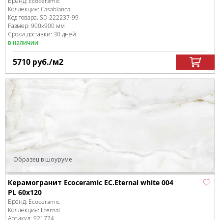
Бренд:
Ecoceramic
Коллекция:
Casablanca
Код товара:
SD-222237
-99
Размер:
900x900 мм
Сроки доставки: 30 дней
в наличии
5710
руб.
/м
2
Образец в шоуруме
Керамогранит Ecoceramic EC.Eternal white 004
PL 60x120
Бренд:
Ecoceramic
Коллекция:
Eternal
Артикул:
921774