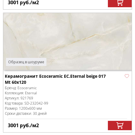
3001
руб.
/м
2
Образец в шоуруме
Керамогранит Ecoceramic EC.Eternal beige 017
Mt 60x120
Бренд:
Ecoceramic
Коллекция:
Eternal
Артикул:
921769
Код товара:
SD-232042
-99
Размер:
1200x600 мм
Сроки доставки: 30 дней
3001
руб.
/м
2