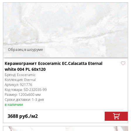
Образец в шоуруме
Керамогранит Ecoceramic EC.Calacatta Eternal
white 004 PL 60x120
Бренд:
Ecoceramic
Коллекция:
Eternal
Артикул:
921776
Код товара:
SD-232035
-99
Размер:
1200x600 мм
Сроки доставки: 1-3 дня
в наличии
3688
руб.
/м
2