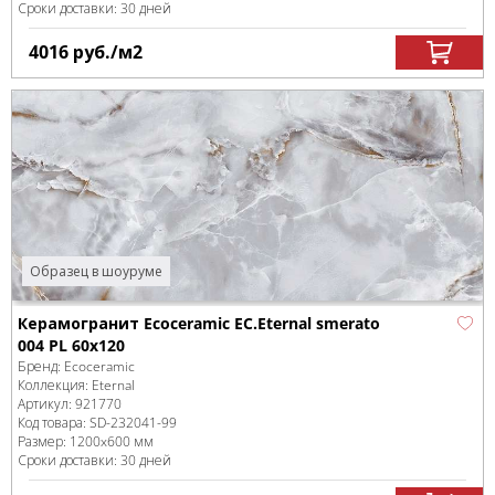
Сроки доставки: 30 дней
4016
руб.
/м
2
Образец в шоуруме
Керамогранит Ecoceramic EC.Eternal smerato
004 PL 60x120
Бренд:
Ecoceramic
Коллекция:
Eternal
Артикул:
921770
Код товара:
SD-232041
-99
Размер:
1200x600 мм
Сроки доставки: 30 дней