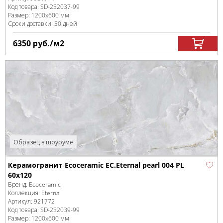
Код товара:
SD-232037
-99
Размер:
1200x600 мм
Сроки доставки: 30 дней
6350
руб.
/м
2
Образец в шоуруме
Керамогранит Ecoceramic EC.Eternal pearl 004 PL
60x120
Бренд:
Ecoceramic
Коллекция:
Eternal
Артикул:
921772
Код товара:
SD-232039
-99
Размер:
1200x600 мм