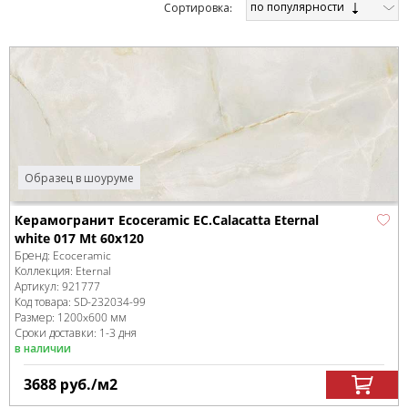
по популярности
Cортировка:
Образец в шоуруме
Керамогранит Ecoceramic EC.Calacatta Eternal
white 017 Mt 60x120
Бренд:
Ecoceramic
Коллекция:
Eternal
Артикул:
921777
Код товара:
SD-232034
-99
Размер:
1200x600 мм
Сроки доставки: 1-3 дня
в наличии
3688
руб.
/м
2