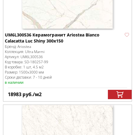
UM6L300536 Керамогранит Ariostea Bianco
Calacatta Luc Shiny 300x150
Бренд:
Ariostea
Коллекция:
Ultra Marmi
Артикул:
UM6L300536
Код товара:
SD-180257
-99
В коробке
:
1 шт, 4.5 м
2
Размер:
1500x3000 мм
Сроки доставки: 7 - 10 дней
в наличии
18983
руб.
/м
2