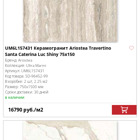
UM6L157431 Керамогранит Ariostea Travertino
Santa Caterina Luc Shiny 75x150
Бренд:
Ariostea
Коллекция:
Ultra Marmi
Артикул:
UM6L157431
Код товара:
SD-96452
-99
В коробке
:
2 шт, 2.25 м
2
Размер:
750x1500 мм
Сроки доставки: 30 дней
в наличии
16790
руб.
/м
2