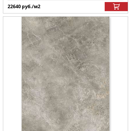
22640
руб.
/м
2