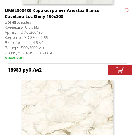
UM6L300480 Керамогранит Ariostea Bianco
Covelano Luc Shiny 150x300
Бренд:
Ariostea
Коллекция:
Ultra Marmi
Артикул:
UM6L300480
Код товара:
SD-226666
-99
В коробке
:
1 шт, 4.5 м
2
Размер:
1500x3000 мм
Сроки доставки: 7 - 10 дней
в наличии
18983
руб.
/м
2