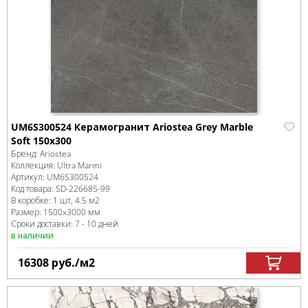
UM6S300524 Керамогранит Ariostea Grey Marble
Soft 150x300
Бренд:
Ariostea
Коллекция:
Ultra Marmi
Артикул:
UM6S300524
Код товара:
SD-226685
-99
В коробке
:
1 шт, 4.5 м
2
Размер:
1500x3000 мм
Сроки доставки: 7 - 10 дней
в наличии
16308
руб.
/м
2