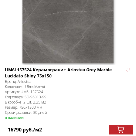
UM6L157524 Керамогранит Ariostea Grey Marble
Lucidato Shiny 75x150
Бренд:
Ariostea
Коллекция:
Ultra Marmi
Артикул:
UM6L157524
Код товара:
SD-96313
-99
В коробке
:
2 шт, 2.25 м
2
Размер:
750x1500 мм
Сроки доставки: 30 дней
в наличии
16790
руб.
/м
2