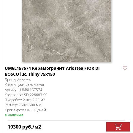
UM6L157574 Керамогранит Ariostea FIOR DI
BOSCO luc. shiny 75x150
Бренд:
Ariostea
Коллекция:
Ultra Marmi
Артикул:
UM6L157574
Код товара:
SD-226683
-99
В коробке
:
2 шт, 2.25 м
2
Размер:
750x1500 мм
Сроки доставки: 30 дней
в наличии
19300
руб.
/м
2