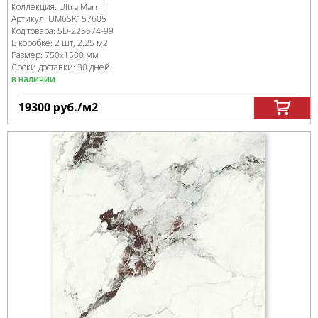
Коллекция:
Ultra Marmi
Артикул:
UM6SK157605
Код товара:
SD-226674
-99
В коробке
:
2 шт, 2.25 м
2
Размер:
750x1500 мм
Сроки доставки: 30 дней
в наличии
19300
руб.
/м
2