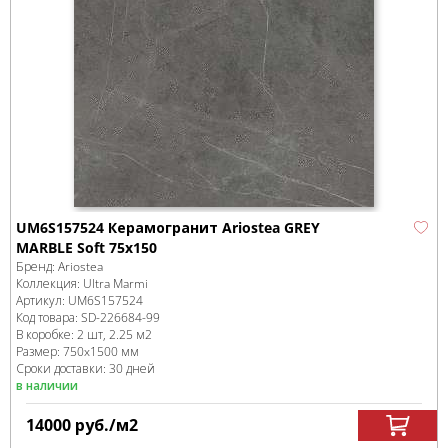
UM6S157524 Керамогранит Ariostea GREY
MARBLE Soft 75x150
Бренд:
Ariostea
Коллекция:
Ultra Marmi
Артикул:
UM6S157524
Код товара:
SD-226684
-99
В коробке
:
2 шт, 2.25 м
2
Размер:
750x1500 мм
Сроки доставки: 30 дней
в наличии
14000
руб.
/м
2