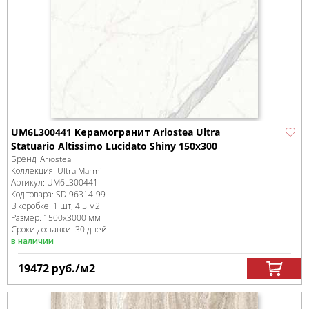
UM6L300441 Керамогранит Ariostea Ultra
Statuario Altissimo Lucidato Shiny 150x300
Бренд:
Ariostea
Коллекция:
Ultra Marmi
Артикул:
UM6L300441
Код товара:
SD-96314
-99
В коробке
:
1 шт, 4.5 м
2
Размер:
1500x3000 мм
Сроки доставки: 30 дней
в наличии
19472
руб.
/м
2