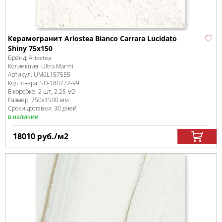
Керамогранит Ariostea Bianco Carrara Lucidato
Shiny 75x150
Бренд:
Ariostea
Коллекция:
Ultra Marmi
Артикул:
UM6L157555
Код товара:
SD-180272
-99
В коробке
:
2 шт, 2.25 м
2
Размер:
750x1500 мм
Сроки доставки: 30 дней
в наличии
18010
руб.
/м
2