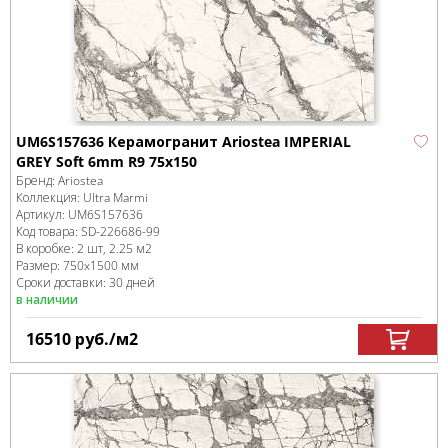
UM6S157636 Керамогранит Ariostea IMPERIAL
GREY Soft 6mm R9 75х150
Бренд:
Ariostea
Коллекция:
Ultra Marmi
Артикул:
UM6S157636
Код товара:
SD-226686
-99
В коробке
:
2 шт, 2.25 м
2
Размер:
750x1500 мм
Сроки доставки: 30 дней
в наличии
16510
руб.
/м
2