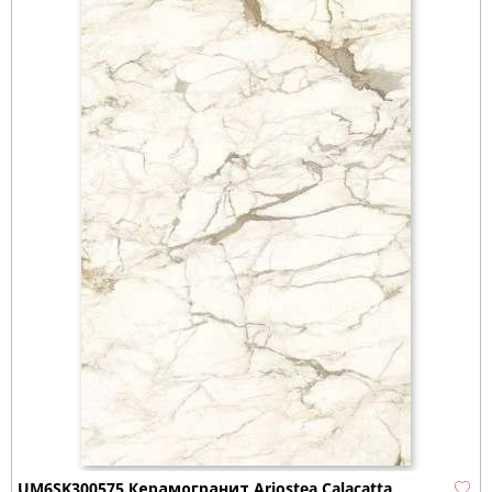
UM6SK300575 Керамогранит Ariostea Calacatta