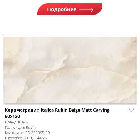
Керамогранит Italica Rubin Beige Matt Carving
60х120
Бренд:
Italica
Коллекция:
Rubin
Код товара:
SD-235395
-99
В коробке
:
2 шт, 1.44 м
2