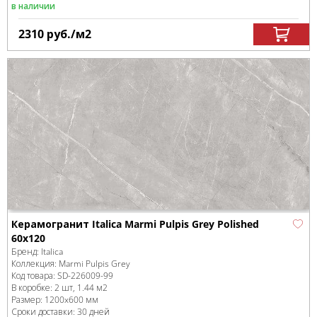
в наличии
2310
руб.
/м
2
Керамогранит Italica Marmi Pulpis Grey Polished
60х120
Бренд:
Italica
Коллекция:
Marmi Pulpis Grey
Код товара:
SD-226009
-99
В коробке
:
2 шт, 1.44 м
2
Размер:
1200x600 мм
Сроки доставки: 30 дней