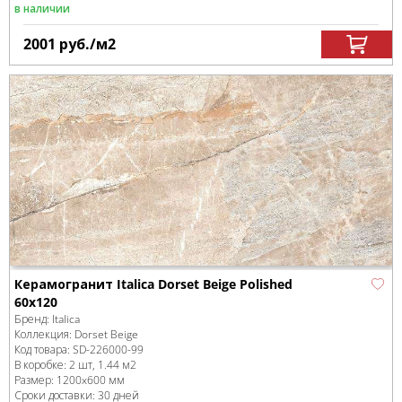
в наличии
2001
руб.
/м
2
Керамогранит Italica Dorset Beige Polished
60х120
Бренд:
Italica
Коллекция:
Dorset Beige
Код товара:
SD-226000
-99
В коробке
:
2 шт, 1.44 м
2
Размер:
1200x600 мм
Сроки доставки: 30 дней