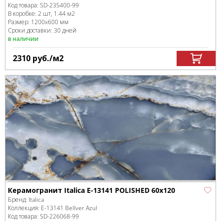
Код товара:
SD-235400
-99
В коробке
:
2 шт, 1.44 м
2
Размер:
1200x600 мм
Сроки доставки: 30 дней
в наличии
2310
руб.
/м
2
Керамогранит Italica E-13141 POLISHED 60x120
Бренд:
Italica
Коллекция:
E-13141 Bellver Azul
Код товара:
SD-226068
-99