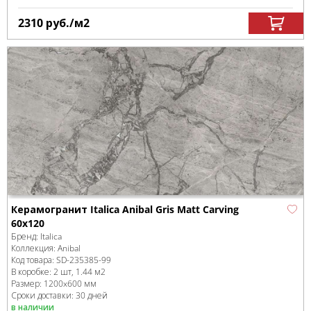
2310
руб.
/м
2
Керамогранит Italica Anibal Gris Matt Carving
60х120
Бренд:
Italica
Коллекция:
Anibal
Код товара:
SD-235385
-99
В коробке
:
2 шт, 1.44 м
2
Размер:
1200x600 мм
Сроки доставки: 30 дней
в наличии