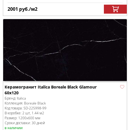
2001
руб.
/м
2
Керамогранит Italica Boreale Black Glamour
60х120
Бренд:
Italica
Коллекция:
Boreale Black
Код товара:
SD-225998
-99
В коробке
:
2 шт, 1.44 м
2
Размер:
1200x600 мм
Сроки доставки: 30 дней
в наличии