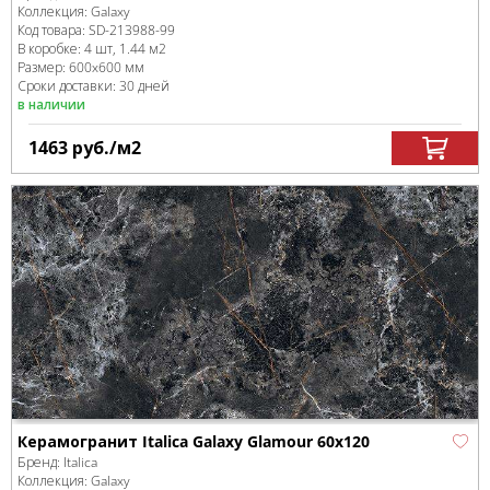
Коллекция:
Galaxy
Код товара:
SD-213988
-99
В коробке
:
4 шт, 1.44 м
2
Размер:
600x600 мм
Сроки доставки: 30 дней
в наличии
1463
руб.
/м
2
Керамогранит Italica Galaxy Glamour 60х120
Бренд:
Italica
Коллекция:
Galaxy