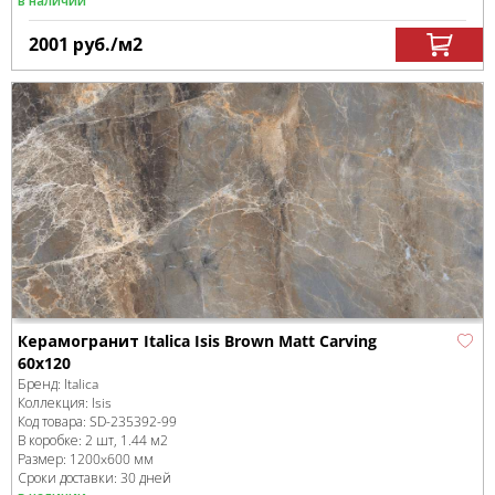
в наличии
2001
руб.
/м
2
Керамогранит Italica Isis Brown Matt Carving
60х120
Бренд:
Italica
Коллекция:
Isis
Код товара:
SD-235392
-99
В коробке
:
2 шт, 1.44 м
2
Размер:
1200x600 мм
Сроки доставки: 30 дней