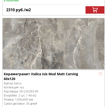
в наличии
2310
руб.
/м
2
Керамогранит Italica Isis Mud Matt Carving
60х120
Бренд:
Italica
Коллекция:
Isis
Код товара:
SD-235393
-99
В коробке
:
2 шт, 1.44 м
2
Размер:
1200x600 мм
Сроки доставки: 30 дней