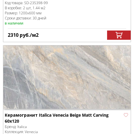
Код товара:
SD-235398
-99
В коробке
:
2 шт, 1.44 м
2
Размер:
1200x600 мм
Сроки доставки: 30 дней
в наличии
2310
руб.
/м
2
Керамогранит Italica Venecia Beige Matt Carving
60х120
Бренд:
Italica
Коллекция:
Venecia