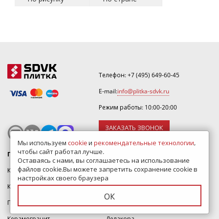
Телефон:
+7 (495) 649-60-45
E-mail:
info@plitka-sdvk.ru
Режим работы: 10:00-20:00
ЗАКАЗАТЬ ЗВОНОК
Мы используем
cookie
и
рекомендательные технологии
,
чтобы сайт работал лучше.
Плитки
Бренды
Оставаясь с нами, вы соглашаетесь на использование
файлов cookie.Вы можете запретить сохранение cookie в
Каталог плитки
Kerama Marazzi
настройках своего браузера
Керамическая плитка
Italon
ОК
Плитка для ванной
Laparet
Керамогранит
Делакора