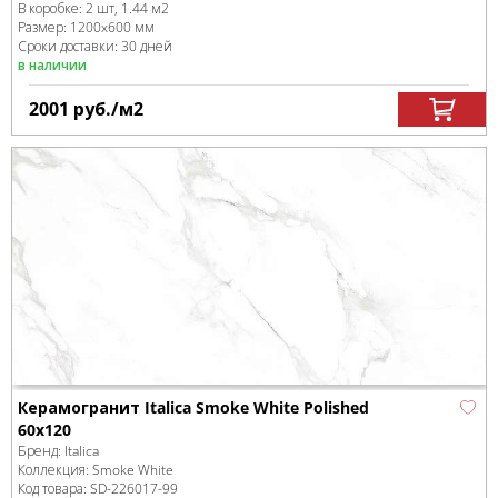
В коробке
:
2 шт, 1.44 м
2
Размер:
1200x600 мм
Сроки доставки: 30 дней
в наличии
2001
руб.
/м
2
Керамогранит Italica Smoke White Polished
60х120
Бренд:
Italica
Коллекция:
Smoke White
Код товара:
SD-226017
-99