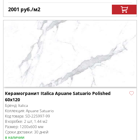
2001
руб.
/м
2
Керамогранит Italica Apuane Satuario Polished
60х120
Бренд:
Italica
Коллекция:
Apuane Satuario
Код товара:
SD-225997
-99
В коробке
:
2 шт, 1.44 м
2
Размер:
1200x600 мм
Сроки доставки: 30 дней
в наличии