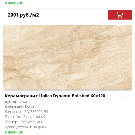
в наличии
2001
руб.
/м
2
Керамогранит Italica Dynamo Polished 60х120
Бренд:
Italica
Коллекция:
Dynamo
Код товара:
SD-226001
-99
В коробке
:
2 шт, 1.44 м
2
Размер:
1200x600 мм
Сроки доставки: 30 дней
в наличии