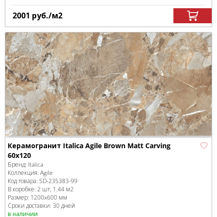
2001
руб.
/м
2
Керамогранит Italica Agile Brown Matt Carving
60х120
Бренд:
Italica
Коллекция:
Agile
Код товара:
SD-235383
-99
В коробке
:
2 шт, 1.44 м
2
Размер:
1200x600 мм
Сроки доставки: 30 дней
в наличии