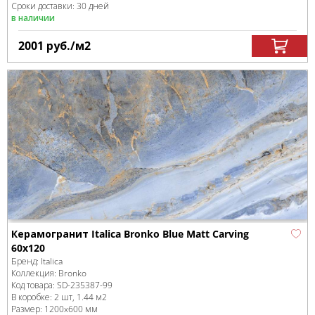
Сроки доставки: 30 дней
в наличии
2001
руб.
/м
2
Керамогранит Italica Bronko Blue Matt Carving
60х120
Бренд:
Italica
Коллекция:
Bronko
Код товара:
SD-235387
-99
В коробке
:
2 шт, 1.44 м
2
Размер:
1200x600 мм