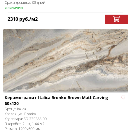
Сроки доставки: 30 дней
в наличии
2310
руб.
/м
2
Керамогранит Italica Bronko Brown Matt Carving
60х120
Бренд:
Italica
Коллекция:
Bronko
Код товара:
SD-235388
-99
В коробке
:
2 шт, 1.44 м
2
Размер:
1200x600 мм