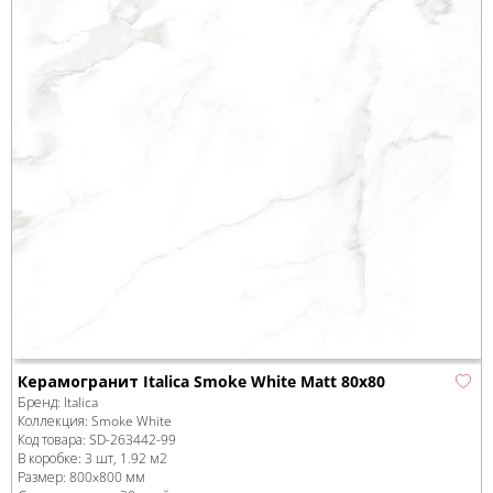
Керамогранит Italica Smoke White Matt 80x80
Бренд:
Italica
Коллекция:
Smoke White
Код товара:
SD-263442
-99
В коробке
:
3 шт, 1.92 м
2
Размер:
800x800 мм