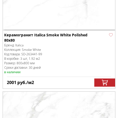
Керамогранит Italica Smoke White Polished
80x80
Бренд:
Italica
Коллекция:
Smoke White
Код товара:
SD-263441
-99
В коробке
:
3 шт, 1.92 м
2
Размер:
800x800 мм
Сроки доставки: 30 дней
в наличии
2001
руб.
/м
2