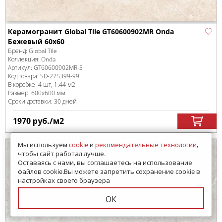
Керамогранит Global Tile GT60600902MR Onda
Бежевый 60x60
Бренд:
Global Tile
Коллекция:
Onda
Артикул:
GT60600902MR-3
Код товара:
SD-275399
-99
В коробке
:
4 шт, 1.44 м
2
Размер:
600x600 мм
Сроки доставки: 30 дней
1970
руб.
/м
2
Мы используем
cookie
и
рекомендательные технологии
,
чтобы сайт работал лучше.
Оставаясь с нами, вы соглашаетесь на использование
файлов cookie.Вы можете запретить сохранение cookie в
настройках своего браузера
ОК