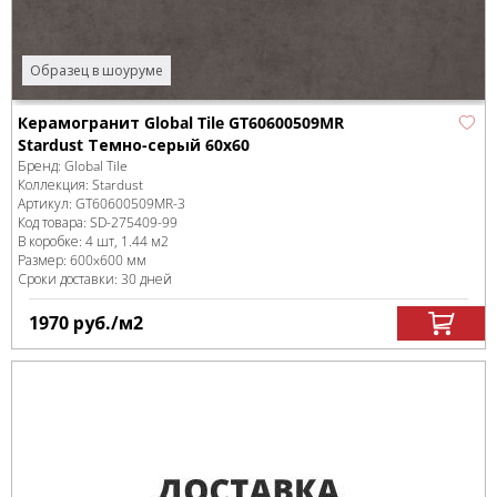
Образец в шоуруме
Керамогранит Global Tile GT60600509MR
Stardust Темно-серый 60x60
Бренд:
Global Tile
Коллекция:
Stardust
Артикул:
GT60600509MR-3
Код товара:
SD-275409
-99
В коробке
:
4 шт, 1.44 м
2
Размер:
600x600 мм
Сроки доставки: 30 дней
1970
руб.
/м
2