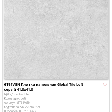
GT61VGN Плитка напольная Global Tile Loft
серый 41.8x41.8
Бренд:
Global Tile
Коллекция:
Loft
Артикул:
GT61VGN
Код товара:
SD-220940
-99
В коробке
:
8 шт, 1.4 м
2