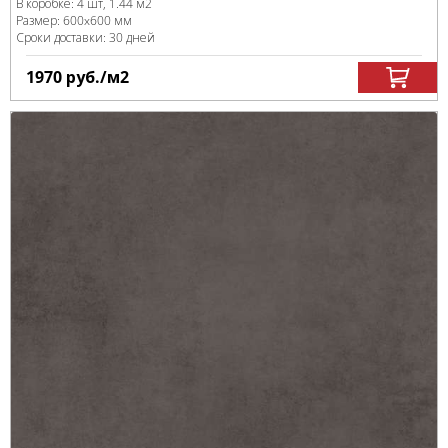
В коробке
:
4 шт, 1.44 м
2
Размер:
600x600 мм
Сроки доставки: 30 дней
1970
руб.
/м
2