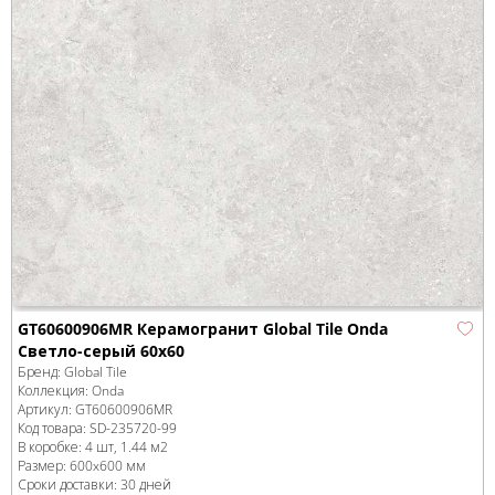
GT60600906MR Керамогранит Global Tile Onda
Светло-серый 60x60
Бренд:
Global Tile
Коллекция:
Onda
Артикул:
GT60600906MR
Код товара:
SD-235720
-99
В коробке
:
4 шт, 1.44 м
2
Размер:
600x600 мм
Сроки доставки: 30 дней