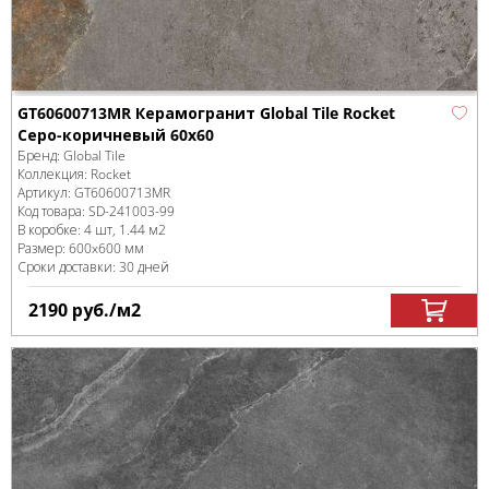
GT60600713MR Керамогранит Global Tile Rocket
Серо-коричневый 60x60
Бренд:
Global Tile
Коллекция:
Rocket
Артикул:
GT60600713MR
Код товара:
SD-241003
-99
В коробке
:
4 шт, 1.44 м
2
Размер:
600x600 мм
Сроки доставки: 30 дней
2190
руб.
/м
2