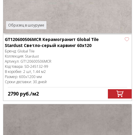
Образец в шоуруме
GT120600506MCR Керамогранит Global Tile
Stardust Светло-серый карвинг 60x120
Бренд:
Global Tile
Коллекция:
Stardust
Артикул:
GT120600506MCR
Код товара:
SD-245132
-99
В коробке
:
2 шт, 1.44 м
2
Размер:
600x1200 мм
Сроки доставки: 30 дней
2790
руб.
/м
2