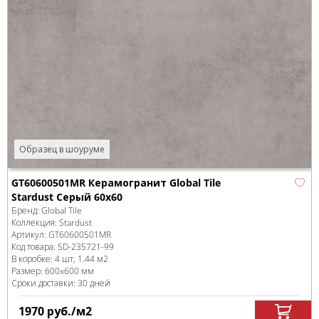
Образец в шоуруме
GT60600501MR Керамогранит Global Tile
Stardust Серый 60x60
Бренд:
Global Tile
Коллекция:
Stardust
Артикул:
GT60600501MR
Код товара:
SD-235721
-99
В коробке
:
4 шт, 1.44 м
2
Размер:
600x600 мм
Сроки доставки: 30 дней
1970
руб.
/м
2