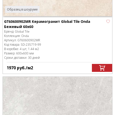
Образец в шоуруме
GT60600902MR Керамогранит Global Tile Onda
Бежевый 60x60
Бренд:
Global Tile
Коллекция:
Onda
Артикул:
GT60600902MR
Код товара:
SD-235719
-99
В коробке
:
4 шт, 1.44 м
2
Размер:
600x600 мм
Сроки доставки: 30 дней
1970
руб.
/м
2