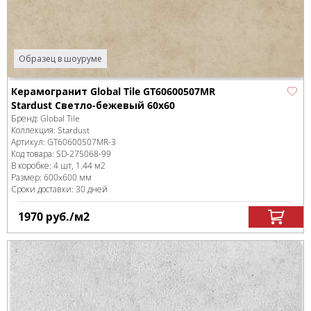
Образец в шоуруме
Керамогранит Global Tile GT60600507MR
Stardust Светло-бежевый 60x60
Бренд:
Global Tile
Коллекция:
Stardust
Артикул:
GT60600507MR-3
Код товара:
SD-275068
-99
В коробке
:
4 шт, 1.44 м
2
Размер:
600x600 мм
Сроки доставки: 30 дней
1970
руб.
/м
2