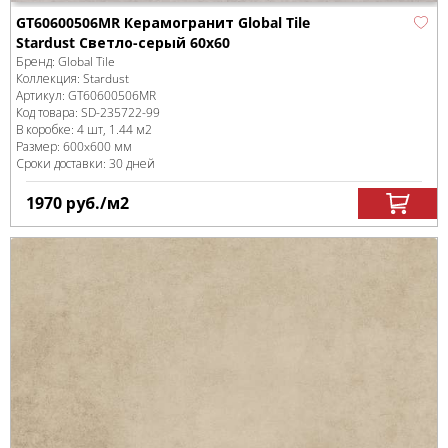
GT60600506MR Керамогранит Global Tile
Stardust Светло-серый 60x60
Бренд:
Global Tile
Коллекция:
Stardust
Артикул:
GT60600506MR
Код товара:
SD-235722
-99
В коробке
:
4 шт, 1.44 м
2
Размер:
600x600 мм
Сроки доставки: 30 дней
1970
руб.
/м
2