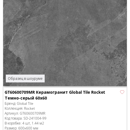
Образец в шоуруме
GT60600709MR Керамогранит Global Tile Rocket
Темно-серый 60x60
Бренд:
Global Tile
Коллекция:
Rocket
Артикул:
GT60600709MR
Код товара:
SD-241004
-99
В коробке
:
4 шт, 1.44 м
2
Размер:
600x600 мм