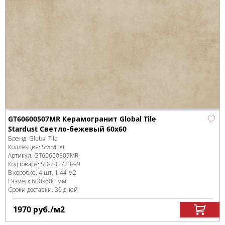
GT60600507MR Керамогранит Global Tile
Stardust Светло-бежевый 60x60
Бренд:
Global Tile
Коллекция:
Stardust
Артикул:
GT60600507MR
Код товара:
SD-235723
-99
В коробке
:
4 шт, 1.44 м
2
Размер:
600x600 мм
Сроки доставки: 30 дней
1970
руб.
/м
2