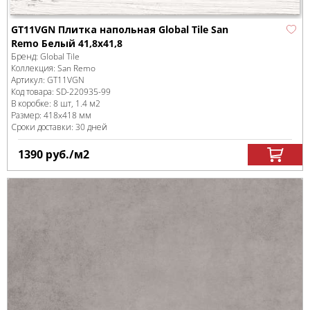
GT11VGN Плитка напольная Global Tile San
Remo Белый 41,8x41,8
Бренд:
Global Tile
Коллекция:
San Remo
Артикул:
GT11VGN
Код товара:
SD-220935
-99
В коробке
:
8 шт, 1.4 м
2
Размер:
418x418 мм
Сроки доставки: 30 дней
1390
руб.
/м
2