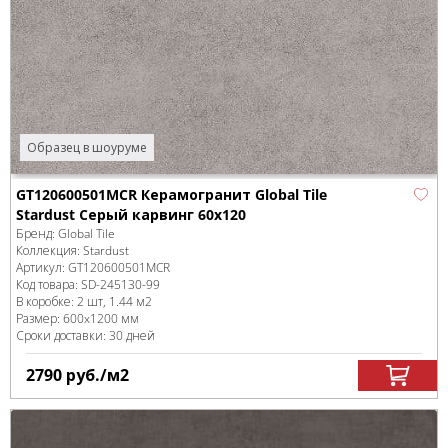
Образец в шоуруме
GT120600501MCR Керамогранит Global Tile
Stardust Серый карвинг 60x120
Бренд:
Global Tile
Коллекция:
Stardust
Артикул:
GT120600501MCR
Код товара:
SD-245130
-99
В коробке
:
2 шт, 1.44 м
2
Размер:
600x1200 мм
Сроки доставки: 30 дней
2790
руб.
/м
2