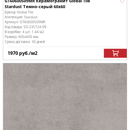
GT60600509MR Керамогранит Global Tile
Stardust Темно-серый 60x60
Бренд:
Global Tile
Коллекция:
Stardust
Артикул:
GT60600509MR
Код товара:
SD-235724
-99
В коробке
:
4 шт, 1.44 м
2
Размер:
600x600 мм
Сроки доставки: 30 дней
1970
руб.
/м
2