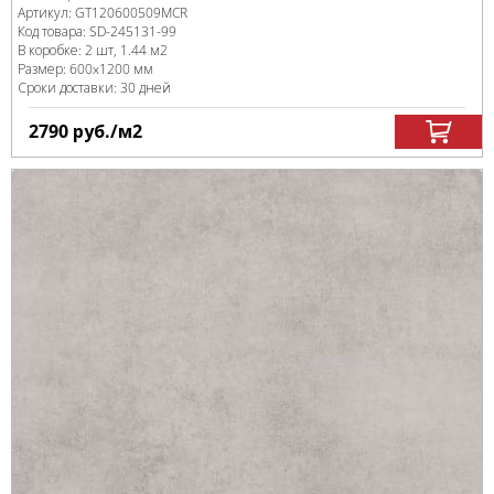
Артикул:
GT120600509MCR
Код товара:
SD-245131
-99
В коробке
:
2 шт, 1.44 м
2
Размер:
600x1200 мм
Сроки доставки: 30 дней
2790
руб.
/м
2