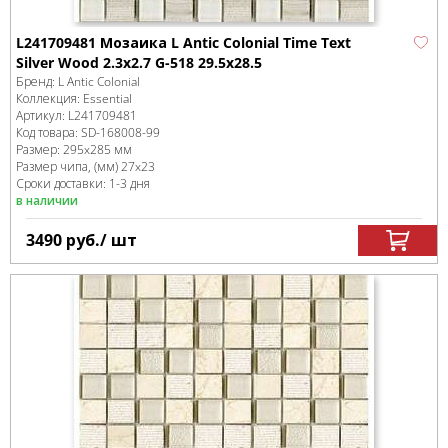
L241709481 Мозаика L Antic Colonial Time Text
Silver Wood 2.3x2.7 G-518 29.5x28.5
Бренд:
L Antic Colonial
Коллекция:
Essential
Артикул:
L241709481
Код товара:
SD-168008
-99
Размер:
295x285 мм
Размер чипа, (мм)
27x23
Сроки доставки: 1-3 дня
в наличии
3490
руб.
/ шт