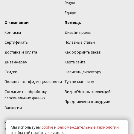
Ragno
Equipe
О компании
Помощь
Контакты
Дизайн проект
Сертификаты
Полезные статьи
Доставка и оплата
Как оформить заказ
Дизайнерам
Карта сайта
Скидки
Написать директору
Политика конфиденциальности
Тур по магазину
Согласие на обработку
ВидеоОбзоры коллекций
персональных данных
Представлены в шоуруме
Вакансии
МКАД 2км внешняя сторона, д. 2, ТРЦ "Шоколад" (РИО) Реутов, -1
Мы используем
cookie
и
рекомендательные технологии
,
этаж, магазин Плитка-SDVK.
чтобы сайт работал лучше.