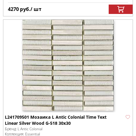
4270
руб.
/ шт
L241709501 Мозаика L Antic Colonial Time Text
Linear Silver Wood G-518 30x30
Бренд:
L Antic Colonial
Коллекция:
Essential