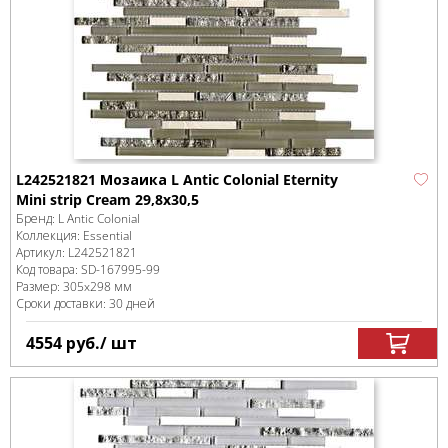
L242521821 Мозаика L Antic Colonial Eternity
Mini strip Cream 29,8x30,5
Бренд:
L Antic Colonial
Коллекция:
Essential
Артикул:
L242521821
Код товара:
SD-167995
-99
Размер:
305x298 мм
Сроки доставки: 30 дней
4554
руб.
/ шт