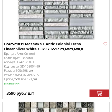
L242521831 Мозаика L Antic Colonial Tecno
Linear Silver White 1.5x9.7 G517 29,6x29,6x0,8
Бренд:
L Antic Colonial
Коллекция:
Essential
Артикул:
L242521831
Код товара:
SD-168004
-99
Размер:
305x298 мм
Размер чипа, (мм)
97x15
Сроки доставки: 1-3 дня
в наличии
3590
руб.
/ шт