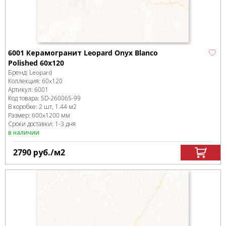
6001 Керамогранит Leopard Onyx Blanco
Polished 60x120
Бренд:
Leopard
Коллекция:
60x120
Артикул:
6001
Код товара:
SD-260065
-99
В коробке
:
2 шт, 1.44 м
2
Размер:
600x1200 мм
Сроки доставки: 1-3 дня
в наличии
2790
руб.
/м
2