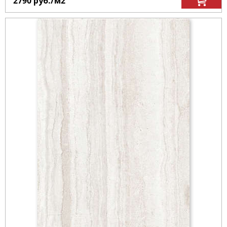
2790
руб.
/м
2