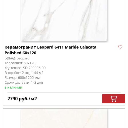
Керамогранит Leopard 6411 Marble Calacata
Polished 60x120
Бренд:
Leopard
Коллекция:
60x120
Код товара:
SD-239306
-99
В коробке
:
2 шт, 1.44 м
2
Размер:
600x1200 мм
Сроки доставки: 1-3 дня
в наличии
2790
руб.
/м
2