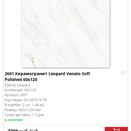
2601 Керамогранит Leopard Venato Soft
Polished 60x120
Бренд:
Leopard
Коллекция:
60x120
Артикул:
2601
Код товара:
SD-287519
-99
В коробке
:
2 шт, 1.44 м
2
Размер:
600x1200 мм
Сроки доставки: 1-3 дня
в наличии