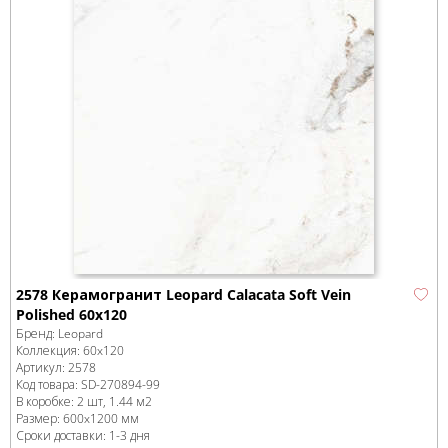
2578 Керамогранит Leopard Calacata Soft Vein
Polished 60x120
Бренд:
Leopard
Коллекция:
60x120
Артикул:
2578
Код товара:
SD-270894
-99
В коробке
:
2 шт, 1.44 м
2
Размер:
600x1200 мм
Сроки доставки: 1-3 дня