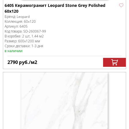
6405 Керамогранит Leopard Stone Grey Polished
60x120
Бренд:
Leopard
Коллекция:
60x120
Артикул:
6405
Код товара:
SD-260067
-99
В коробке
:
2 шт, 1.44 м
2
Размер:
600x1200 мм
Сроки доставки: 1-3 дня
в наличии
2790
руб.
/м
2