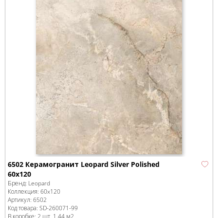
6502 Керамогранит Leopard Silver Polished
60x120
Бренд:
Leopard
Коллекция:
60x120
Артикул:
6502
Код товара:
SD-260071
-99
В коробке
:
2 шт, 1.44 м
2