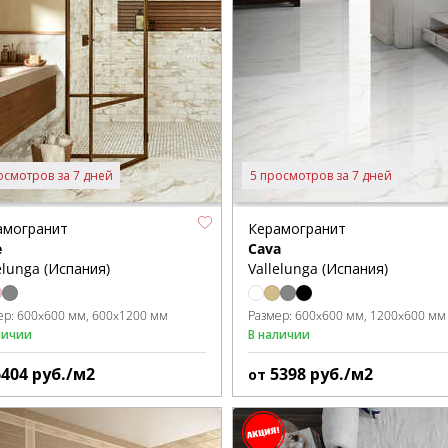
осмотров за 7 дней
5 просмотров за 7 дней
амогранит
Керамогранит
e
Cava
elunga (Испания)
Vallelunga (Испания)
ер:
600x600 мм
600x1200 мм
Размер:
600x600 мм
1200x600 мм
личии
В наличии
6404
руб./м2
5398
руб./м2
от