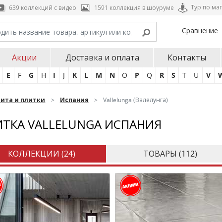
Тур по ма
639 коллекций с видео
1591 коллекция в шоуруме
Сравнение
Акции
Доставка и оплата
Контакты
E
F
G
H
I
J
K
L
M
N
O
P
Q
R
S
T
U
V
нита и плитки
Испания
Vallelunga (Валелунга)
ТКА VALLELUNGA ИСПАНИЯ
КОЛЛЕКЦИИ (
24
)
ТОВАРЫ (
112
)