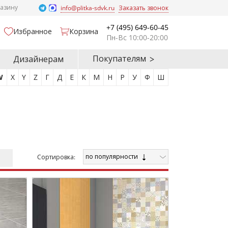
газину
info@plitka-sdvk.ru
Заказать звонок
+7 (495) 649-60-45
Избранное
Корзина
Пн-Вс 10:00-20:00
Покупателям
Дизайнерам
W
X
Y
Z
Г
Д
Е
К
М
Н
Р
У
Ф
Ш
по популярности
Cортировка: