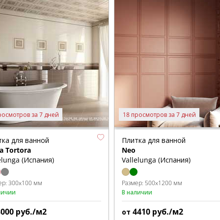
росмотров за 7 дней
18 просмотров за 7 дней
тка для ванной
Плитка для ванной
ca Tortora
Neo
elunga (Испания)
Vallelunga (Испания)
ер:
300x100 мм
Размер:
500x1200 мм
личии
В наличии
3000
руб./м2
4410
руб./м2
от