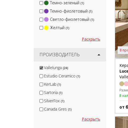
Темно-зеленый
(1)
Темно-фиолетовый
(1)
Светло-фиолетовый
(1)
Желтый
(1)
Раскрыть
8 пр
ПРОИЗВОДИТЕЛЬ
Кер
Vallelunga
(24)
Luc
Estudio Ceramico
Vall
(1)
KerLab
(1)
Разм
Sartoria
(1)
В на
SilverFox
(1)
от
Canada Gres
(1)
Nadis
(1)
Раскрыть
CL KER
(11)