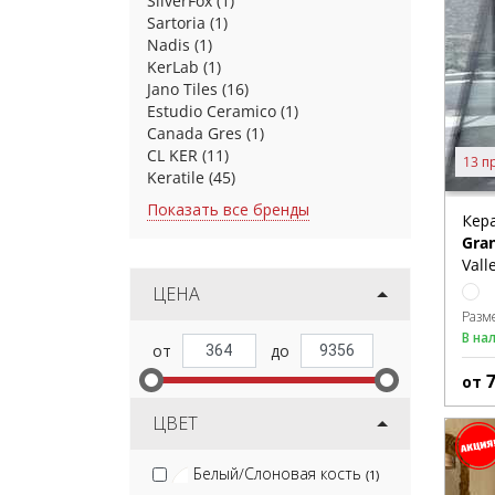
SilverFox
(1)
Sartoria
(1)
Nadis
(1)
KerLab
(1)
Jano Tiles
(16)
Estudio Ceramico
(1)
Canada Gres
(1)
CL KER
(11)
13 п
Keratile
(45)
Показать все бренды
Кер
Gra
Vall
ЦЕНА
Разм
В на
от
ЦВЕТ
Белый/Слоновая кость
(1)