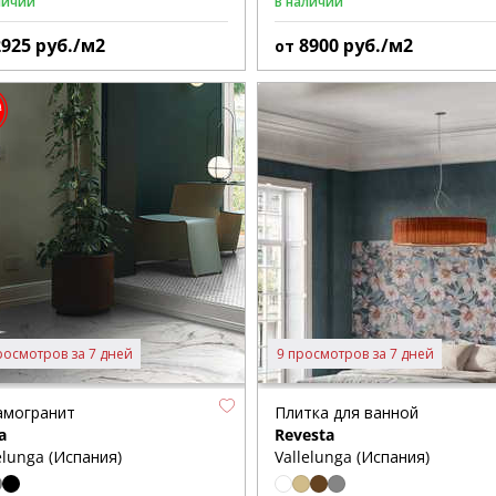
личии
В наличии
2925
руб./м2
8900
руб./м2
от
росмотров за 7 дней
9 просмотров за 7 дней
амогранит
Плитка для ванной
a
Revesta
elunga (Испания)
Vallelunga (Испания)