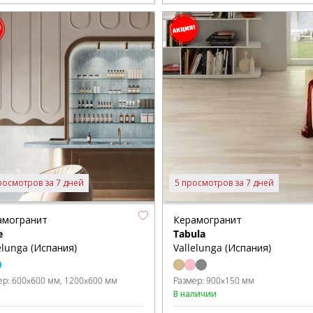
росмотров за 7 дней
5 просмотров за 7 дней
амогранит
Керамогранит
e
Tabula
elunga (Испания)
Vallelunga (Испания)
ер:
600x600 мм
1200x600 мм
Размер:
900x150 мм
В наличии