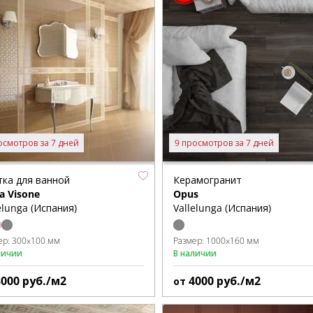
осмотров за 7 дней
9 просмотров за 7 дней
тка для ванной
Керамогранит
ca Visone
Opus
elunga (Испания)
Vallelunga (Испания)
ер:
300x100 мм
Размер:
1000x160 мм
личии
В наличии
3000
руб./м2
4000
руб./м2
от