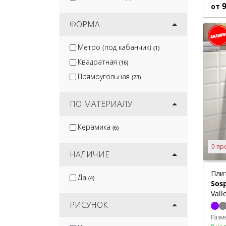
от
ФОРМА
Метро (под кабанчик)
(1)
Квадратная
(16)
Прямоугольная
(23)
ПО МАТЕРИАЛУ
Керамика
(6)
9 пр
НАЛИЧИЕ
Пли
Да
(4)
Sosp
Vall
РИСУНОК
Разм