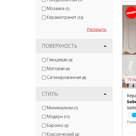
Мозаика
(1)
Керамогранит
(12)
Раскрыть
ПОВЕРХНОСТЬ
Глянцевая
(3)
Матовая
(4)
Сатинированная
(8)
15 п
СТИЛЬ
Кер
Sob
Минимализм
Vall
(1)
Модерн
(11)
Разм
Барокко
(2)
Классический
(2)