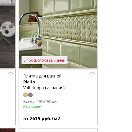
5 просмотров за 7 дней
Плитка для ванной
Rialto
Vallelunga (Испания)
Размер:
150x150 мм
В наличии
2619
руб./м2
от