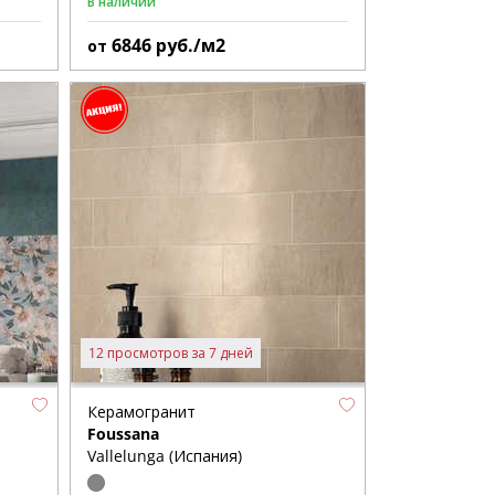
В наличии
6846
руб./м2
от
12 просмотров за 7 дней
Керамогранит
Foussana
Vallelunga (Испания)