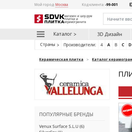
Мой город:
Москва
Код клиента:
-99-001
магазин и шоу-рум
плитки и
керамогранита
Каталог
3D Дизайн
Страны
Производители:
4
A
B
C
D
Керамическая плитка
Каталог керамогра
ПЛИ
ПОПУЛЯРНЫЕ БРЕНДЫ
Venux Surface S.L.U
(6)