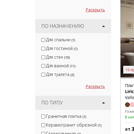
Раскрыть
ПО НАЗНАЧЕНИЮ
Для спальни
(1)
Для гостиной
(1)
Для стен
(10)
Для ванной
(11)
19 п
Для туалета
(2)
Пли
Раскрыть
Liri
Vall
ПО ТИПУ
Разм
Гранитная плитка
(1)
В на
Керамогранит обрезной
(1)
от
Глазурованная
(1)