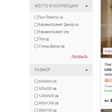
Jano Tiles
МЕСТО В КОЛЛЕКЦИИ
(16)
Venux Surface S.L.U
(6)
Пол Плинтус
(1)
Keratile
(45)
Керамогранит Декор
(1)
Monopole
(59)
Керамогранит
(13)
Пол
(2)
Стены Декор
(4)
9 пр
Раскрыть
Пли
Liri
РАЗМЕР
Vall
600x600
(7)
Разм
300x300
(4)
В на
1200x600
(4)
от
600x1200
(3)
300x100
(2)