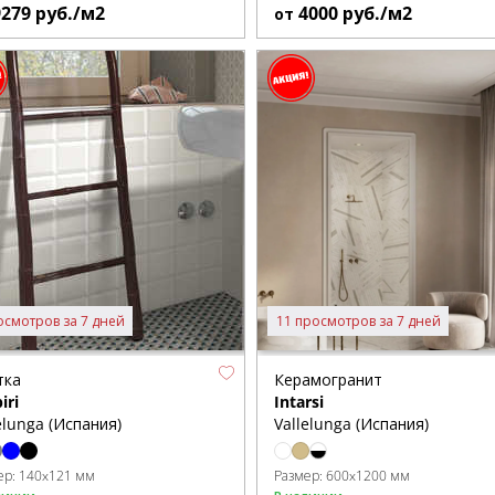
9279
руб./м2
4000
руб./м2
от
осмотров за 7 дней
11 просмотров за 7 дней
тка
Керамогранит
iri
Intarsi
elunga (Испания)
Vallelunga (Испания)
ер:
140x121 мм
Размер:
600x1200 мм