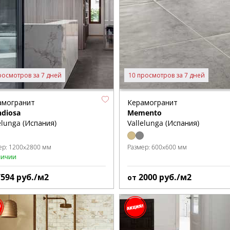
росмотров за 7 дней
10 просмотров за 7 дней
амогранит
Керамогранит
ndiosa
Memento
elunga (Испания)
Vallelunga (Испания)
ер:
1200x2800 мм
Размер:
600x600 мм
личии
7594
руб./м2
2000
руб./м2
от