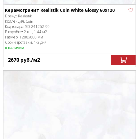
Керамогранит Realistik Coin White Glossy 60x120
Бренд:
Realistik
Коллекция:
Coin
Код товара:
SD-241262
-99
В коробке
:
2 шт, 1.44 м
2
Размер:
1200x600 мм
Сроки доставки: 1-3 дня
в наличии
2670
руб.
/м
2