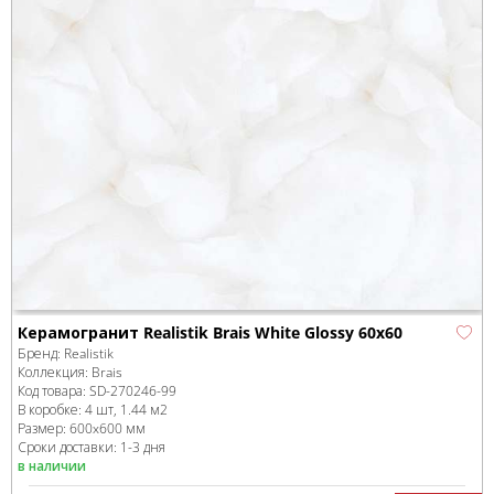
Керамогранит Realistik Brais White Glossy 60x60
Бренд:
Realistik
Коллекция:
Brais
Код товара:
SD-270246
-99
В коробке
:
4 шт, 1.44 м
2
Размер:
600x600 мм
Сроки доставки: 1-3 дня
в наличии