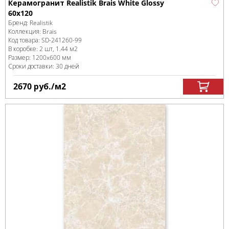
Керамогранит Realistik Brais White Glossy
60x120
Бренд:
Realistik
Коллекция:
Brais
Код товара:
SD-241260
-99
В коробке
:
2 шт, 1.44 м
2
Размер:
1200x600 мм
Сроки доставки: 30 дней
2670
руб.
/м
2