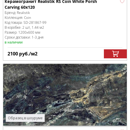
Керамогранит Realistik RS Coin White Porsh
Carving 60x120
Бренд:
Realistik
Коллекция:
Coin
Код товара:
SD-281867
-99
В коробке
:
2 шт, 1.44 м
2
Размер:
1200x600 мм
Сроки доставки: 1-3 дня
в наличии
2100
руб.
/м
2
Образец в шоуруме