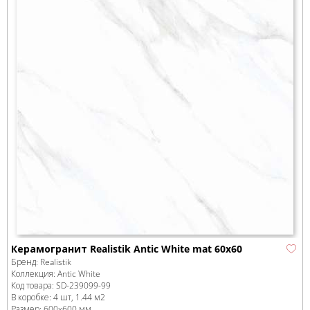
Керамогранит Realistik Antic White mat 60x60
Бренд:
Realistik
Коллекция:
Antic White
Код товара:
SD-239099
-99
В коробке
:
4 шт, 1.44 м
2
Размер:
600x600 мм