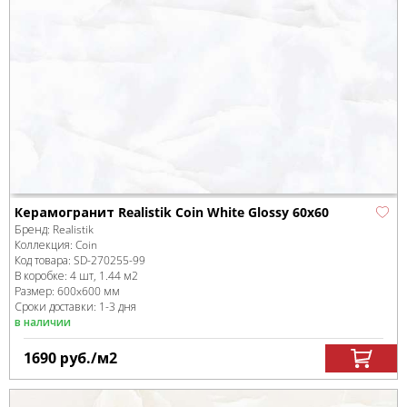
Керамогранит Realistik Coin White Glossy 60x60
Бренд:
Realistik
Коллекция:
Coin
Код товара:
SD-270255
-99
В коробке
:
4 шт, 1.44 м
2
Размер:
600x600 мм
Сроки доставки: 1-3 дня
в наличии
1690
руб.
/м
2