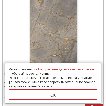
Мы используем
cookie
и
рекомендательные технологии
,
чтобы сайт работал лучше.
Керамогранит Realistik Reflection Gold 60x120
Оставаясь с нами, вы соглашаетесь на использование
Бренд:
Realistik
файлов cookie.Вы можете запретить сохранение cookie в
Коллекция:
Reflection Gold
настройках своего браузера
Код товара:
SD-221504
-99
В коробке
:
2 шт, 1.44 м
2
Размер:
600x1200 мм
ОК
Сроки доставки: 30 дней