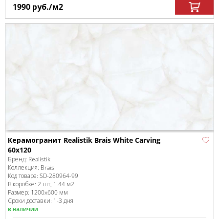
1990
руб.
/м
2
Керамогранит Realistik Brais White Carving
60x120
Бренд:
Realistik
Коллекция:
Brais
Код товара:
SD-280964
-99
В коробке
:
2 шт, 1.44 м
2
Размер:
1200x600 мм
Сроки доставки: 1-3 дня
в наличии