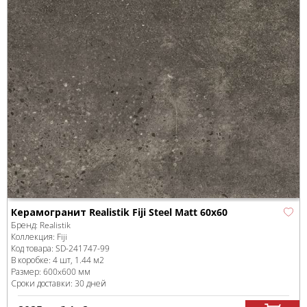
Керамогранит Realistik Fiji Steel Matt 60x60
Бренд:
Realistik
Коллекция:
Fiji
Код товара:
SD-241747
-99
В коробке
:
4 шт, 1.44 м
2
Размер:
600x600 мм
Сроки доставки: 30 дней