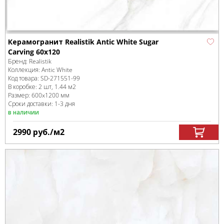
Керамогранит Realistik Antic White Sugar
Carving 60x120
Бренд:
Realistik
Коллекция:
Antic White
Код товара:
SD-271551
-99
В коробке
:
2 шт, 1.44 м
2
Размер:
600x1200 мм
Сроки доставки: 1-3 дня
в наличии
2990
руб.
/м
2