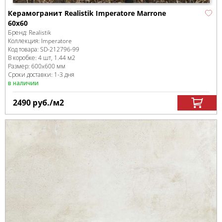
Керамогранит Realistik Imperatore Marrone
60x60
Бренд:
Realistik
Коллекция:
Imperatore
Код товара:
SD-212796
-99
В коробке
:
4 шт, 1.44 м
2
Размер:
600x600 мм
Сроки доставки: 1-3 дня
в наличии
2490
руб.
/м
2