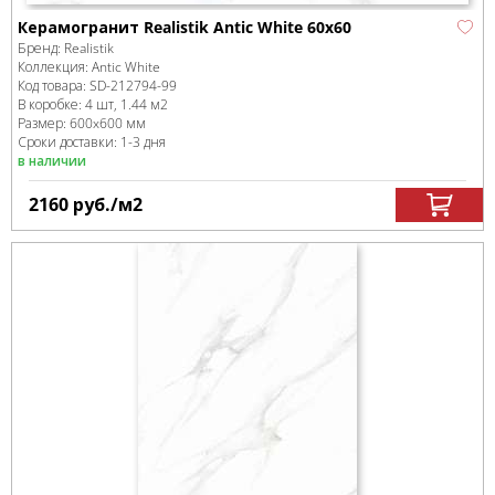
Керамогранит Realistik Antic White 60x60
Бренд:
Realistik
Коллекция:
Antic White
Код товара:
SD-212794
-99
В коробке
:
4 шт, 1.44 м
2
Размер:
600x600 мм
Сроки доставки: 1-3 дня
в наличии
2160
руб.
/м
2