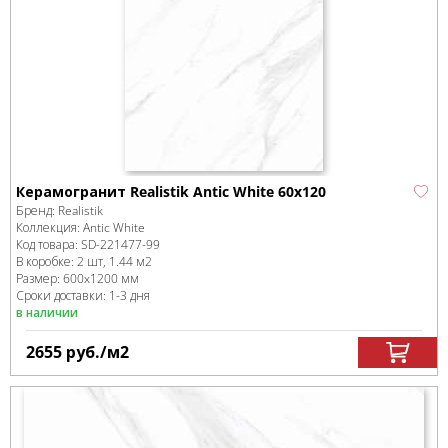
Керамогранит Realistik Antic White 60x120
Бренд:
Realistik
Коллекция:
Antic White
Код товара:
SD-221477
-99
В коробке
:
2 шт, 1.44 м
2
Размер:
600x1200 мм
Сроки доставки: 1-3 дня
в наличии
2655
руб.
/м
2