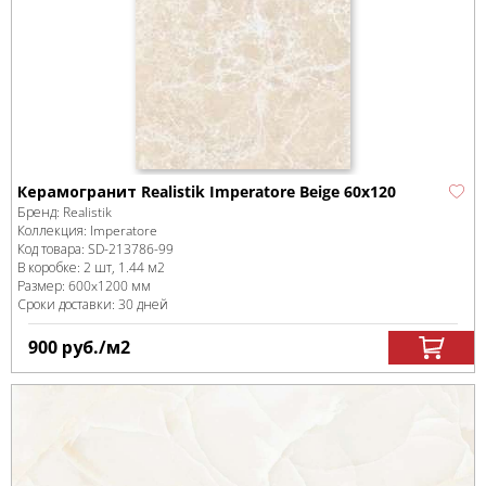
Керамогранит Realistik Imperatore Beige 60x120
Бренд:
Realistik
Коллекция:
Imperatore
Код товара:
SD-213786
-99
В коробке
:
2 шт, 1.44 м
2
Размер:
600x1200 мм
Сроки доставки: 30 дней
900
руб.
/м
2