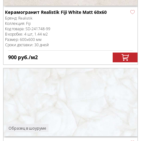
Керамогранит Realistik Fiji White Matt 60x60
Бренд:
Realistik
Коллекция:
Fiji
Код товара:
SD-241748
-99
В коробке
:
4 шт, 1.44 м
2
Размер:
600x600 мм
Сроки доставки: 30 дней
900
руб.
/м
2
Образец в шоуруме