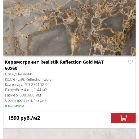
Керамогранит Realistik Reflection Gold MAT
60x60
Бренд:
Realistik
Коллекция:
Reflection Gold
Код товара:
SD-239102
-99
В коробке
:
4 шт, 1.44 м
2
Размер:
600x600 мм
Сроки доставки: 1-3 дня
в наличии
1590
руб.
/м
2