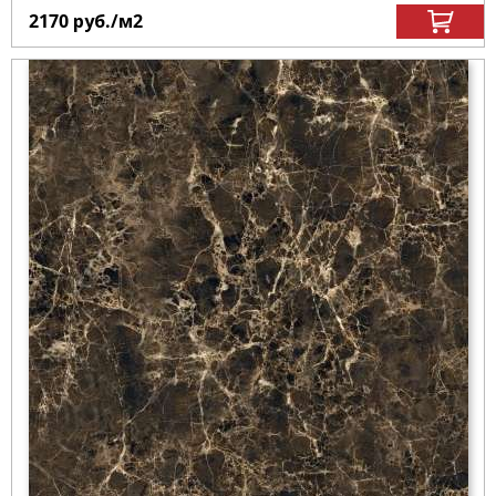
2170
руб.
/м
2