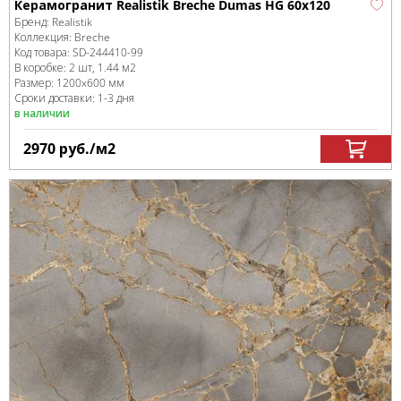
Керамогранит Realistik Breche Dumas HG 60x120
Бренд:
Realistik
Коллекция:
Breche
Код товара:
SD-244410
-99
В коробке
:
2 шт, 1.44 м
2
Размер:
1200x600 мм
Сроки доставки: 1-3 дня
в наличии
2970
руб.
/м
2