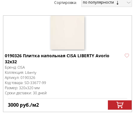
по популярности
Cортировка:
0190326 Плитка напольная CISA LIBERTY Avorio
32x32
Бренд:
CISA
Коллекция:
Liberty
Артикул:
0190326
Код товара:
SD-33677
-99
Размер:
320x320 мм
Сроки доставки: 30 дней
3000
руб.
/м
2