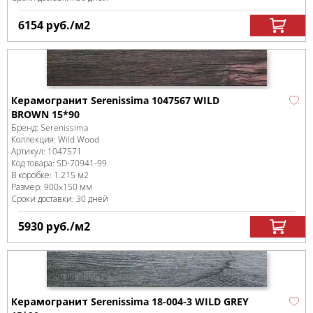
6154
руб.
/м
2
Керамогранит Serenissima 1047567 WILD
BROWN 15*90
Бренд:
Serenissima
Коллекция:
Wild Wood
Артикул:
1047571
Код товара:
SD-70941
-99
В коробке
:
1.215 м
2
Размер:
900x150 мм
Сроки доставки: 30 дней
5930
руб.
/м
2
Керамогранит Serenissima 18-004-3 WILD GREY