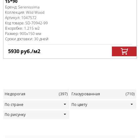
15*90
Бренд:
Serenissima
Коллекция:
Wild Wood
Артикул:
1047572
Код товара:
SD-70942
-99
В коробке
:
1.215 м
2
Размер:
900x150 мм
Сроки доставки: 30 дней
5930
руб.
/м
2
Недорогая
(397)
Глазурованная
(710)
По стране
По цвету
По рисунку