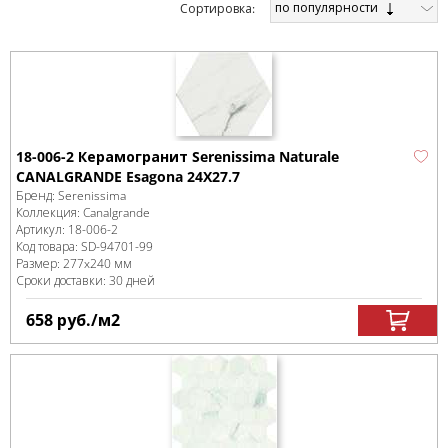
по популярности
Cортировка:
18-006-2 Керамогранит Serenissima Naturale
CANALGRANDE Esagona 24Х27.7
Бренд:
Serenissima
Коллекция:
Canalgrande
Артикул:
18-006-2
Код товара:
SD-94701
-99
Размер:
277x240 мм
Сроки доставки: 30 дней
658
руб.
/м
2