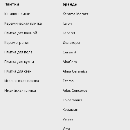
Плитки
Бренды
Каталог плитки
Kerama Marazzi
Керамическая плитка
Italon
Плитка для ванной
Laparet
Керамогранит
Делакора
Плитка для пола
Cersanit
Плитка для кухни
AltaCera
Плитка для стен
Alma Ceramica
Итальянская плитка
Estima
Индийская плитка
Atlas Concorde
Lb-ceramics
Керамин
Velsaa
Vitra