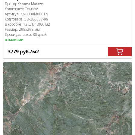
Бренд:
Kerama Marazzi
Коллекция:
Темари
Артикул:
KM3030M0001N
Код товара:
SD-280837
-99
В коробке
:
12 шт, 1.066 м
2
Размер:
298x298 мм
Сроки доставки: 30 дней
в наличии
3779
руб.
/м
2