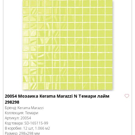
20054 Мозаика Kerama Marazzi N Темари лайм
298298
Бренд:
Kerama Marazzi
Коллекция:
Темари
Артикул:
20054
Код товара:
SD-165115
-99
В коробке
:
12 шт, 1.066 м
2
Размер:
298x298 мм