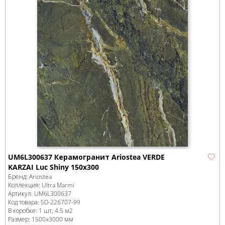
UM6L300637 Керамогранит Ariostea VERDE
KARZAI Luc Shiny 150x300
Бренд:
Ariostea
Коллекция:
Ultra Marmi
Артикул:
UM6L300637
Код товара:
SD-226707
-99
В коробке
:
1 шт, 4.5 м
2
Размер:
1500x3000 мм