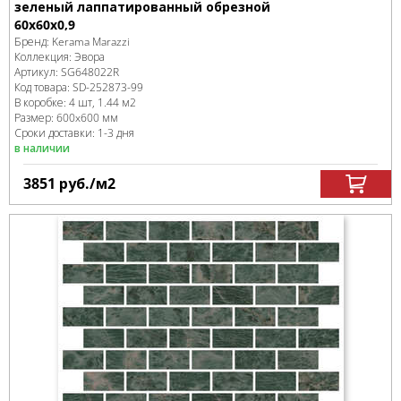
зеленый лаппатированный обрезной
60x60x0,9
Бренд:
Kerama Marazzi
Коллекция:
Эвора
Артикул:
SG648022R
Код товара:
SD-252873
-99
В коробке
:
4 шт, 1.44 м
2
Размер:
600x600 мм
Сроки доставки: 1-3 дня
в наличии
3851
руб.
/м
2