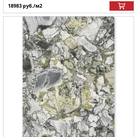
18983
руб.
/м
2