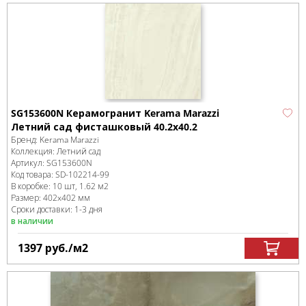
SG153600N Керамогранит Kerama Marazzi
Летний сад фисташковый 40.2х40.2
Бренд:
Kerama Marazzi
Коллекция:
Летний сад
Артикул:
SG153600N
Код товара:
SD-102214
-99
В коробке
:
10 шт, 1.62 м
2
Размер:
402x402 мм
Сроки доставки: 1-3 дня
в наличии
1397
руб.
/м
2