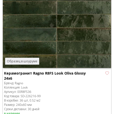
Образец в шоуруме
Керамогранит Ragno R8FS Look Oliva Glossy
24x6
Бренд:
Ragno
Коллекция:
Look
Артикул:
00R8FS36
Код товара:
SD-226216
-99
В коробке
:
36 шт, 0.52 м
2
Размер:
240x60 мм
Сроки доставки: 30 дней
в наличии