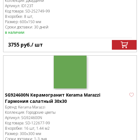
Коллекция:
Джардини
Артикул:
ID123T
Код товара:
SD-252749
-99
В коробке
:
8 шт,
Размер:
600x150 мм
Сроки доставки: 30 дней
в наличии
3755
руб.
/ шт
SG924600N Керамогранит Kerama Marazzi
Гармония салатный 30х30
Бренд:
Kerama Marazzi
Коллекция:
Городские цветы
Артикул:
SG924600N
Код товара:
SD-122677
-99
В коробке
:
16 шт, 1.44 м
2
Размер:
300x300 мм
Сроки доставки: 1-3 дня