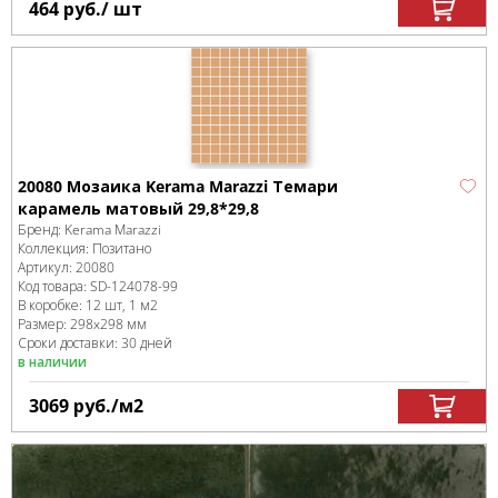
464
руб.
/ шт
20080 Мозаика Kerama Marazzi Темари
карамель матовый 29,8*29,8
Бренд:
Kerama Marazzi
Коллекция:
Позитано
Артикул:
20080
Код товара:
SD-124078
-99
В коробке
:
12 шт, 1 м
2
Размер:
298x298 мм
Сроки доставки: 30 дней
в наличии
3069
руб.
/м
2