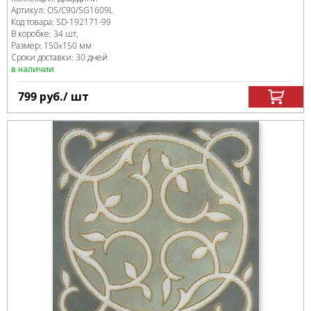
Артикул:
OS/C90/SG1609L
Код товара:
SD-192171
-99
В коробке
:
34 шт,
Размер:
150x150 мм
Сроки доставки: 30 дней
в наличии
799
руб.
/ шт