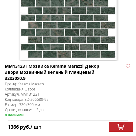
MM13123T Мозаика Kerama Marazzi Декор
Эвора мозаичный зеленый глянцевый
32x30x0,9
Бренд:
Kerama Marazzi
Коллекция:
Эвора
Артикул:
MM13123T
Код товара:
SD-266680
-99
Размер:
320x300 мм
Сроки доставки: 1-3 дня
в наличии
1366
руб.
/ шт