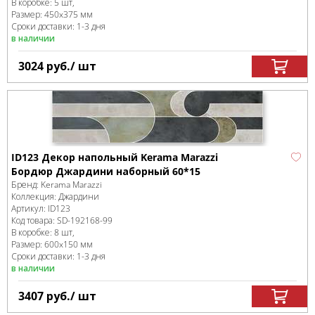
В коробке
:
5 шт,
Размер:
450x375 мм
Сроки доставки: 1-3 дня
в наличии
3024
руб.
/ шт
ID123 Декор напольный Kerama Marazzi
Бордюр Джардини наборный 60*15
Бренд:
Kerama Marazzi
Коллекция:
Джардини
Артикул:
ID123
Код товара:
SD-192168
-99
В коробке
:
8 шт,
Размер:
600x150 мм
Сроки доставки: 1-3 дня
в наличии
3407
руб.
/ шт