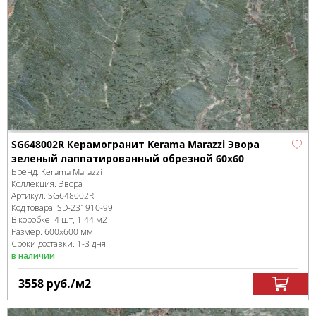
SG648002R Керамогранит Kerama Marazzi Эвора
зеленый лаппатированный обрезной 60х60
Бренд:
Kerama Marazzi
Коллекция:
Эвора
Артикул:
SG648002R
Код товара:
SD-231910
-99
В коробке
:
4 шт, 1.44 м
2
Размер:
600x600 мм
Сроки доставки: 1-3 дня
в наличии
3558
руб.
/м
2