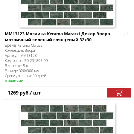
MM13123 Мозаика Kerama Marazzi Декор Эвора
мозаичный зеленый глянцевый 32х30
Бренд:
Kerama Marazzi
Коллекция:
Эвора
Артикул:
MM13123
Код товара:
SD-231895
-99
В коробке
:
5 шт,
Размер:
320x300 мм
Сроки доставки: 30 дней
в наличии
1269
руб.
/ шт