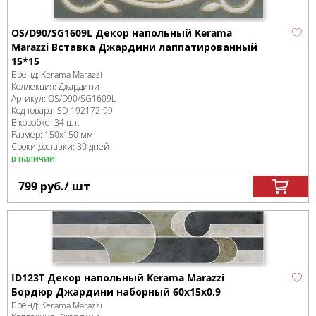
OS/D90/SG1609L Декор напольный Kerama
Marazzi Вставка Джардини лаппатированный
15*15
Бренд:
Kerama Marazzi
Коллекция:
Джардини
Артикул:
OS/D90/SG1609L
Код товара:
SD-192172
-99
В коробке
:
34 шт,
Размер:
150x150 мм
Сроки доставки: 30 дней
в наличии
799
руб.
/ шт
ID123T Декор напольный Kerama Marazzi
Бордюр Джардини наборный 60x15x0,9
Бренд:
Kerama Marazzi