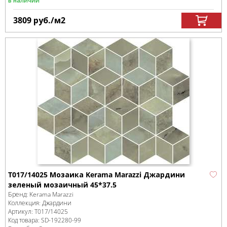
в наличии
3809
руб.
/м
2
T017/14025 Мозаика Kerama Marazzi Джардини
зеленый мозаичный 45*37.5
Бренд:
Kerama Marazzi
Коллекция:
Джардини
Артикул:
T017/14025
Код товара:
SD-192280
-99