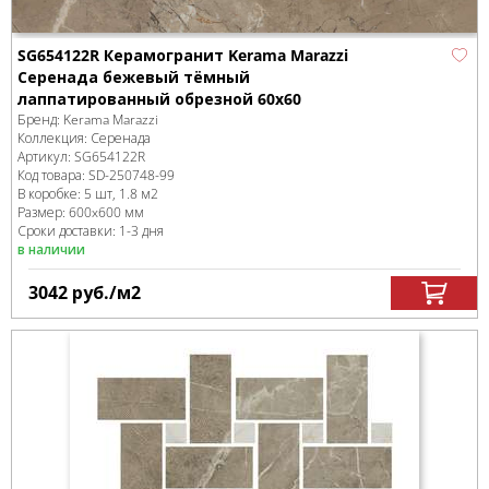
SG654122R Керамогранит Kerama Marazzi
Серенада бежевый тёмный
лаппатированный обрезной 60x60
Бренд:
Kerama Marazzi
Коллекция:
Серенада
Артикул:
SG654122R
Код товара:
SD-250748
-99
В коробке
:
5 шт, 1.8 м
2
Размер:
600x600 мм
Сроки доставки: 1-3 дня
в наличии
3042
руб.
/м
2