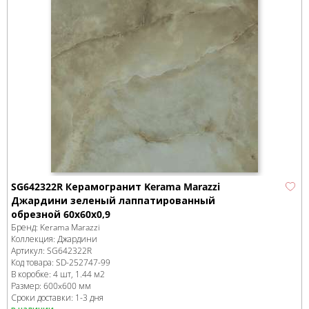
SG642322R Керамогранит Kerama Marazzi
Джардини зеленый лаппатированный
обрезной 60x60x0,9
Бренд:
Kerama Marazzi
Коллекция:
Джардини
Артикул:
SG642322R
Код товара:
SD-252747
-99
В коробке
:
4 шт, 1.44 м
2
Размер:
600x600 мм
Сроки доставки: 1-3 дня