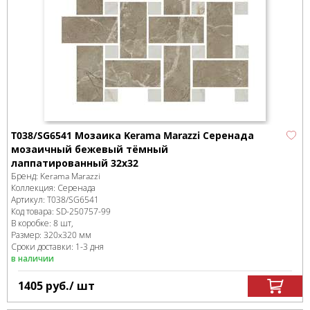
T038/SG6541 Мозаика Kerama Marazzi Серенада
мозаичный бежевый тёмный
лаппатированный 32x32
Бренд:
Kerama Marazzi
Коллекция:
Серенада
Артикул:
T038/SG6541
Код товара:
SD-250757
-99
В коробке
:
8 шт,
Размер:
320x320 мм
Сроки доставки: 1-3 дня
в наличии
1405
руб.
/ шт