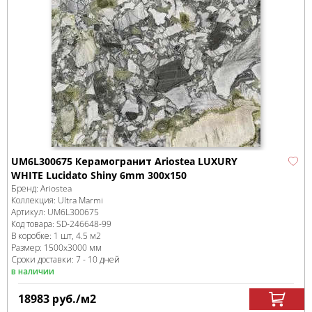
UM6L300675 Керамогранит Ariostea LUXURY
WHITE Lucidato Shiny 6mm 300x150
Бренд:
Ariostea
Коллекция:
Ultra Marmi
Артикул:
UM6L300675
Код товара:
SD-246648
-99
В коробке
:
1 шт, 4.5 м
2
Размер:
1500x3000 мм
Сроки доставки: 7 - 10 дней
в наличии
18983
руб.
/м
2