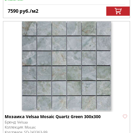
7590
руб.
/м
2
Мозаика Velsaa Mosaic Quartz Green 300x300
Бренд:
Velsaa
Коллекция:
Mosaic
Код товара:
SD-243363
-99