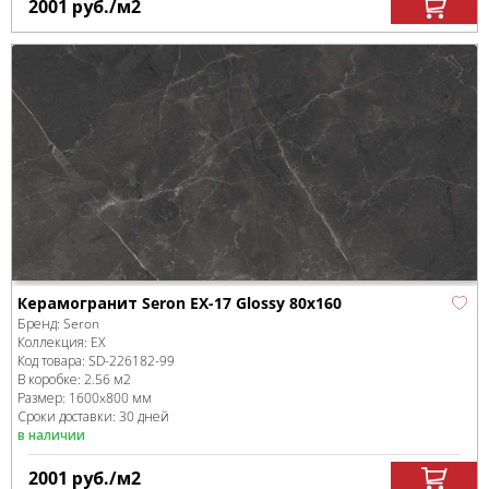
2001
руб.
/м
2
Керамогранит Seron EX-17 Glossy 80x160
Бренд:
Seron
Коллекция:
EX
Код товара:
SD-226182
-99
В коробке
:
2.56 м
2
Размер:
1600x800 мм
Сроки доставки: 30 дней
в наличии
2001
руб.
/м
2