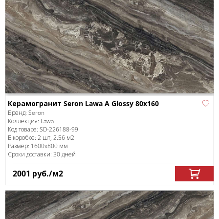
Керамогранит Seron Lawa A Glossy 80x160
Бренд:
Seron
Коллекция:
Lawa
Код товара:
SD-226188
-99
В коробке
:
2 шт, 2.56 м
2
Размер:
1600x800 мм
Сроки доставки: 30 дней
2001
руб.
/м
2