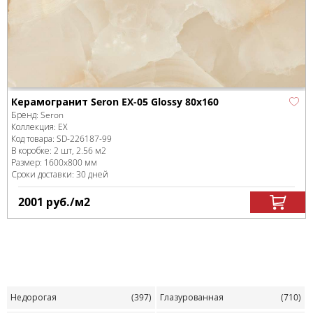
Керамогранит Seron EX-05 Glossy 80x160
Бренд:
Seron
Коллекция:
EX
Код товара:
SD-226187
-99
В коробке
:
2 шт, 2.56 м
2
Размер:
1600x800 мм
Сроки доставки: 30 дней
2001
руб.
/м
2
Недорогая
(397)
Глазурованная
(710)