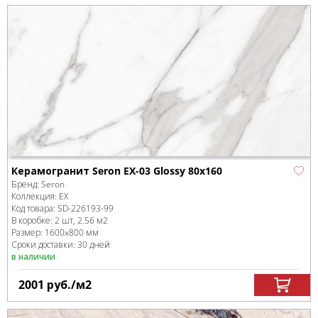
Керамогранит Seron EX-03 Glossy 80x160
Бренд:
Seron
Коллекция:
EX
Код товара:
SD-226193
-99
В коробке
:
2 шт, 2.56 м
2
Размер:
1600x800 мм
Сроки доставки: 30 дней
в наличии
2001
руб.
/м
2