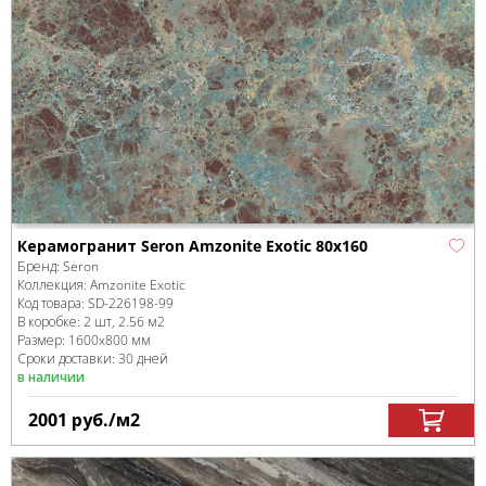
Керамогранит Seron Amzonite Exotic 80x160
Бренд:
Seron
Коллекция:
Amzonite Exotic
Код товара:
SD-226198
-99
В коробке
:
2 шт, 2.56 м
2
Размер:
1600x800 мм
Сроки доставки: 30 дней
в наличии
2001
руб.
/м
2