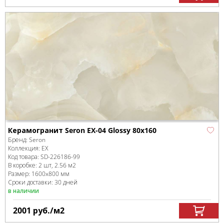
Керамогранит Seron EX-04 Glossy 80x160
Бренд:
Seron
Коллекция:
EX
Код товара:
SD-226186
-99
В коробке
:
2 шт, 2.56 м
2
Размер:
1600x800 мм
Сроки доставки: 30 дней
в наличии
2001
руб.
/м
2