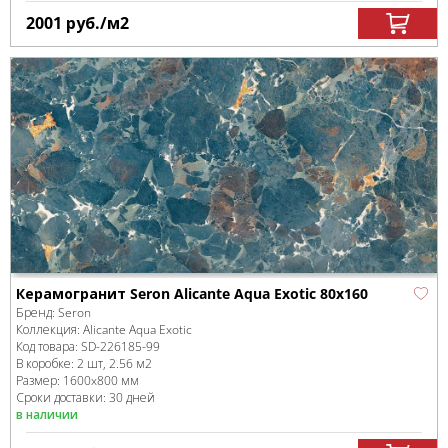
2001
руб.
/м
2
Керамогранит Seron Alicante Aqua Exotic 80x160
Бренд:
Seron
Коллекция:
Alicante Aqua Exotic
Код товара:
SD-226185
-99
В коробке
:
2 шт, 2.56 м
2
Размер:
1600x800 мм
Сроки доставки: 30 дней
в наличии