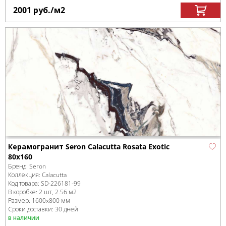
2001
руб.
/м
2
Керамогранит Seron Calacutta Rosata Exotic
80x160
Бренд:
Seron
Коллекция:
Calacutta
Код товара:
SD-226181
-99
В коробке
:
2 шт, 2.56 м
2
Размер:
1600x800 мм
Сроки доставки: 30 дней
в наличии