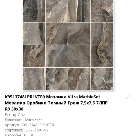
K9513748LPR1VTE0 Мозаика Vitra MarbleSet
Мозаика Оробико Темный Греж 7,5х7,5 7ЛПР
R9 30х30
Бренд:
Vitra
Коллекция:
Marbleset
Артикул:
K9513748LPR1VTE0
Код товара:
SD-231401
-99
В коробке
:
10 шт,