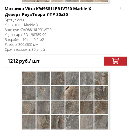
Мозаика Vitra K949881LPR1VTE0 Marble-X
Дезерт РоузТерра ЛПР 30x30
Бренд:
Vitra
Коллекция:
Marble-X
Артикул:
K9498818LPR1VTE0
Код товара:
SD-190389
-99
В коробке
:
10 шт, 0.9 м
2
Размер:
300x300 мм
Сроки доставки: 30 дней
1212
руб.
/ шт