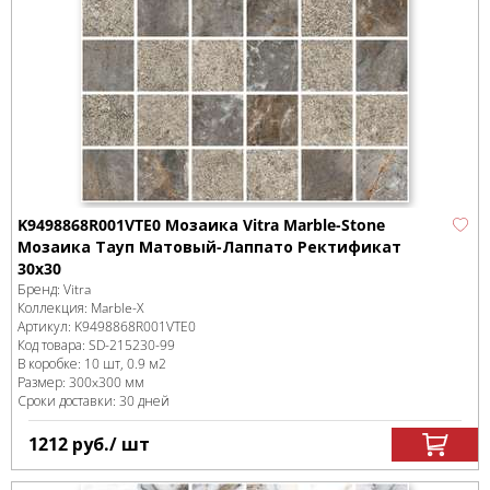
K9498868R001VTE0 Мозаика Vitra Marble-Stone
Мозаика Тауп Матовый-Лаппато Ректификат
30x30
Бренд:
Vitra
Коллекция:
Marble-X
Артикул:
K9498868R001VTE0
Код товара:
SD-215230
-99
В коробке
:
10 шт, 0.9 м
2
Размер:
300x300 мм
Сроки доставки: 30 дней
1212
руб.
/ шт