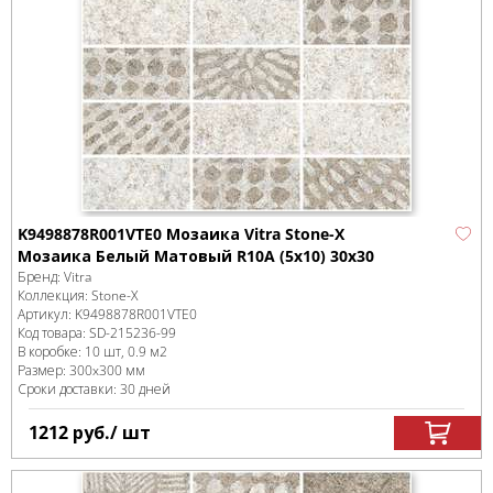
K9498878R001VTE0 Мозаика Vitra Stone-X
Мозаика Белый Матовый R10A (5х10) 30х30
Бренд:
Vitra
Коллекция:
Stone-X
Артикул:
K9498878R001VTE0
Код товара:
SD-215236
-99
В коробке
:
10 шт, 0.9 м
2
Размер:
300x300 мм
Сроки доставки: 30 дней
1212
руб.
/ шт