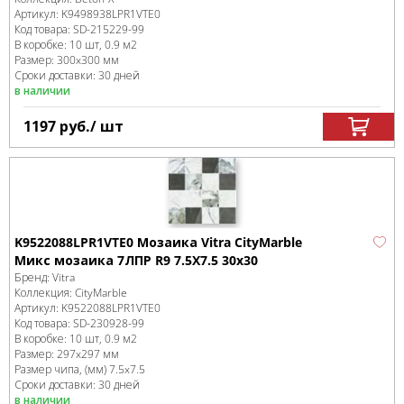
Артикул:
K9498938LPR1VTE0
Код товара:
SD-215229
-99
В коробке
:
10 шт, 0.9 м
2
Размер:
300x300 мм
Сроки доставки: 30 дней
в наличии
1197
руб.
/ шт
K9522088LPR1VTE0 Мозаика Vitra CityMarble
Микс мозаика 7ЛПР R9 7.5X7.5 30x30
Бренд:
Vitra
Коллекция:
CityMarble
Артикул:
K9522088LPR1VTE0
Код товара:
SD-230928
-99
В коробке
:
10 шт, 0.9 м
2
Размер:
297x297 мм
Размер чипа, (мм)
7.5x7.5
Сроки доставки: 30 дней
в наличии