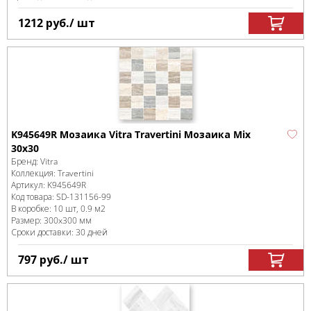
1212
руб.
/ шт
K945649R Мозаика Vitra Travertini Мозаика Mix
30х30
Бренд:
Vitra
Коллекция:
Travertini
Артикул:
K945649R
Код товара:
SD-131156
-99
В коробке
:
10 шт, 0.9 м
2
Размер:
300x300 мм
Сроки доставки: 30 дней
797
руб.
/ шт