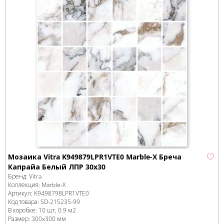
Мозаика Vitra K949879LPR1VTE0 Marble-X Бреча
Капрайа Белый ЛПР 30x30
Бренд:
Vitra
Коллекция:
Marble-X
Артикул:
K9498798LPR1VTE0
Код товара:
SD-215235
-99
В коробке
:
10 шт, 0.9 м
2
Размер:
300x300 мм