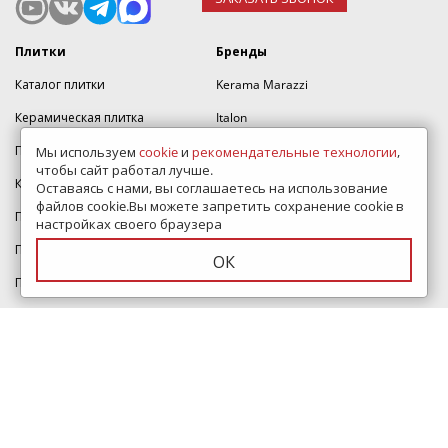
Плитки
Бренды
Каталог плитки
Kerama Marazzi
Керамическая плитка
Italon
Плитка для ванной
Laparet
Мы используем
cookie
и
рекомендательные технологии
,
чтобы сайт работал лучше.
Керамогранит
Делакора
Оставаясь с нами, вы соглашаетесь на использование
файлов cookie.Вы можете запретить сохранение cookie в
Плитка для пола
Cersanit
настройках своего браузера
Плитка для кухни
AltaCera
ОК
Плитка для стен
Alma Ceramica
Итальянская плитка
Estima
Индийская плитка
Atlas Concorde
Lb-ceramics
Керамин
Velsaa