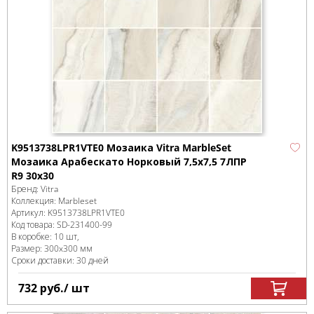
K9513738LPR1VTE0 Мозаика Vitra MarbleSet
Мозаика Арабескато Норковый 7,5х7,5 7ЛПР
R9 30х30
Бренд:
Vitra
Коллекция:
Marbleset
Артикул:
K9513738LPR1VTE0
Код товара:
SD-231400
-99
В коробке
:
10 шт,
Размер:
300x300 мм
Сроки доставки: 30 дней
732
руб.
/ шт