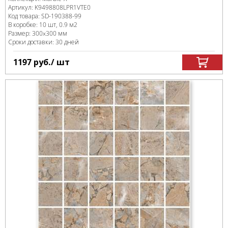
Артикул:
K9498808LPR1VTE0
Код товара:
SD-190388
-99
В коробке
:
10 шт, 0.9 м
2
Размер:
300x300 мм
Сроки доставки: 30 дней
1197
руб.
/ шт