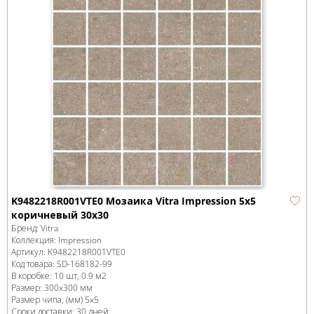
K9482218R001VTE0 Мозаика Vitra Impression 5x5
коричневый 30х30
Бренд:
Vitra
Коллекция:
Impression
Артикул:
K9482218R001VTE0
Код товара:
SD-168182
-99
В коробке
:
10 шт, 0.9 м
2
Размер:
300x300 мм
Размер чипа, (мм)
5x5
Сроки доставки: 30 дней