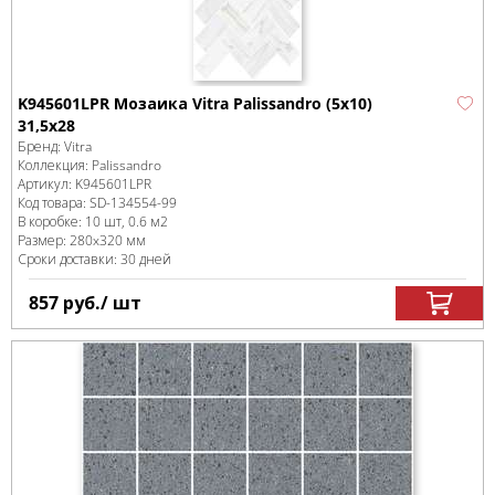
K945601LPR Мозаика Vitra Palissandro (5x10)
31,5x28
Бренд:
Vitra
Коллекция:
Palissandro
Артикул:
K945601LPR
Код товара:
SD-134554
-99
В коробке
:
10 шт, 0.6 м
2
Размер:
280x320 мм
Сроки доставки: 30 дней
857
руб.
/ шт