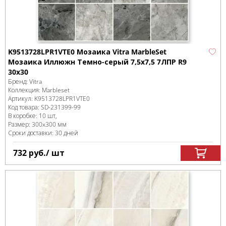
K9513728LPR1VTE0 Мозаика Vitra MarbleSet
Мозаика Иллюжн Темно-серый 7,5х7,5 7ЛПР R9
30х30
Бренд:
Vitra
Коллекция:
Marbleset
Артикул:
K9513728LPR1VTE0
Код товара:
SD-231399
-99
В коробке
:
10 шт,
Размер:
300x300 мм
Сроки доставки: 30 дней
732
руб.
/ шт