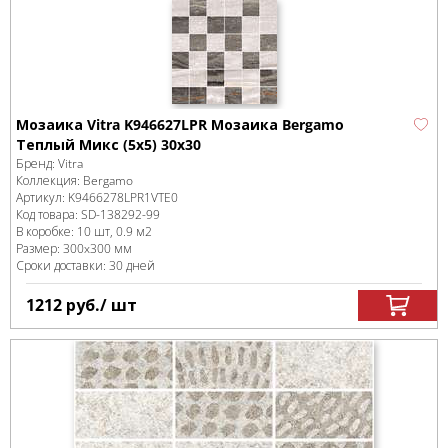
Мозаика Vitra K946627LPR Мозаика Bergamo
Теплый Микс (5х5) 30х30
Бренд:
Vitra
Коллекция:
Bergamo
Артикул:
K9466278LPR1VTE0
Код товара:
SD-138292
-99
В коробке
:
10 шт, 0.9 м
2
Размер:
300x300 мм
Сроки доставки: 30 дней
1212
руб.
/ шт