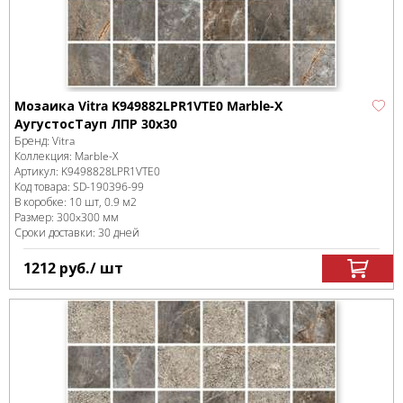
Мозаика Vitra K949882LPR1VTE0 Marble-X
АугустосТауп ЛПР 30x30
Бренд:
Vitra
Коллекция:
Marble-X
Артикул:
K9498828LPR1VTE0
Код товара:
SD-190396
-99
В коробке
:
10 шт, 0.9 м
2
Размер:
300x300 мм
Сроки доставки: 30 дней
1212
руб.
/ шт