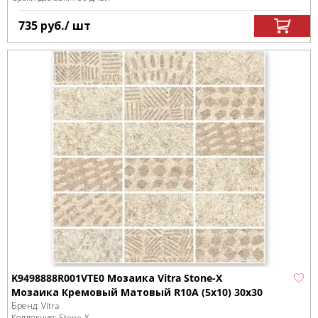
735
руб.
/ шт
K9498888R001VTE0 Мозаика Vitra Stone-X
Мозаика Кремовый Матовый R10A (5х10) 30х30
Бренд:
Vitra
Коллекция:
Stone-X