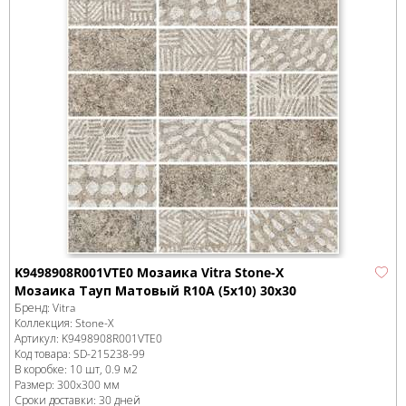
K9498908R001VTE0 Мозаика Vitra Stone-X
Мозаика Тауп Матовый R10A (5х10) 30х30
Бренд:
Vitra
Коллекция:
Stone-X
Артикул:
K9498908R001VTE0
Код товара:
SD-215238
-99
В коробке
:
10 шт, 0.9 м
2
Размер:
300x300 мм
Сроки доставки: 30 дней