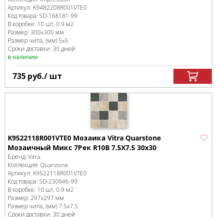
Артикул:
K9482208R001VTE0
Код товара:
SD-168181
-99
В коробке
:
10 шт, 0.9 м
2
Размер:
300x300 мм
Размер чипа, (мм)
5x5
Сроки доставки: 30 дней
в наличии
735
руб.
/ шт
K9522118R001VTE0 Мозаика Vitra Quarstone
Мозаичный Микс 7Рек R10B 7.5X7.5 30x30
Бренд:
Vitra
Коллекция:
Quarstone
Артикул:
K9522118R001VTE0
Код товара:
SD-230946
-99
В коробке
:
10 шт, 0.9 м
2
Размер:
297x297 мм
Размер чипа, (мм)
7.5x7.5
Сроки доставки: 30 дней