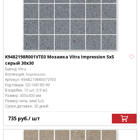
K9482198R001VTE0 Мозаика Vitra Impression 5x5
серый 30х30
Бренд:
Vitra
Коллекция:
Impression
Артикул:
K9482198R001VTE0
Код товара:
SD-168180
-99
В коробке
:
10 шт, 0.9 м
2
Размер:
300x300 мм
Размер чипа, (мм)
5x5
Сроки доставки: 30 дней
735
руб.
/ шт