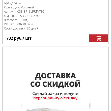
Бренд:
Vitra
Коллекция:
Marbleset
Артикул:
K9513718LPR1VTE0
Код товара:
SD-231398
-99
В коробке
:
10 шт,
Размер:
300x300 мм
Сроки доставки: 30 дней
732
руб.
/ шт