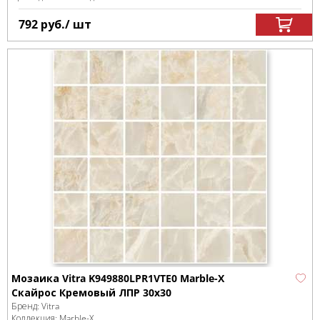
792
руб.
/ шт
Мозаика Vitra K949880LPR1VTE0 Marble-X
Скайрос Кремовый ЛПР 30x30
Бренд:
Vitra
Коллекция:
Marble-X