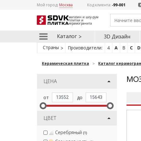
Мой город:
Москва
Код клиента:
-99-001
магазин и шоу-рум
плитки и
керамогранита
Каталог
3D Дизайн
Страны
Производители:
4
A
B
C
D
Керамическая плитка
Каталог керамогра
МОЗ
ЦЕНА
ЦВЕТ
Серебряный
(1)