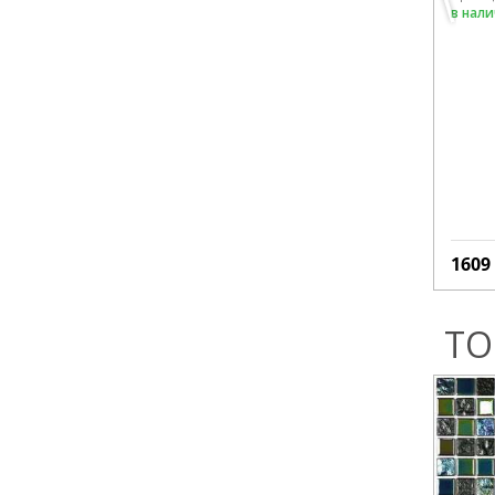
в нал
1609
ТО