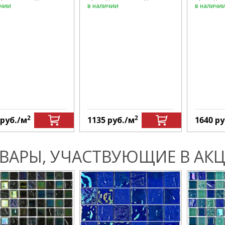
ичии
в наличии
в наличи
2
2
руб.
/м
1135
руб.
/м
1640
ру
ВАРЫ, УЧАСТВУЮЩИЕ В АКЦ