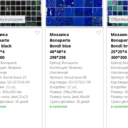
ец в шоуруме
Образец 
ика
Мозаика
Мозаик
arte
Bonaparte
Bonapar
 black
Bondi blue
Bondi br
*4
48*48*4
25*25*4
00
298*298
300*300
:
Bonaparte
Бренд:
Bonaparte
Бренд:
Bo
кция:
Мозаика
Коллекция:
Мозаика
Коллекци
нная
стеклянная
стеклянна
л:
Bondi black-25
Артикул:
Bondi blue-48
Артикул:
B
вара:
SD-257556
-99
Код товара:
SD-257557
-99
Код товара
бке
:
22 шт,
В коробке
:
22 шт,
В коробке
р:
300x300 мм
Размер:
298x298 мм
Размер:
3
 чипа, (мм)
25x25
Размер чипа, (мм)
48x48
Размер чи
доставки: 30 дней
Сроки доставки: 30 дней
Сроки дос
ичии
в наличии
в наличи