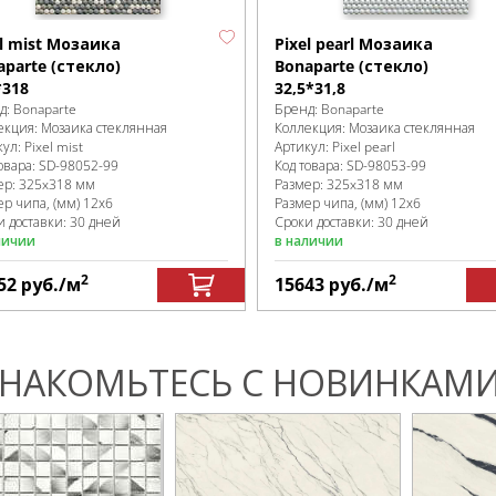
el mist Мозаика
Pixel pearl Мозаика
aparte (стекло)
Bonaparte (стекло)
*318
32,5*31,8
д:
Bonaparte
Бренд:
Bonaparte
екция:
Мозаика стеклянная
Коллекция:
Мозаика стеклянная
кул:
Pixel mist
Артикул:
Pixel pearl
овара:
SD-98052
-99
Код товара:
SD-98053
-99
ер:
325x318 мм
Размер:
325x318 мм
ер чипа, (мм)
12х6
Размер чипа, (мм)
12х6
и доставки: 30 дней
Сроки доставки: 30 дней
личии
в наличии
2
2
52
руб.
/м
15643
руб.
/м
НАКОМЬТЕСЬ С НОВИНКАМИ