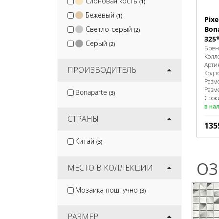
Слоновая кость
(1)
Бежевый
(1)
Pix
Светло-серый
Bon
(2)
325
Серый
(2)
Брен
Колл
Арти
ПРОИЗВОДИТЕЛЬ
Код т
Разм
Разм
Bonaparte
(3)
Срок
в на
СТРАНЫ
135
Китай
(3)
ОЗ
МЕСТО В КОЛЛЕКЦИИ
Мозаика поштучно
(3)
РАЗМЕР