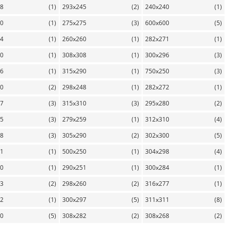
98
(1)
293x245
(2)
240x240
(1)
40
(1)
275x275
(3)
600x600
(5)
84
(1)
260x260
(1)
282x271
(1)
50
(1)
308x308
(1)
300x296
(3)
06
(1)
315x290
(1)
750x250
(3)
50
(2)
298x248
(1)
282x272
(1)
57
(3)
315x310
(3)
295x280
(2)
95
(3)
279x259
(1)
312x310
(4)
58
(3)
305x290
(2)
302x300
(5)
91
(1)
500x250
(1)
304x298
(4)
50
(1)
290x251
(1)
300x284
(1)
93
(2)
298x260
(2)
316x277
(1)
52
(1)
300x297
(5)
311x311
(8)
00
(5)
308x282
(2)
308x268
(2)