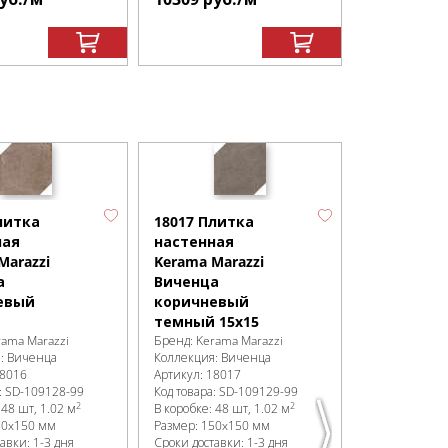
16021 Пли
настенная
литка
18017 Плитка
Kerama Mar
ная
настенная
Виченца
Marazzi
Kerama Marazzi
бежевый
а
Виченца
7,4х15
евый
коричневый
Бренд:
Kerama
темный 15х15
Коллекция:
В
rama Marazzi
Бренд:
Kerama Marazzi
Артикул:
1602
я:
Виченца
Коллекция:
Виченца
Код товара:
SD
8016
Артикул:
18017
В коробке
:
96 
:
SD-109128
-99
Код товара:
SD-109129
-99
Размер:
150x
2
2
:
48 шт, 1.02 м
В коробке
:
48 шт, 1.02 м
Сроки доставк
50x150 мм
Размер:
150x150 мм
в наличии
авки: 1-3 дня
Сроки доставки: 1-3 дня