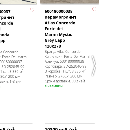
600180000038
6001800000
00037
Керамогранит
Керамогр
гранит
Atlas Concorde
Atlas Conc
ncorde
Forte dei
Forte dei
i
Marmi Mystic
Marmi Omb
anda
Grey Lapp
di Caravagg
app
120x278
Lapp 120x2
Бренд:
Atlas Concorde
Бренд:
Atlas 
as Concorde
Коллекция:
Forte Dei Marmi
Коллекция:
Fo
я:
Forte Dei Marmi
Артикул:
600180000038
Артикул:
6001
00180000037
Код товара:
SD-252046
-99
Код товара:
SD
:
SD-252045
-99
2
2
В коробке
:
1 шт, 3.336 м
В коробке
:
1 ш
:
1 шт, 3.336 м
Размер:
2780x1200 мм
Размер:
2780
780x1200 мм
Сроки доставки: 30 дней
Сроки доставк
авки: 1-3 дня
в наличии
в наличии
и
2
2
уб.
/м
10309
руб.
/м
10309
руб