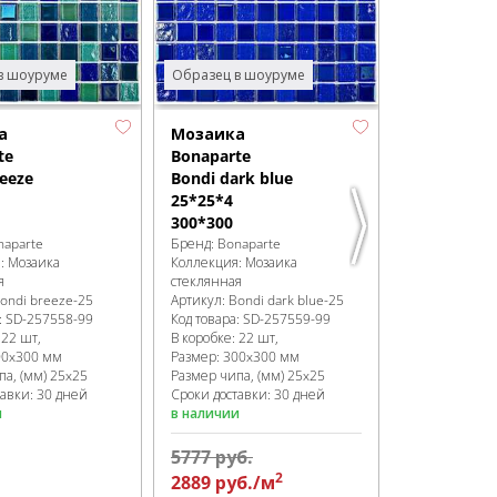
4*20*20
327*327
Бренд:
Bonapa
Коллекция:
М
в шоуруме
Образец в шоуруме
стеклянная
Артикул:
Pand
Код товара:
SD
а
Мозаика
В коробке
:
20 
te
Bonaparte
Размер:
327x
eeze
Bondi dark blue
Размер чипа,
25*25*4
Сроки доставк
300*300
в наличии
naparte
Бренд:
Bonaparte
я:
Мозаика
Коллекция:
Мозаика
я
стеклянная
ondi breeze-25
Артикул:
Bondi dark blue-25
:
SD-257558
-99
Код товара:
SD-257559
-99
:
22 шт,
В коробке
:
22 шт,
00x300 мм
Размер:
300x300 мм
па, (мм)
25x25
Размер чипа, (мм)
25x25
тавки: 30 дней
Сроки доставки: 30 дней
и
в наличии
5777
руб.
2
2889
руб.
/м