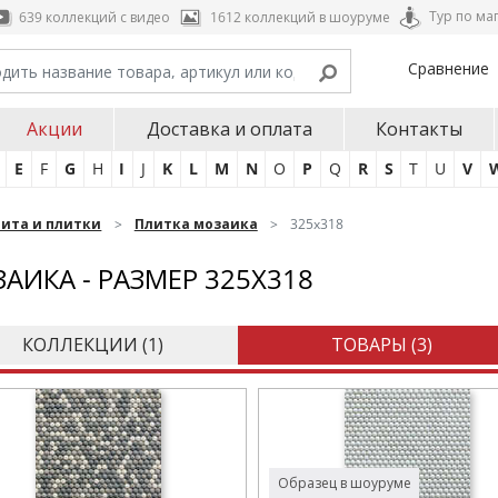
Тур по ма
639 коллекций с видео
1612 коллекций в шоуруме
Сравнение
Акции
Доставка и оплата
Контакты
E
F
G
H
I
J
K
L
M
N
O
P
Q
R
S
T
U
V
нита и плитки
Плитка мозаика
325x318
АИКА - РАЗМЕР 325X318
КОЛЛЕКЦИИ (
1
)
ТОВАРЫ (
3
)
Образец в шоуруме