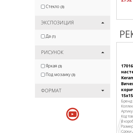
Стекло
(3)
ЭКСПОЗИЦИЯ
РЕ
Да
(1)
РИСУНОК
Яркая
1701
(3)
наст
Под мозаику
(3)
Keram
Виче
кори
ФОРМАТ
15х15
Бренд
Колле
Артику
Код то
В коро
Разме
Сроки 