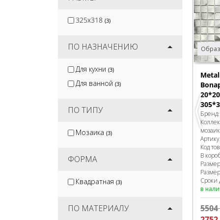
325x318
(3)
ПО НАЗНАЧЕНИЮ
Образ
Для кухни
(3)
Meta
Для ванной
(3)
Bonap
20*20
305*3
ПО ТИПУ
Бренд
Колле
мозаик
Мозаика
(3)
Артику
Код то
В коро
ФОРМА
Разме
Размер
Сроки 
Квадратная
(3)
в нал
ПО МАТЕРИАЛУ
5504
2752