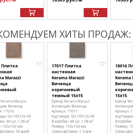
КОМЕНДУЕМ ХИТЫ ПРОДАЖ:
6 Плитка
17017 Плитка
18016 П
енная
настенная
настен
a Marazzi
Kerama Marazzi
Kerama 
нца
Виченца
Виченц
чневый
коричневый
коричн
темный 15х15
15х15
:
Kerama Marazzi
Бренд:
Kerama Marazzi
Бренд:
Ke
кция:
Виченца
Коллекция:
Виченца
Коллекци
л:
17016
Артикул:
17017
Артикул:
1
вара:
SD-109125
-99
Код товара:
SD-109126
-99
Код товара
2
2
бке
:
48 шт, 1.08 м
В коробке
:
48 шт, 1.08 м
В коробке
р:
150x150 мм
Размер:
150x150 мм
Размер:
1
доставки: 30 дней
Сроки доставки: 1-3 дня
Сроки дост