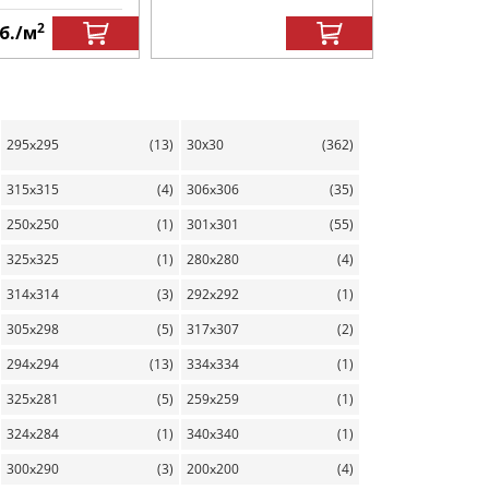
2
б.
/м
1000
руб.
295x295
(13)
30х30
(362)
315x315
(4)
306x306
(35)
250x250
(1)
301x301
(55)
325x325
(1)
280x280
(4)
314x314
(3)
292x292
(1)
305x298
(5)
317x307
(2)
294x294
(13)
334x334
(1)
325x281
(5)
259x259
(1)
324x284
(1)
340x340
(1)
300x290
(3)
200x200
(4)