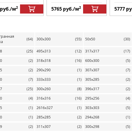
2
2
руб.
/м
5765
руб.
/м
5777
ру
гранная
(64)
300x300
(55)
50х50
(30)
ка
98
(25)
495x313
(12)
317x317
(17)
00
(2)
318x318
(16)
600x300
(5)
65
(2)
290x290
(1)
307x307
(7)
10
(7)
333x333
(1)
305x285
(2)
97
(25)
300x260
(8)
396x317
(2)
00
(4)
316x316
(16)
295x256
(4)
25
(1)
2616x327
(1)
303x303
(5)
00
(1)
285x285
(2)
294x268
(1)
59
(2)
311x307
(2)
300x298
(5)