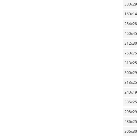
330x2
160x1
284x2
450x4
312x3
750x7
313x2
300x2
313x2
243x1
335x2
298x2
486x2
306x3