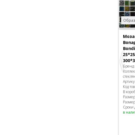
Образ
Моза
Bonap
Bondi
25*25
300*3
Бренд
Колле
стекля
Артику
Код то
В коро
Разме
Размер
Сроки 
в нал