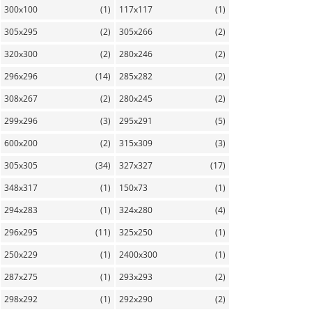
300x100
(1)
117x117
(1)
305x295
(2)
305x266
(2)
320x300
(2)
280x246
(2)
296x296
(14)
285x282
(2)
308x267
(2)
280x245
(2)
299x296
(3)
295x291
(5)
600x200
(2)
315x309
(3)
305x305
(34)
327x327
(17)
348x317
(1)
150x73
(1)
294x283
(1)
324x280
(4)
296x295
(11)
325x250
(1)
250x229
(1)
2400x300
(1)
287x275
(1)
293x293
(2)
298x292
(1)
292x290
(2)