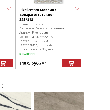
Pixel cream Мозаика
Bonaparte (стекло)
325*318
Бренд:
Bonaparte
Коллекция:
Мозаика стеклянная
Артикул:
Pixel cream
Код товара:
SD-98054
-99
Размер:
325x318 мм
Размер чипа, (мм)
12х6
Сроки доставки: 30 дней
в наличии
2
14075
руб.
/м
: