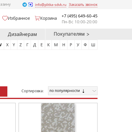
газину
info@plitka-sdvk.ru
Заказать звонок
+7 (495) 649-60-45
Избранное
Корзина
Пн-Вс 10:00-20:00
Покупателям
Дизайнерам
W
X
Y
Z
Г
Д
Е
К
М
Н
Р
У
Ф
Ш
по популярности
Cортировка: