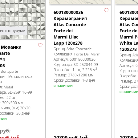
600180000036
6001800
Керамогранит
Керамо
Atlas Concorde
Atlas Co
Forte dei
Forte de
ец в шоуруме
Marmi Lilac
Marmi P
Lapp 120x278
White L
l Мозаика
Бренд:
Atlas Concorde
120x278
arte
Коллекция:
Forte Dei Marmi
Бренд:
Atl
*4
Артикул:
600180000036
Коллекци
Код товара:
SD-252044
-99
05
Артикул:
6
2
В коробке
:
1 шт, 3.336 м
Код товара
:
Bonaparte
Размер:
2780x1200 мм
В коробке
кция:
Металличесая
Сроки доставки: 1-3 дня
Размер:
2
а
в наличии
Сроки дост
л:
Metal
в наличи
вара:
SD-259116
-99
бке
:
22 шт,
р:
300x300 мм
 чипа, (мм)
20x20
доставки: 30 дней
ичии
руб.
2
2
руб.
/м
10309
руб.
/м
10309
р