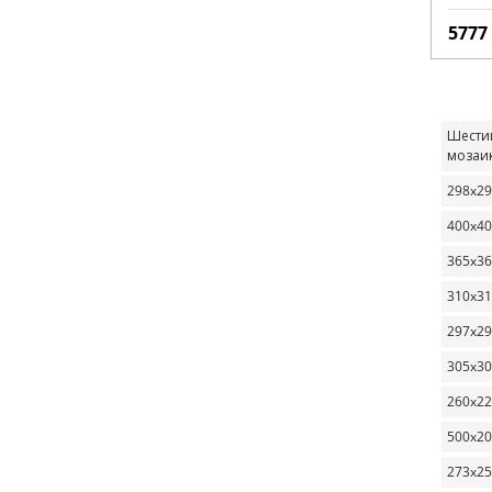
5777
Шести
мозаи
298x2
400x4
365x3
310x3
297x2
305x3
260x2
500x2
273x2